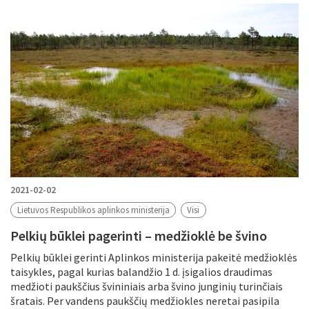
Filtruoti pagal
Metus
Periodą
Tikslinė grupė
Periodas
2021-02-02
Lietuvos Respublikos aplinkos ministerija
Visi
Pelkių būklei pagerinti – medžioklė be švino
Tema
Pelkių būklei gerinti Aplinkos ministerija pakeitė medžioklės
taisykles, pagal kurias balandžio 1 d. įsigalios draudimas
medžioti paukščius švininiais arba švino junginių turinčiais
šratais. Per vandens paukščių medžiokles neretai pasipila