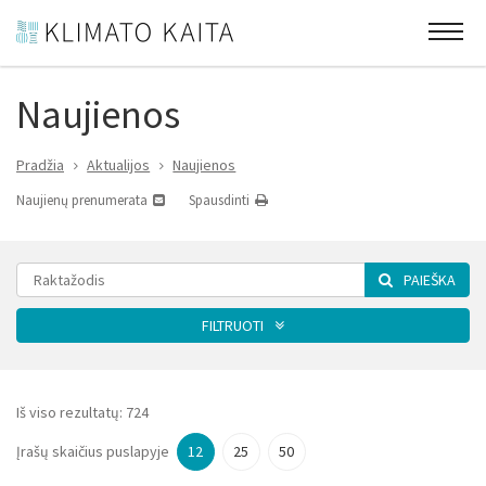
Naujienos
Pradžia
Aktualijos
Naujienos
Naujienų prenumerata
Spausdinti
PAIEŠKA
FILTRUOTI
Kategorija
Iš viso rezultatų:
724
Įrašų skaičius puslapyje
12
25
50