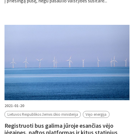
į priešingą pusę, negu pasaulio valstybės susitarė...
2021-01-20
Lietuvos Respublikos žemės ūkio ministerija
Vėjo energija
Registruoti bus galima jūroje esančias vėjo
jėgaines, naftos platformas ir kitus statinius