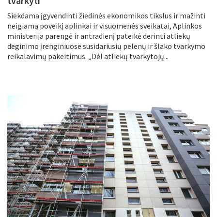
tvarkyti
Siekdama įgyvendinti žiedinės ekonomikos tikslus ir mažinti
neigiamą poveikį aplinkai ir visuomenės sveikatai, Aplinkos
ministerija parengė ir antradienį pateikė derinti atliekų
deginimo įrenginiuose susidariusių pelenų ir šlako tvarkymo
reikalavimų pakeitimus. „Dėl atliekų tvarkytojų...