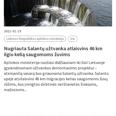
2021-01-19
Lietuvos Respublikos aplinkos ministerija
Visi
Nugriauta Salantų užtvanka atlaisvins 46 km
ilgio kelią saugomoms žuvims
Aplinkos ministerija ruošiasi didžiausiam iki šiol Lietuvoje
įgyvendinamam užtvankos demontavimo projektui –
ateinančią vasarą bus griaunama Salantų užtvanka. Salanto
upėje atsilaisvins 46 km migracijos kelias saugomoms žuvų
rūšims, bus įrengtos dirbtinės nerštavietės šlakiams,
mažosioms...