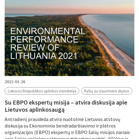
2021-01-26
Lietuvos Respublikos aplinkos ministerija
Ryšių su visuomene skyrius
Su EBPO ekspertų misija – atvira diskusija apie
Lietuvos aplinkosaugą
Antradienį prasideda atvira nuotolinė Lietuvos atstovų
diskusija su Ekonominio bendradarbiavimo ir plėtros
organizacijos (EBPO) ekspertų ir EBPO šalių misijos nariais
apie šalies aplinkos sektoriaus dabartinę padėtį, iššūkius ir