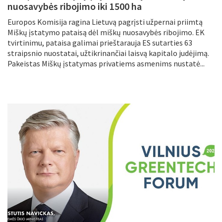
nuosavybės ribojimo iki 1500 ha
Europos Komisija ragina Lietuvą pagrįsti užpernai priimtą
Miškų įstatymo pataisą dėl miškų nuosavybės ribojimo. EK
tvirtinimu, pataisa galimai prieštarauja ES sutarties 63
straipsnio nuostatai, užtikrinančiai laisvą kapitalo judėjimą.
Pakeistas Miškų įstatymas privatiems asmenims nustatė...