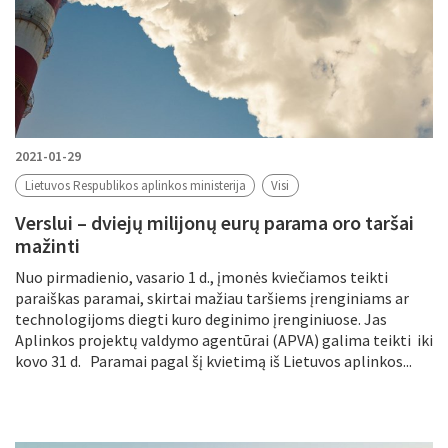
2021-01-29
Lietuvos Respublikos aplinkos ministerija
Visi
Verslui – dviejų milijonų eurų parama oro taršai
mažinti
Nuo pirmadienio, vasario 1 d., įmonės kviečiamos teikti
paraiškas paramai, skirtai mažiau taršiems įrenginiams ar
technologijoms diegti kuro deginimo įrenginiuose. Jas
Aplinkos projektų valdymo agentūrai (APVA) galima teikti iki
kovo 31 d. Paramai pagal šį kvietimą iš Lietuvos aplinkos...