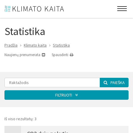
Statistika
Pradžia
Klimato kaita
Statistika
Naujienų prenumerata
Spausdinti
PAIEŠKA
FILTRUOTI
Pavadinimas
Iš viso rezultatų:
3