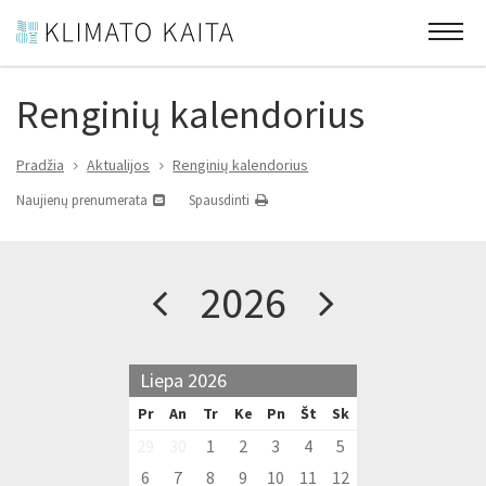
Renginių kalendorius
Pradžia
Aktualijos
Renginių kalendorius
Naujienų prenumerata
Spausdinti
2026
Liepa 2026
Pr
An
Tr
Ke
Pn
Št
Sk
29
30
1
2
3
4
5
6
7
8
9
10
11
12