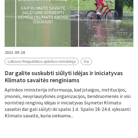
2021-09-28
Lietuvos Respublikos aplinkos ministerija
Visi
Dar galite suskubti siūlyti idėjas ir iniciatyvas
Klimato savaitės renginiams
Aplinkos ministerija informuoja, kad įstaigos, institucijos,
įmonės, nevyriausybinės organizacijos, bendruomenės ir visi
norintieji renginių idėjas ir iniciatyvas šiųmetei Klimato
savaitei dar gali siūlyti iki spalio 1 d. Spalio 18-24 d. vyksianti
Klimato savaitė, kuria siekiama...