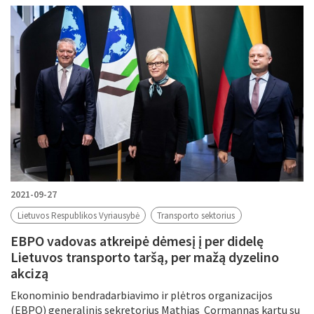
2021-09-27
Lietuvos Respublikos Vyriausybė
Transporto sektorius
EBPO vadovas atkreipė dėmesį į per didelę
Lietuvos transporto taršą, per mažą dyzelino
akcizą
Ekonominio bendradarbiavimo ir plėtros organizacijos
(EBPO) generalinis sekretorius Mathias Cormannas kartu su