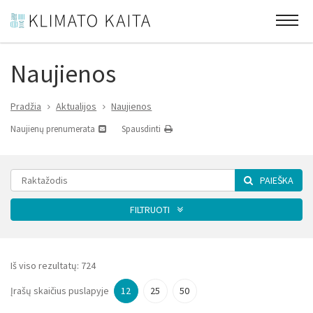
Naujienos
Pradžia
Aktualijos
Naujienos
Naujienų prenumerata
Spausdinti
PAIEŠKA
FILTRUOTI
Kategorija
Iš viso rezultatų:
724
Įrašų skaičius puslapyje
12
25
50