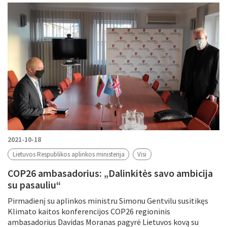
Filtruoti pagal
Metus
Periodą
Tikslinė grupė
Periodas
2021-10-18
Lietuvos Respublikos aplinkos ministerija
Visi
COP26 ambasadorius: „Dalinkitės savo ambicija
Tema
su pasauliu“
Pirmadienį su aplinkos ministru Simonu Gentvilu susitikęs
Klimato kaitos konferencijos COP26 regioninis
ambasadorius Davidas Moranas pagyrė Lietuvos kovą su