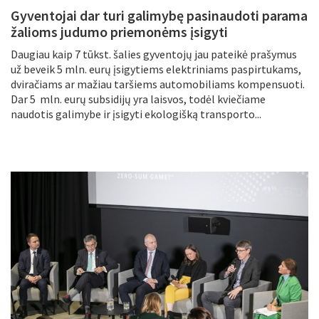
Gyventojai dar turi galimybę pasinaudoti parama
žalioms judumo priemonėms įsigyti
Daugiau kaip 7 tūkst. šalies gyventojų jau pateikė prašymus
už beveik 5 mln. eurų įsigytiems elektriniams paspirtukams,
dviračiams ar mažiau taršiems automobiliams kompensuoti.
Dar 5 mln. eurų subsidijų yra laisvos, todėl kviečiame
naudotis galimybe ir įsigyti ekologišką transporto...