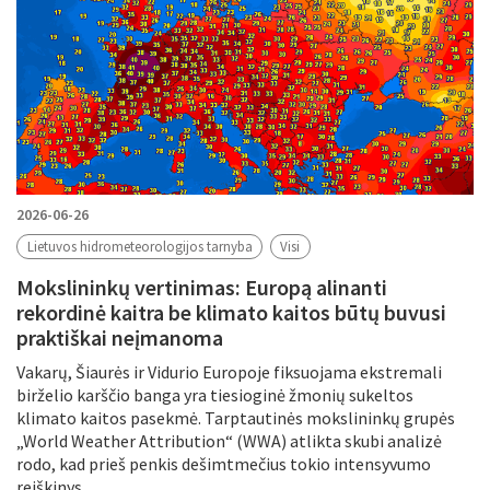
2026-06-26
Lietuvos hidrometeorologijos tarnyba
Visi
Mokslininkų vertinimas: Europą alinanti
rekordinė kaitra be klimato kaitos būtų buvusi
praktiškai neįmanoma
Vakarų, Šiaurės ir Vidurio Europoje fiksuojama ekstremali
birželio karščio banga yra tiesioginė žmonių sukeltos
klimato kaitos pasekmė. Tarptautinės mokslininkų grupės
„World Weather Attribution“ (WWA) atlikta skubi analizė
rodo, kad prieš penkis dešimtmečius tokio intensyvumo
reiškinys...