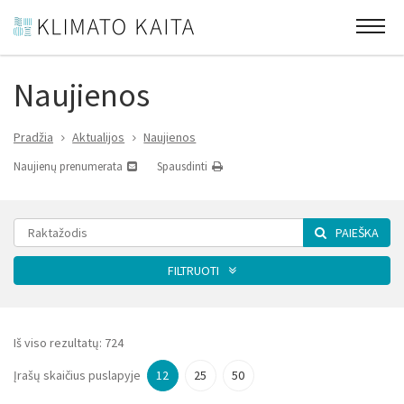
Naujienos
Pradžia
Aktualijos
Naujienos
Naujienų prenumerata
Spausdinti
PAIEŠKA
FILTRUOTI
Kategorija
Iš viso rezultatų:
724
Įrašų skaičius puslapyje
12
25
50