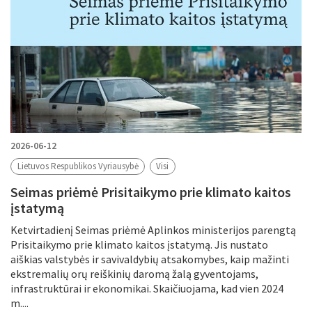
2026-06-12
Lietuvos Respublikos Vyriausybė
Visi
Seimas priėmė Prisitaikymo prie klimato kaitos
įstatymą
Ketvirtadienį Seimas priėmė Aplinkos ministerijos parengtą
Prisitaikymo prie klimato kaitos įstatymą. Jis nustato
aiškias valstybės ir savivaldybių atsakomybes, kaip mažinti
ekstremalių orų reiškinių daromą žalą gyventojams,
infrastruktūrai ir ekonomikai. Skaičiuojama, kad vien 2024
m....