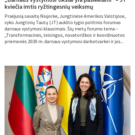
kviečia imtis ryžtingesnių veiksmų
Praėjusią savaitę Niujorke, Jungtinėse Amerikos Valstijose,
vyko Jungtinių Tautų (JT) aukšto lygio politinis forumas
darnaus vystymosi klausimais. Šių metų forumo tema –
„Transformacinės, teisingos, novatoriškos ir koordinuotos
priemonės 2030 m. darnaus vystymosi darbotvarkei ir jos...