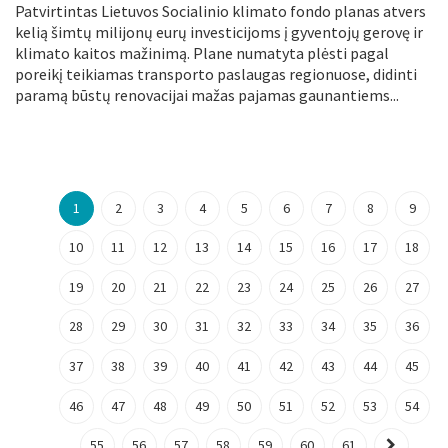
Patvirtintas Lietuvos Socialinio klimato fondo planas atvers
kelią šimtų milijonų eurų investicijoms į gyventojų gerovę ir
klimato kaitos mažinimą. Plane numatyta plėsti pagal
poreikį teikiamas transporto paslaugas regionuose, didinti
paramą būstų renovacijai mažas pajamas gaunantiems...
1
2
3
4
5
6
7
8
9
10
11
12
13
14
15
16
17
18
19
20
21
22
23
24
25
26
27
28
29
30
31
32
33
34
35
36
37
38
39
40
41
42
43
44
45
46
47
48
49
50
51
52
53
54
55
56
57
58
59
60
61