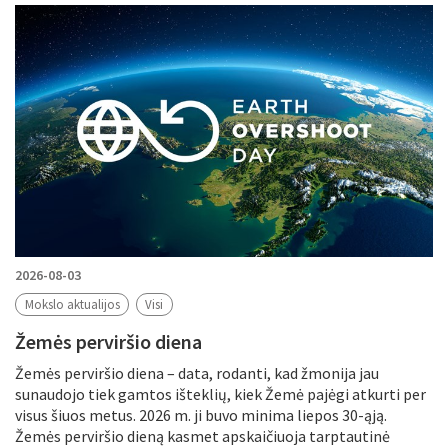
Filtruoti pagal
Metus
Periodą
Tikslinė grupė
Periodas
2026-08-03
Mokslo aktualijos
Visi
Žemės perviršio diena
Tema
Žemės perviršio diena – data, rodanti, kad žmonija jau
sunaudojo tiek gamtos išteklių, kiek Žemė pajėgi atkurti per
visus šiuos metus. 2026 m. ji buvo minima liepos 30-ąją.
Žemės perviršio dieną kasmet apskaičiuoja tarptautinė