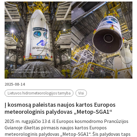
Filtruoti pagal
Metus
Periodą
Tikslinė grupė
Periodas
2025-08-14
Lietuvos hidrometeorologijos tarnyba
Visi
Į kosmosą paleistas naujos kartos Europos
Tema
meteorologinis palydovas „Metop-SGA1“
2025 m. rugpjūčio 13 d. iš Europos kosmodromo Prancūzijos
Gvianoje iškeltas pirmasis naujos kartos Europos
meteorologinis palydovas „Metop-SGA1“. Šis palydovas taps