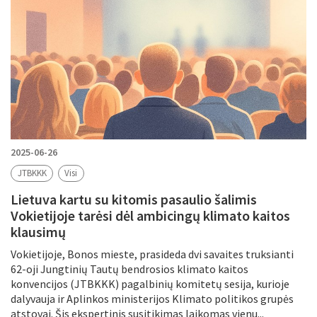
2025-06-26
JTBKKK
Visi
Lietuva kartu su kitomis pasaulio šalimis
Vokietijoje tarėsi dėl ambicingų klimato kaitos
klausimų
Vokietijoje, Bonos mieste, prasideda dvi savaites truksianti
62-oji Jungtinių Tautų bendrosios klimato kaitos
konvencijos (JTBKKK) pagalbinių komitetų sesija, kurioje
dalyvauja ir Aplinkos ministerijos Klimato politikos grupės
atstovai. Šis ekspertinis susitikimas laikomas vienu...