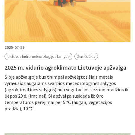
2025-07-29
Lietuvos hidrometeorologijos tarnyba
Žemės ūkis
2025 m. vidurio agroklimato Lietuvoje apžvalga
Šioje apžvalgoje bus trumpai apžvelgtos šiais metais
vyravusios augalams svarbios meteorologinės sąlygos
(agroklimatinės sąlygos) nuo vegetacijos sezono pradžios iki
liepos 20 d. (imtinai). Ši apžvalga susideda iš: Oro
temperatūros perėjimai per 5 °C (augalų vegetacijos
pradžia), 10 °C...