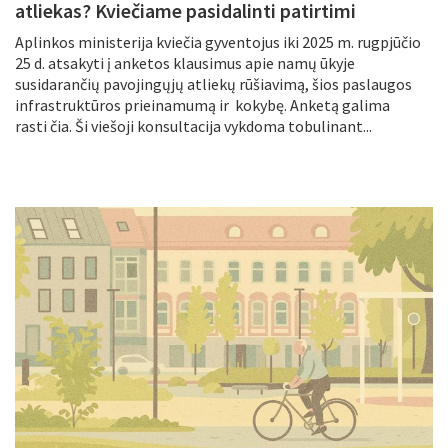
atliekas? Kviečiame pasidalinti patirtimi
Aplinkos ministerija kviečia gyventojus iki 2025 m. rugpjūčio
25 d. atsakyti į anketos klausimus apie namų ūkyje
susidarančių pavojingųjų atliekų rūšiavimą, šios paslaugos
infrastruktūros prieinamumą ir kokybę. Anketą galima
rasti čia. Ši viešoji konsultacija vykdoma tobulinant...