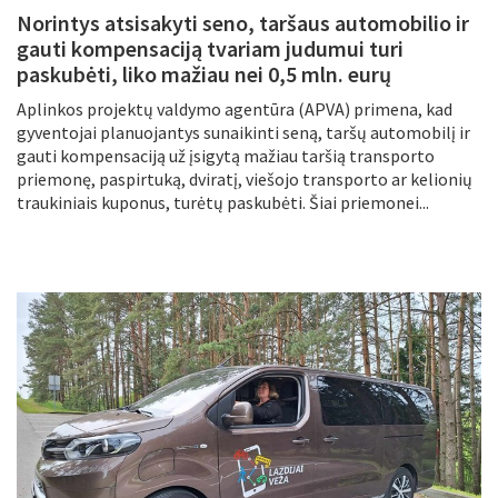
Norintys atsisakyti seno, taršaus automobilio ir
gauti kompensaciją tvariam judumui turi
paskubėti, liko mažiau nei 0,5 mln. eurų
Aplinkos projektų valdymo agentūra (APVA) primena, kad
gyventojai planuojantys sunaikinti seną, taršų automobilį ir
gauti kompensaciją už įsigytą mažiau taršią transporto
priemonę, paspirtuką, dviratį, viešojo transporto ar kelionių
traukiniais kuponus, turėtų paskubėti. Šiai priemonei...