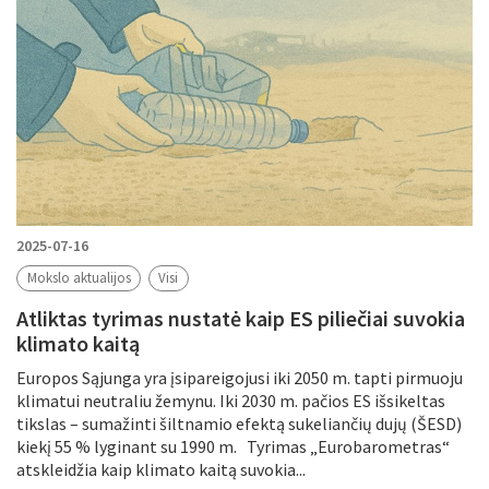
2025-07-16
Mokslo aktualijos
Visi
Atliktas tyrimas nustatė kaip ES piliečiai suvokia
klimato kaitą
Europos Sąjunga yra įsipareigojusi iki 2050 m. tapti pirmuoju
klimatui neutraliu žemynu. Iki 2030 m. pačios ES išsikeltas
tikslas – sumažinti šiltnamio efektą sukeliančių dujų (ŠESD)
kiekį 55 % lyginant su 1990 m. Tyrimas „Eurobarometras“
atskleidžia kaip klimato kaitą suvokia...