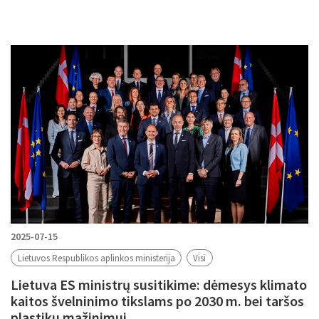
2025-07-15
Lietuvos Respublikos aplinkos ministerija
Visi
Lietuva ES ministrų susitikime: dėmesys klimato
kaitos švelninimo tikslams po 2030 m. bei taršos
plastiku mažinimui