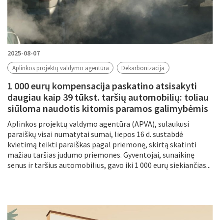
2025-08-07
Aplinkos projektų valdymo agentūra
Dekarbonizacija
1 000 eurų kompensacija paskatino atsisakyti
daugiau kaip 39 tūkst. taršių automobilių: toliau
siūloma naudotis kitomis paramos galimybėmis
Aplinkos projektų valdymo agentūra (APVA), sulaukusi
paraiškų visai numatytai sumai, liepos 16 d. sustabdė
kvietimą teikti paraiškas pagal priemonę, skirtą skatinti
mažiau taršias judumo priemones. Gyventojai, sunaikinę
senus ir taršius automobilius, gavo iki 1 000 eurų siekiančias...