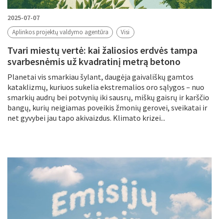
2025-07-07
Aplinkos projektų valdymo agentūra
Visi
Tvari miestų vertė: kai žaliosios erdvės tampa
svarbesnėmis už kvadratinį metrą betono
Planetai vis smarkiau šylant, daugėja gaivališkų gamtos
kataklizmų, kuriuos sukelia ekstremalios oro sąlygos – nuo ​​
smarkių audrų bei potvynių iki sausrų, miškų gaisrų ir karščio
bangų, kurių neigiamas poveikis žmonių gerovei, sveikatai ir
net gyvybei jau tapo akivaizdus. Klimato krizei...