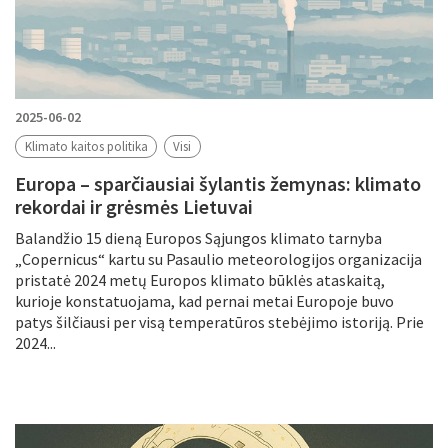
2025-06-02
Klimato kaitos politika
Visi
Europa – sparčiausiai šylantis žemynas: klimato
rekordai ir grėsmės Lietuvai
Balandžio 15 dieną Europos Sąjungos klimato tarnyba
„Copernicus“ kartu su Pasaulio meteorologijos organizacija
pristatė 2024 metų Europos klimato būklės ataskaitą,
kurioje konstatuojama, kad pernai metai Europoje buvo
patys šilčiausi per visą temperatūros stebėjimo istoriją. Prie
2024...