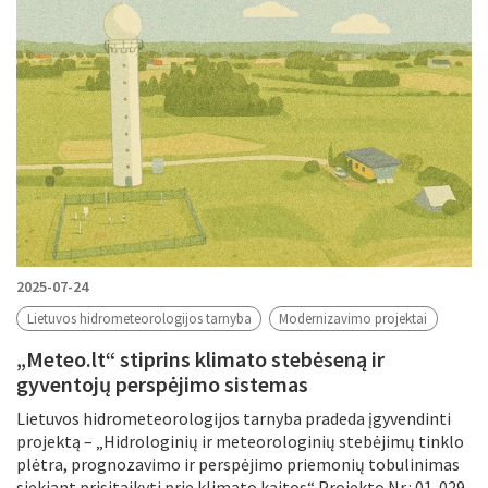
2025-07-24
Lietuvos hidrometeorologijos tarnyba
Modernizavimo projektai
„Meteo.lt“ stiprins klimato stebėseną ir
gyventojų perspėjimo sistemas
Lietuvos hidrometeorologijos tarnyba pradeda įgyvendinti
projektą – „Hidrologinių ir meteorologinių stebėjimų tinklo
plėtra, prognozavimo ir perspėjimo priemonių tobulinimas
siekiant prisitaikyti prie klimato kaitos“ Projekto Nr.: 01-029-