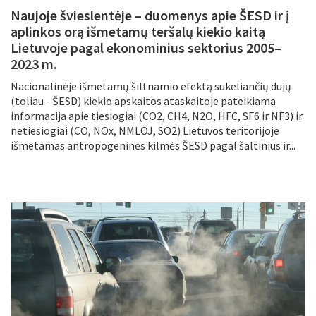
Naujoje švieslentėje – duomenys apie ŠESD ir į
aplinkos orą išmetamų teršalų kiekio kaitą
Lietuvoje pagal ekonominius sektorius 2005–
2023 m.
Nacionalinėje išmetamų šiltnamio efektą sukeliančių dujų
(toliau - ŠESD) kiekio apskaitos ataskaitoje pateikiama
informacija apie tiesiogiai (CO2, CH4, N2O, HFC, SF6 ir NF3) ir
netiesiogiai (CO, NOx, NMLOJ, SO2) Lietuvos teritorijoje
išmetamas antropogeninės kilmės ŠESD pagal šaltinius ir...