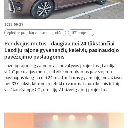
2025-06-27
Aplinkos projektų valdymo agentūra
LIFE projektai
Per dvejus metus - daugiau nei 24 tūkstančiai
Lazdijų rajone gyvenančių keleivių pasinaudojo
pavėžėjimo paslaugomis
Lazdijų rajone įgyvendintas inovatyvus projektas „Lazdijai
veža“ per dvejus metus suteikė nemokamas pavėžėjimo
paslaugas daugiau nei 24 tūkstančiams gyventojų, nuvažiavo
per 337 tūkst. kilometrų elektra varomais autobusais ir taip
visiškai išvengė CO₂ emisijų. Atsižvelgiant į projekto...