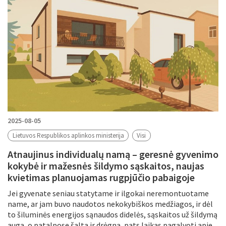
2025-08-05
Lietuvos Respublikos aplinkos ministerija
Visi
Atnaujinus individualų namą – geresnė gyvenimo
kokybė ir mažesnės šildymo sąskaitos, naujas
kvietimas planuojamas rugpjūčio pabaigoje
Jei gyvenate seniau statytame ir ilgokai neremontuotame
name, ar jam buvo naudotos nekokybiškos medžiagos, ir dėl
to šiluminės energijos sąnaudos didelės, sąskaitos už šildymą
auga, o patalpose šalta ir drėgna, pats laikas pagalvoti apie