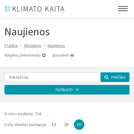
Naujienos
Pradžia
Aktualijos
Naujienos
Naujienų prenumerata
Spausdinti
PAIEŠKA
FILTRUOTI
Kategorija
Iš viso rezultatų:
724
Įrašų skaičius puslapyje
12
25
50