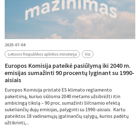
2025-07-04
Lietuvos Respublikos aplinkos ministerija
Visi
Europos Komisija pateikė pasiūlymą iki 2040 m.
emisijas sumažinti 90 procentų lyginant su 1990-
aisiais
Europos Komisija pristatė ES klimato reglamento
pakeitimą, kuriuo siūloma 2040 metams užsibrėžti itin
ambicingą tikslą – 90 proc. sumažinti šiltnamio efektą
sukeliančių dujų emisijas, palyginti su 1990-aisiais. Kartu
pateiktos 18 vadinamųjų įgalinančių sąlygų, kurios padėtų
užtikrinti,...