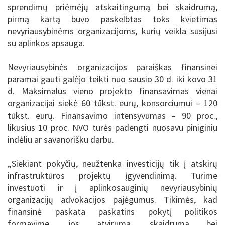
sprendimų priėmėjų atskaitingumą bei skaidrumą,
pirmą kartą buvo paskelbtas toks kvietimas
nevyriausybinėms organizacijoms, kurių veikla susijusi
su aplinkos apsauga.
Nevyriausybinės organizacijos paraiškas finansinei
paramai gauti galėjo teikti nuo sausio 30 d. iki kovo 31
d. Maksimalus vieno projekto finansavimas vienai
organizacijai siekė 60 tūkst. eurų, konsorciumui – 120
tūkst. eurų. Finansavimo intensyvumas – 90 proc.,
likusius 10 proc. NVO turės padengti nuosavu piniginiu
indėliu ar savanorišku darbu.
„Siekiant pokyčių, neužtenka investicijų tik į atskirų
infrastruktūros projektų įgyvendinimą. Turime
investuoti ir į aplinkosauginių nevyriausybinių
organizacijų advokacijos pajėgumus. Tikimės, kad
finansinė paskata paskatins pokytį politikos
formavime, jos atvirumą, skaidrumą bei