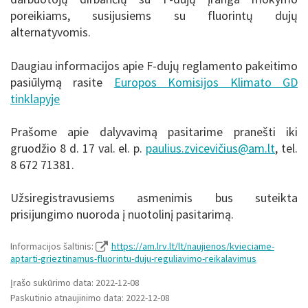
poreikiams, susijusiems su fluorintų dujų
alternatyvomis.
Daugiau informacijos apie F-dujų reglamento pakeitimo
pasiūlymą rasite
Europos Komisijos Klimato GD
tinklapyje
Prašome apie dalyvavimą pasitarime pranešti iki
gruodžio 8 d. 17 val. el. p.
paulius.zvicevičius@am.lt
, tel.
8 672 71381.
Užsiregistravusiems asmenimis bus suteikta
prisijungimo nuoroda į nuotolinį pasitarimą.
Informacijos šaltinis:
https://am.lrv.lt/lt/naujienos/kvieciame-
aptarti-grieztinamus-fluorintu-duju-reguliavimo-reikalavimus
Įrašo sukūrimo data: 2022-12-08
Paskutinio atnaujinimo data: 2022-12-08