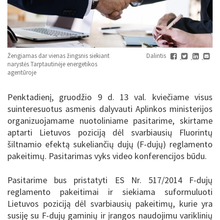
Žengiamas dar vienas žingsnis siekiant
Dalintis
narystės Tarptautinėje energetikos
agentūroje
Penktadienį, gruodžio 9 d. 13 val. kviečiame visus
suinteresuotus asmenis dalyvauti Aplinkos ministerijos
organizuojamame nuotoliniame pasitarime, skirtame
aptarti Lietuvos poziciją dėl svarbiausių Fluorintų
šiltnamio efektą sukeliančių dujų (F-dujų) reglamento
pakeitimų. Pasitarimas vyks video konferencijos būdu.
Pasitarime bus pristatyti ES Nr. 517/2014 F-dujų
reglamento pakeitimai ir siekiama suformuluoti
Lietuvos poziciją dėl svarbiausių pakeitimų, kurie yra
susiję su F-dujų gaminių ir įrangos naudojimu variklinių