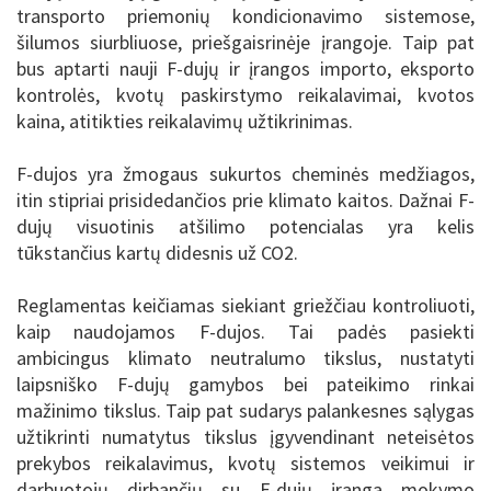
transporto priemonių kondicionavimo sistemose,
šilumos siurbliuose, priešgaisrinėje įrangoje. Taip pat
bus aptarti nauji F-dujų ir įrangos importo, eksporto
kontrolės, kvotų paskirstymo reikalavimai, kvotos
kaina, atitikties reikalavimų užtikrinimas.
F-dujos yra žmogaus sukurtos cheminės medžiagos,
itin stipriai prisidedančios prie klimato kaitos. Dažnai F-
dujų visuotinis atšilimo potencialas yra kelis
tūkstančius kartų didesnis už CO2.
Reglamentas keičiamas siekiant griežčiau kontroliuoti,
kaip naudojamos F-dujos. Tai padės pasiekti
ambicingus klimato neutralumo tikslus, nustatyti
laipsniško F-dujų gamybos bei pateikimo rinkai
mažinimo tikslus. Taip pat sudarys palankesnes sąlygas
užtikrinti numatytus tikslus įgyvendinant neteisėtos
prekybos reikalavimus, kvotų sistemos veikimui ir
darbuotojų dirbančių su F-dujų įranga mokymo