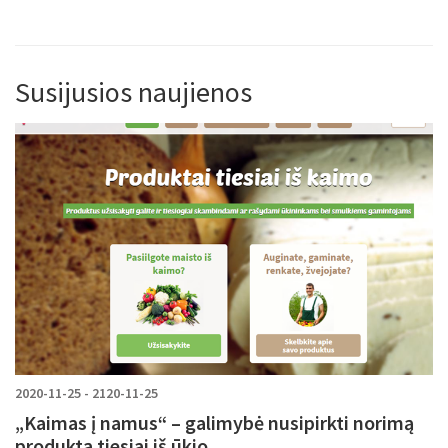
Susijusios naujienos
2020-11-25 - 2120-11-25
„Kaimas į namus“ – galimybė nusipirkti norimą
produktą tiesiai iš ūkio