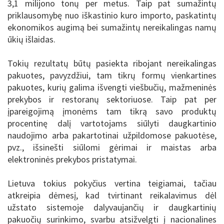
3,1 milijono tonų per metus. Taip pat sumažintų
priklausomybę nuo iškastinio kuro importo, paskatintų
ekonomikos augimą bei sumažintų nereikalingas namų
ūkių išlaidas.
Tokių rezultatų būtų pasiekta ribojant nereikalingas
pakuotes, pavyzdžiui, tam tikrų formų vienkartines
pakuotes, kurių galima išvengti viešbučių, mažmeninės
prekybos ir restoranų sektoriuose. Taip pat per
įpareigojimą įmonėms tam tikrą savo produktų
procentinę dalį vartotojams siūlyti daugkartinio
naudojimo arba pakartotinai užpildomose pakuotėse,
pvz., išsinešti siūlomi gėrimai ir maistas arba
elektroninės prekybos pristatymai.
Lietuva tokius pokyčius vertina teigiamai, tačiau
atkreipia dėmesį, kad tvirtinant reikalavimus dėl
užstato sistemoje dalyvaujančių ir daugkartinių
pakuočių surinkimo, svarbu atsižvelgti į nacionalines