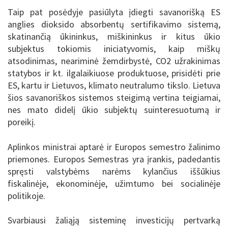
Taip pat posėdyje pasiūlyta įdiegti savanorišką ES
anglies dioksido absorbentų sertifikavimo sistemą,
skatinančią ūkininkus, miškininkus ir kitus ūkio
subjektus tokiomis iniciatyvomis, kaip miškų
atsodinimas, neariminė žemdirbystė, CO2 užrakinimas
statybos ir kt. ilgalaikiuose produktuose, prisidėti prie
ES, kartu ir Lietuvos, klimato neutralumo tikslo. Lietuva
šios savanoriškos sistemos steigimą vertina teigiamai,
nes mato didelį ūkio subjektų suinteresuotumą ir
poreikį.
Aplinkos ministrai aptarė ir Europos semestro žalinimo
priemones. Europos Semestras yra įrankis, padedantis
spręsti valstybėms narėms kylančius iššūkius
fiskalinėje, ekonominėje, užimtumo bei socialinėje
politikoje.
Svarbiausi žaliąją sisteminę investicijų pertvarką