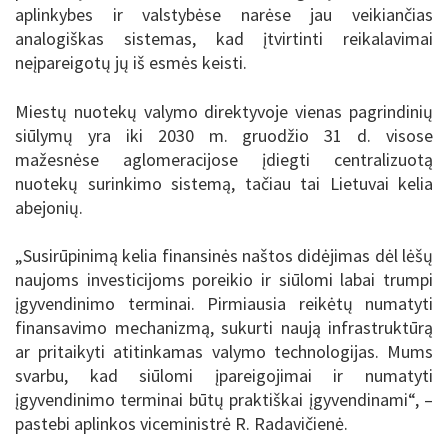
aplinkybes ir valstybėse narėse jau veikiančias
analogiškas sistemas, kad įtvirtinti reikalavimai
neįpareigotų jų iš esmės keisti.
Miestų nuotekų valymo direktyvoje vienas pagrindinių
siūlymų yra iki 2030 m. gruodžio 31 d. visose
mažesnėse aglomeracijose įdiegti centralizuotą
nuotekų surinkimo sistemą, tačiau tai Lietuvai kelia
abejonių.
„Susirūpinimą kelia finansinės naštos didėjimas dėl lėšų
naujoms investicijoms poreikio ir siūlomi labai trumpi
įgyvendinimo terminai. Pirmiausia reikėtų numatyti
finansavimo mechanizmą, sukurti naują infrastruktūrą
ar pritaikyti atitinkamas valymo technologijas. Mums
svarbu, kad siūlomi įpareigojimai ir numatyti
įgyvendinimo terminai būtų praktiškai įgyvendinami“, –
pastebi aplinkos viceministrė R. Radavičienė.