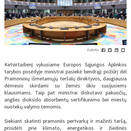
Dalintis
Ketvirtadienį vykusiame Europos Sąjungos Aplinkos
tarybos posėdyje ministrai pasiekė bendrąjį požiūrį dėl
Pramoninių išmetamųjų teršalų direktyvos, daugiausia
dėmesio skirdami su žemės ūkiu susijusiems
klausimams. Taip pat ministrai diskutavo pakuočių,
anglies dioksido absorbentų sertifikavimo bei miestų
nuotekų valymo temomis.
Siekiant skatinti pramonės pertvarką ir mažinti taršą,
prisidėti prie klimato, energetikos ir žiedinės