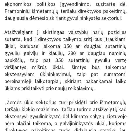
ekonomikos politikos įgyvendinimo, susitarta dėl
Pramoninių išmetamųjų teršalų direktyvos pakeitimų,
daugiausia dėmesio skiriant gyvulininkystės sektoriui.
Atsižvelgiant į skirtingas valstybių narių pozicijas
sutarta, kad į direktyvos taikymo sritį bus įtraukiami
ūkiai, kuriuose laikoma 350 ar daugiau sutartinių
gyvulių galvijų ir kiaulių, 280 ar daugiau naminių
paukščių, taip pat 350 sutartinių gyvulių vertę
viršijantys mišrūs ūkiai. Išimtys bus taikomos
ekstensyviam ūkininkavimui, taip pat numatomi
pereinamieji laikotarpiai, skiriant pakankamai laiko
ūkiams prisitaikyti prie naujų reikalavimų.
„Žemės ūkio sektorius turi prisidėti prie išmetamųjų
teršalų kiekio mažinimo. Tačiau turime atsižvelgti, kad
ekstensyvi gyvulininkystė dėl klimato sąlygų Lietuvoje
nėra plačiai taikoma, o galvijininkystės ūkiai, kuriems
direktyvos pakeitimas turės didžiausią poveikį, jau