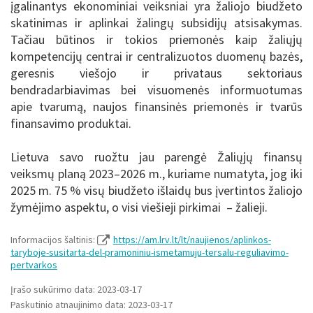
įgalinantys ekonominiai veiksniai yra žaliojo biudžeto
skatinimas ir aplinkai žalingų subsidijų atsisakymas.
Tačiau būtinos ir tokios priemonės kaip žaliųjų
kompetencijų centrai ir centralizuotos duomenų bazės,
geresnis viešojo ir privataus sektoriaus
bendradarbiavimas bei visuomenės informuotumas
apie tvarumą, naujos finansinės priemonės ir tvarūs
finansavimo produktai.
Lietuva savo ruožtu jau parengė Žaliųjų finansų
veiksmų planą 2023–2026 m., kuriame numatyta, jog iki
2025 m. 75 % visų biudžeto išlaidų bus įvertintos žaliojo
žymėjimo aspektu, o visi viešieji pirkimai – žalieji.
Informacijos šaltinis:
https://am.lrv.lt/lt/naujienos/aplinkos-
taryboje-susitarta-del-pramoniniu-ismetamuju-tersalu-reguliavimo-
pertvarkos
Įrašo sukūrimo data: 2023-03-17
Paskutinio atnaujinimo data: 2023-03-17