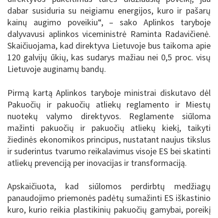
dabar susiduria su neigiamu energijos, kuro ir pašarų
kainų augimo poveikiu“, – sako Aplinkos taryboje
dalyvavusi aplinkos viceministrė Raminta Radavičienė.
Skaičiuojama, kad direktyva Lietuvoje bus taikoma apie
120 galvijų ūkių, kas sudarys mažiau nei 0,5 proc. visų
Lietuvoje auginamų bandų.
Pirmą kartą Aplinkos taryboje ministrai diskutavo dėl
Pakuočių ir pakuočių atliekų reglamento ir Miestų
nuotekų valymo direktyvos. Reglamente siūloma
mažinti pakuočių ir pakuočių atliekų kiekį, taikyti
žiedinės ekonomikos principus, nustatant naujus tikslus
ir suderintus tvarumo reikalavimus visoje ES bei skatinti
atliekų prevenciją per inovacijas ir transformaciją.
Apskaičiuota, kad siūlomos perdirbtų medžiagų
panaudojimo priemonės padėtų sumažinti ES iškastinio
kuro, kurio reikia plastikinių pakuočių gamybai, poreikį