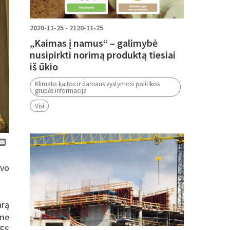
2020-11-25 - 2120-11-25
„Kaimas į namus“ – galimybė
nusipirkti norimą produktą tiesiai
iš ūkio
Klimato kaitos ir darnaus vystymosi politikos
grupės informacija
Visi
avo
arą
ime
 ES