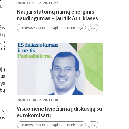
2020-11-27 - 2120-11-27
dar
Naujai statomų namų energinis
naudingumas – jau tik A++ klasės
Šis
Lietuvos Respublikos aplinkos ministerija
Visi
i į
, o
ūti
ejų
tus
rys
rbų
2020-11-30 - 2120-11-30
Visuomenė kviečiama į diskusiją su
os,
eurokomisaru
kos
Lietuvos Respublikos aplinkos ministerija
Visi