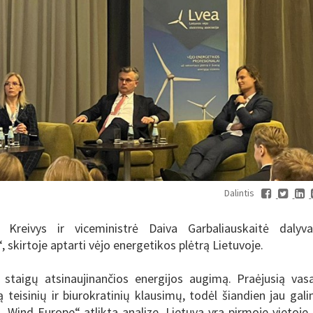
Dalintis
s Kreivys ir viceministrė Daiva Garbaliauskaitė dalyv
 skirtoje aptarti vėjo energetikos plėtrą Lietuvoje.
staigų atsinaujinančios energijos augimą. Praėjusią vas
eisinių ir biurokratinių klausimų, todėl šiandien jau gal
 „Wind Europe“ atlikta analize, Lietuva yra pirmoje vietoje