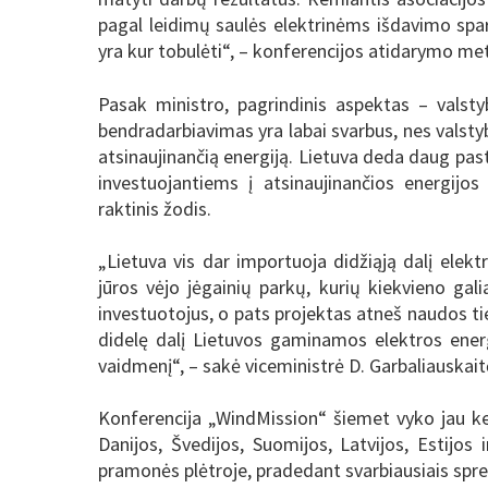
pagal leidimų saulės elektrinėms išdavimo spart
yra kur tobulėti“, – konferencijos atidarymo met
Pasak ministro, pagrindinis aspektas – valsty
bendradarbiavimas yra labai svarbus, nes valstybė
atsinaujinančią energiją. Lietuva deda daug pa
investuojantiems į atsinaujinančios energijos
raktinis žodis.
„Lietuva vis dar importuoja didžiąją dalį elekt
jūros vėjo jėgainių parkų, kurių kiekvieno gal
investuotojus, o pats projektas atneš naudos tie
didelę dalį Lietuvos gaminamos elektros energ
vaidmenį“, – sakė viceministrė D. Garbaliauskait
Konferencija „WindMission“ šiemet vyko jau ketv
Danijos, Švedijos, Suomijos, Latvijos, Estijos
pramonės plėtroje, pradedant svarbiausiais spr