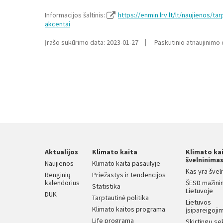
Informacijos šaltinis:
https://enmin.lrv.lt/lt/naujienos/t
akcentai
Įrašo sukūrimo data: 2023-01-27
Paskutinio atnaujinimo 
Aktualijos
Klimato kaita
Klimato ka
švelninima
Naujienos
Klimato kaita pasaulyje
Kas yra švel
Renginių
Priežastys ir tendencijos
kalendorius
ŠESD mažini
Statistika
Lietuvoje
DUK
Tarptautinė politika
Lietuvos
Klimato kaitos programa
įsipareigojim
Life programa
Skirtingų se