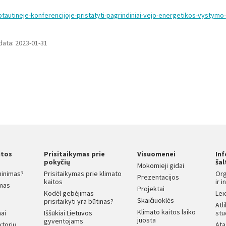
arptautineje-konferencijoje-pristatyti-pagrindiniai-vejo-energetikos-vystymo-
data: 2023-01-31
itos
Prisitaikymas prie
Visuomenei
In
s
pokyčių
šal
Mokomieji gidai
ninimas?
Prisitaikymas prie klimato
Org
Prezentacijos
kaitos
ir 
mas
Projektai
Kodėl gebėjimas
Lei
Skaičiuoklės
prisitaikyti yra būtinas?
Atl
Klimato kaitos laiko
ai
Iššūkiai Lietuvos
stu
juosta
gyventojams
ktorių
Ata