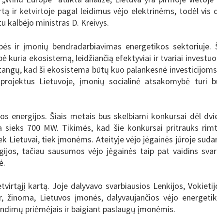
ą ir ketvirtoje pagal leidimus vėjo elektrinėms, todėl vis 
u kalbėjo ministras D. Kreivys.
bės ir įmonių bendradarbiavimas energetikos sektoriuje. 
 kuria ekosistemą, leidžiančią efektyviai ir tvariai investuot
stangų, kad ši ekosistema būtų kuo palankesnė investicijoms
 projektus Lietuvoje, įmonių socialinė atsakomybė turi b
ros energijos. Šiais metais bus skelbiami konkursai dėl dvi
ia sieks 700 MW. Tikimės, kad šie konkursai pritrauks rim
k Lietuvai, tiek įmonėms. Ateityje vėjo jėgainės jūroje suda
ijos, tačiau sausumos vėjo jėgainės taip pat vaidins sva
ė.
irtąjį kartą. Joje dalyvavo svarbiausios Lenkijos, Vokietij
 ir, žinoma, Lietuvos įmonės, dalyvaujančios vėjo energeti
endimų priėmėjais ir baigiant paslaugų įmonėmis.