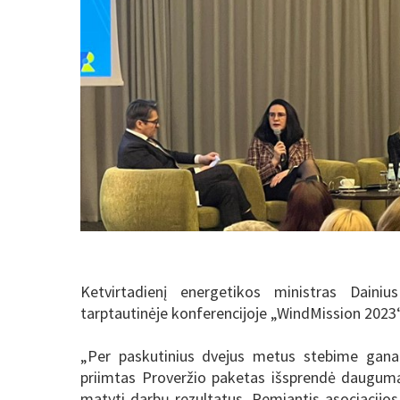
Ketvirtadienį energetikos ministras Dainiu
tarptautinėje konferencijoje „WindMission 2023“,
„Per paskutinius dvejus metus stebime gana 
priimtas Proveržio paketas išsprendė daugumą t
matyti darbų rezultatus. Remiantis asociacijos