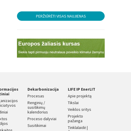
PERŽIŪRĖTI VISAS NAUJIENAS
formacijos
Dekarbonizacija
LIFE IP EnerLIT
tiniai
Procesas
Apie projektą
anizacijos
Renginių /
Tikslai
iniciatyvos
susitikimų
Veiklos sritys
diniai
kalendorius
Projekto
iktos
Proceso dalyviai
pažanga
dijos
Susitikimai
Tinklalaidė |
skaitos