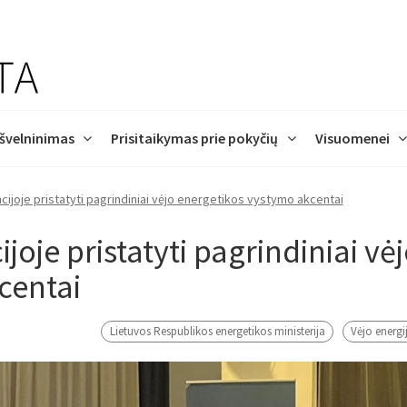
 švelninimas
Prisitaikymas prie pokyčių
Visuomenei
cijoje pristatyti pagrindiniai vėjo energetikos vystymo akcentai
alendorius
ir tendencijos
imas Lietuvoje
imas prisitaikyti yra
jos
susitikimų
DUK
Statistika
Lietuvos įsipareigojimai
Iššūkiai Lietuvos gyventoj
Projektai
Atliktos studijos
Proceso dalyviai
Veiklos sritys
s
joje pristatyti pagrindiniai vė
centai
ama
itos švelninimo
i
s
Lietuvos klimato kaitos
Potvynių grėsmės ir rizikos
Oro eureka
jos
„AdaptationHubs“
prognozės ir scenarijai
žemėlapis
Lietuvos Respublikos energetikos ministerija
Vėjo energi