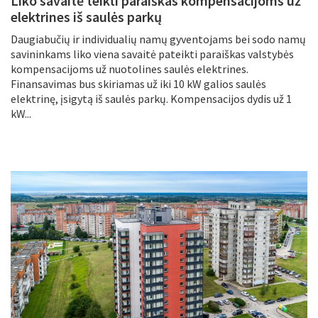
Liko savaitė teikti paraiškas kompensacijoms už
elektrines iš saulės parkų
Daugiabučių ir individualių namų gyventojams bei sodo namų
savininkams liko viena savaitė pateikti paraiškas valstybės
kompensacijoms už nuotolines saulės elektrines.
Finansavimas bus skiriamas už iki 10 kW galios saulės
elektrinę, įsigytą iš saulės parkų. Kompensacijos dydis už 1
kW...