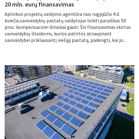
20 mln. eurų finansavimas
Aplinkos projektų valdymo agentūra nuo rugpjūčio 4 d.
kviečia savivaldybių pastatų valdytojus teikti paraiškas 50
proc. kompensacinei išmokai gauti. Šis finansavimas skirtas
savivaldybių išlaidoms, kurios patirtos atnaujinant
savivaldybei priklausantį viešąjį pastatą, padengti, kai jo...