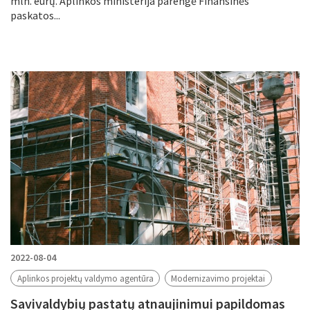
mln. eurų. Aplinkos ministerija parengė Finansinės
paskatos...
2022-08-04
Aplinkos projektų valdymo agentūra
Modernizavimo projektai
Savivaldybių pastatų atnaujinimui papildomas