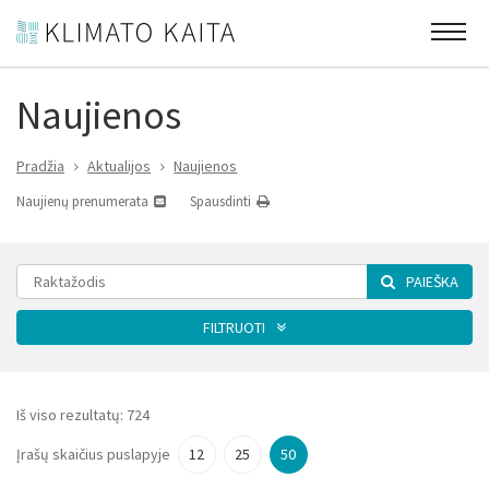
Naujienos
Pradžia
Aktualijos
Naujienos
Naujienų prenumerata
Spausdinti
PAIEŠKA
FILTRUOTI
Kategorija
Iš viso rezultatų:
724
Įrašų skaičius puslapyje
12
25
50