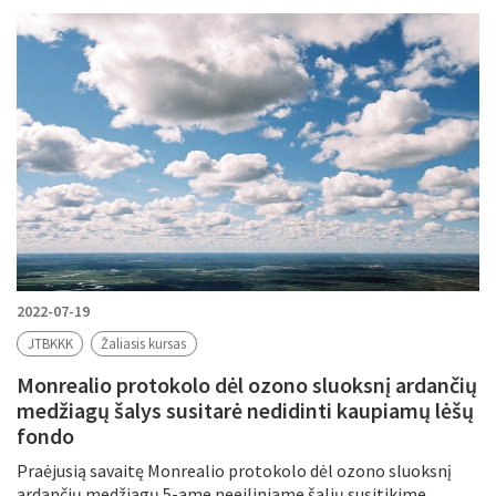
2022-07-19
JTBKKK
Žaliasis kursas
Monrealio protokolo dėl ozono sluoksnį ardančių
medžiagų šalys susitarė nedidinti kaupiamų lėšų
fondo
Praėjusią savaitę Monrealio protokolo dėl ozono sluoksnį
ardančių medžiagų 5-ame neeiliniame šalių susitikime