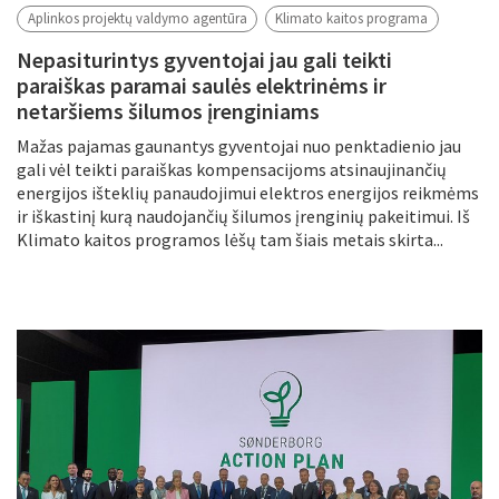
Aplinkos projektų valdymo agentūra
Klimato kaitos programa
Nepasiturintys gyventojai jau gali teikti
paraiškas paramai saulės elektrinėms ir
netaršiems šilumos įrenginiams
Mažas pajamas gaunantys gyventojai nuo penktadienio jau
gali vėl teikti paraiškas kompensacijoms atsinaujinančių
energijos išteklių panaudojimui elektros energijos reikmėms
ir iškastinį kurą naudojančių šilumos įrenginių pakeitimui. Iš
Klimato kaitos programos lėšų tam šiais metais skirta...