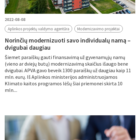
2022-08-08
Aplinkos projektų valdymo agentūra
Modernizavimo projektai
Norinčių modernizuoti savo individualų namą –
dvigubai daugiau
Šiemet paraiškų gauti finansavimą už gyvenamųjų namų
(vieno ar dviejų butų) modernizavimą skaičius išaugo bene
dvigubai. APVA gavo beveik 1300 paraiškų už daugiau kaip 11
mln. eurų. Iš Aplinkos ministerijos administruojamos
Klimato kaitos programos lėšų šiai priemonei skirta 10
mln....