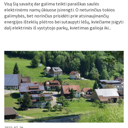
Visą šią savaitę dar galima teikti paraiškas saulės
elektrinėms namų ūkiuose įsirengti. O neturinčius tokios
galimybės, bet norinčius prisidėti prie atsinaujinančių
energijos išteklių plėtros bei sutaupyti lėšų, kviečiame įsigyti
dalį elektrinės iš vystytojo parkų, kvietimas galioja iki...
2022-07-26