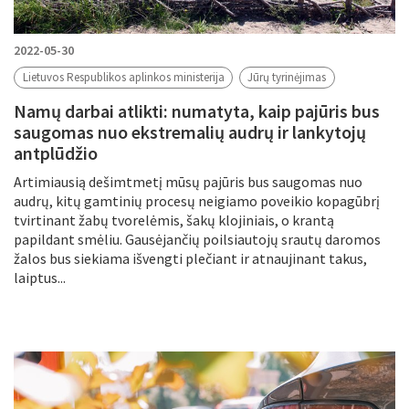
2022-05-30
Lietuvos Respublikos aplinkos ministerija
Jūrų tyrinėjimas
Namų darbai atlikti: numatyta, kaip pajūris bus
saugomas nuo ekstremalių audrų ir lankytojų
antplūdžio
Artimiausią dešimtmetį mūsų pajūris bus saugomas nuo
audrų, kitų gamtinių procesų neigiamo poveikio kopagūbrį
tvirtinant žabų tvorelėmis, šakų klojiniais, o krantą
papildant smėliu. Gausėjančių poilsiautojų srautų daromos
žalos bus siekiama išvengti plečiant ir atnaujinant takus,
laiptus...