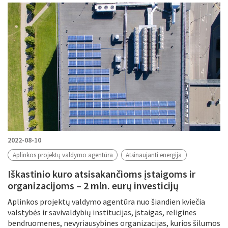
Filtruoti pagal
Metus
Periodą
Tikslinė grupė
Periodas
2022-08-10
Aplinkos projektų valdymo agentūra
Atsinaujanti energija
Iškastinio kuro atsisakančioms įstaigoms ir
Tema
organizacijoms – 2 mln. eurų investicijų
Aplinkos projektų valdymo agentūra nuo šiandien kviečia
valstybės ir savivaldybių institucijas, įstaigas, religines
bendruomenes, nevyriausybines organizacijas, kurios šilumos