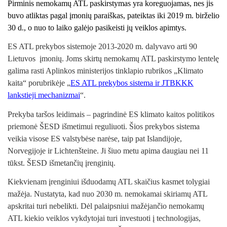
Pirminis nemokamų ATL paskirstymas yra koreguojamas, nes jis
buvo atliktas pagal įmonių paraiškas, pateiktas iki 2019 m. birželio
30 d., o nuo to laiko galėjo pasikeisti jų veiklos apimtys.
ES ATL prekybos sistemoje 2013-2020 m. dalyvavo arti 90
Lietuvos įmonių. Joms skirtų nemokamų ATL paskirstymo lentelę
galima rasti Aplinkos ministerijos tinklapio rubrikos „Klimato
kaita“ porubrikėje „
ES ATL prekybos sistema ir JTBKKK
lankstieji mechanizmai
“.
Prekyba taršos leidimais – pagrindinė ES klimato kaitos politikos
priemonė ŠESD išmetimui reguliuoti. Šios prekybos sistema
veikia visose ES valstybėse narėse, taip pat Islandijoje,
Norvegijoje ir Lichtenšteine. Ji šiuo metu apima daugiau nei 11
tūkst. ŠESD išmetančių įrenginių.
Kiekvienam įrenginiui išduodamų ATL skaičius kasmet tolygiai
mažėja. Nustatyta, kad nuo 2030 m. nemokamai skiriamų ATL
apskritai turi nebelikti. Dėl palaipsniui mažėjančio nemokamų
ATL kiekio veiklos vykdytojai turi investuoti į technologijas,