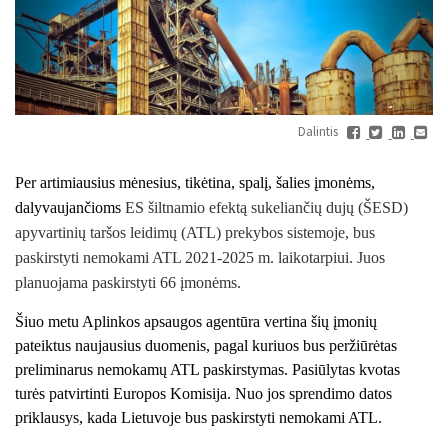
Dalintis
Per artimiausius mėnesius, tikėtina, spalį, šalies įmonėms,
dalyvaujančioms
ES šiltnamio efektą sukeliančių dujų (ŠESD)
apyvartinių taršos leidimų (ATL) prekybos sistemoje, bus
paskirstyti nemokami ATL 2021-2025 m. laikotarpiui. Juos
planuojama paskirstyti 66 įmonėms.
Šiuo metu Aplinkos apsaugos agentūra vertina šių įmonių
pateiktus naujausius duomenis, pagal kuriuos bus peržiūrėtas
preliminarus nemokamų ATL paskirstymas. Pasiūlytas kvotas
turės patvirtinti Europos Komisija. Nuo jos sprendimo datos
priklausys, kada Lietuvoje bus paskirstyti nemokami ATL.