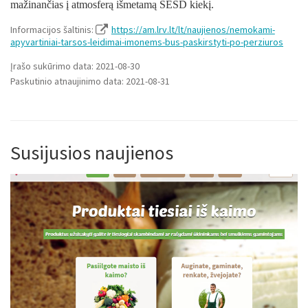
mažinančias į atmosferą išmetamą ŠESD kiekį.
Informacijos šaltinis:
https://am.lrv.lt/lt/naujienos/nemokami-
apyvartiniai-tarsos-leidimai-imonems-bus-paskirstyti-po-perziuros
Įrašo sukūrimo data: 2021-08-30
Paskutinio atnaujinimo data: 2021-08-31
Susijusios naujienos