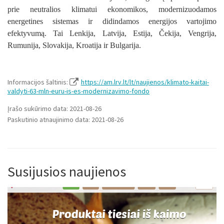
prie neutralios klimatui ekonomikos, modernizuodamos
energetines sistemas ir didindamos energijos vartojimo
efektyvumą. Tai Lenkija, Latvija, Estija, Čekija, Vengrija,
Rumunija, Slovakija, Kroatija ir Bulgarija.
Informacijos šaltinis:
https://am.lrv.lt/lt/naujienos/klimato-kaitai-
valdyti-63-mln-euru-is-es-modernizavimo-fondo
Įrašo sukūrimo data: 2021-08-26
Paskutinio atnaujinimo data: 2021-08-26
Susijusios naujienos