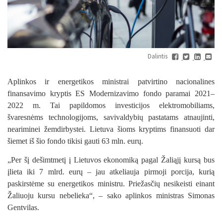
Dalintis
Aplinkos ir energetikos ministrai patvirtino nacionalines
finansavimo kryptis
ES Modernizavimo fondo paramai
2021–
2022 m. Tai papildomos investicijos elektromobiliams,
švaresnėms technologijoms, savivaldybių pastatams atnaujinti,
neariminei žemdirbystei. Lietuva šioms kryptims finansuoti dar
šiemet iš šio fondo tikisi gauti 63 mln. eurų.
„Per šį dešimtmetį į Lietuvos ekonomiką pagal Žaliąjį kursą bus
įlieta iki 7 mlrd. eurų – jau atkeliauja pirmoji porcija, kurią
paskirstėme su energetikos ministru. Priežasčių nesikeisti einant
Žaliuoju kursu nebelieka“, – sako aplinkos ministras Simonas
Gentvilas.