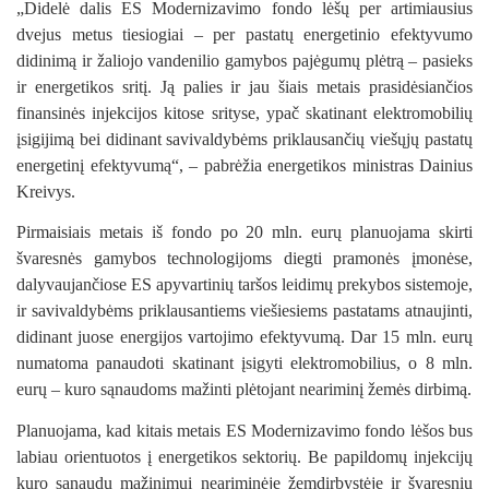
„Didelė dalis ES Modernizavimo fondo lėšų per artimiausius
dvejus metus tiesiogiai – per pastatų energetinio efektyvumo
didinimą ir žaliojo vandenilio gamybos pajėgumų plėtrą – pasieks
ir energetikos sritį. Ją palies ir jau šiais metais prasidėsiančios
finansinės injekcijos kitose srityse, ypač skatinant elektromobilių
įsigijimą bei didinant savivaldybėms priklausančių viešųjų pastatų
energetinį efektyvumą“, – pabrėžia energetikos ministras Dainius
Kreivys.
Pirmaisiais metais iš fondo po 20 mln. eurų planuojama skirti
š
varesnės gamybos technologijoms diegti pramonės įmonėse,
dalyvaujančiose ES apyvartinių taršos leidimų prekybos sistemoje,
ir savivaldybėms priklausantiems viešiesiems pastatams atnaujinti,
didinant juose energijos vartojimo efektyvumą. Dar 15
mln. eurų
numatoma panaudoti s
katinant įsigyti elektromobilius, o 8
mln.
eurų
– kuro sąnaudoms mažinti plėtojant neariminį žemės dirbimą
.
Planuojama, kad kitais metais ES Modernizavimo fondo lėšos bus
labiau orientuotos į energetikos sektorių. Be papildomų injekcijų
kuro sąnaudų mažinimui neariminėje žemdirbystėje ir švaresnių