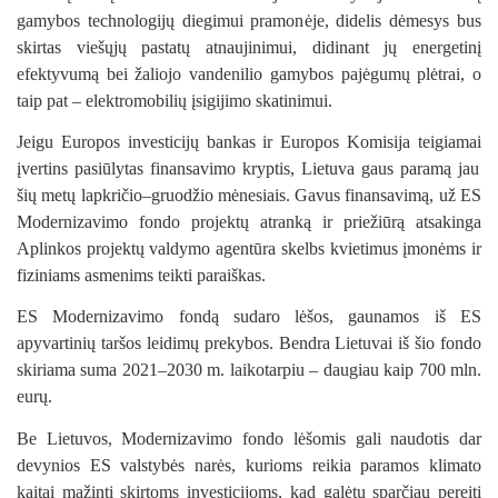
gamybos technologijų diegimui pramonėje, didelis dėmesys bus
skirtas viešųjų pastatų atnaujinimui, didinant jų energetinį
efektyvumą bei žaliojo vandenilio gamybos pajėgumų plėtrai, o
taip pat – elektromobilių įsigijimo skatinimui.
Jeigu
Europos investicijų bankas ir
Europos Komisija teigiamai
įvertins pasiūlytas finansavimo kryptis, Lietuva gaus paramą jau
šių metų lapkričio
–
gruodžio mėnesiais. Gavus finansavimą,
u
ž ES
Modernizavimo fondo projektų atranką ir priežiūrą atsakinga
Aplinkos projektų valdymo agentūra
skelbs kvietimus įmonėms ir
fiziniams asmenims teikti paraiškas.
ES Modernizavimo fondą
sudaro lėšos, gaunamos iš ES
apyvartinių taršos leidimų prekybos.
Bendra Lietuvai iš šio fondo
skiriama suma 2021
–
2030 m. laikotarpiu – daugiau kaip 700 mln.
eurų.
Be Lietuvos, Modernizavimo fondo lėšomis gali naudotis dar
devynios ES valstybės narės, kurioms reikia paramos klimato
kaitai mažinti skirtoms investicijoms, kad galėtų sparčiau pereiti