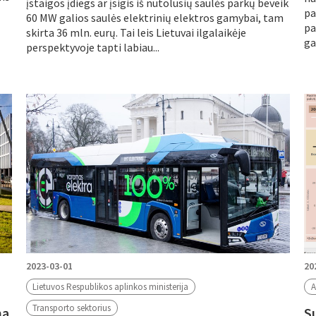
įstaigos įdiegs ar įsigis iš nutolusių saulės parkų beveik
pa
60 MW galios saulės elektrinių elektros gamybai, tam
pa
skirta 36 mln. eurų. Tai leis Lietuvai ilgalaikėje
ga
perspektyvoje tapti labiau...
2023-03-01
20
Lietuvos Respublikos aplinkos ministerija
A
Transporto sektorius
mą
S