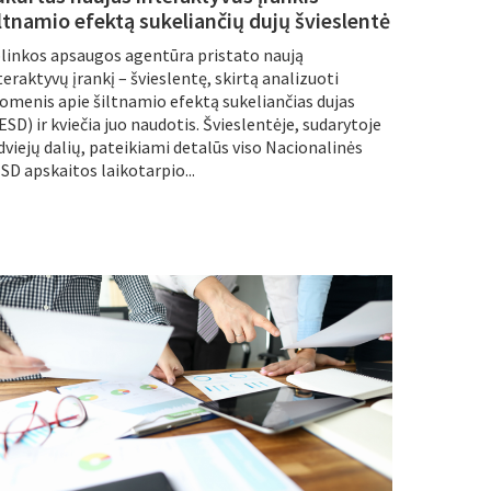
iltnamio efektą sukeliančių dujų švieslentė
linkos apsaugos agentūra pristato naują
teraktyvų įrankį – švieslentę, skirtą analizuoti
omenis apie šiltnamio efektą sukeliančias dujas
ESD) ir kviečia juo naudotis. Švieslentėje, sudarytoje
 dviejų dalių, pateikiami detalūs viso Nacionalinės
SD apskaitos laikotarpio...