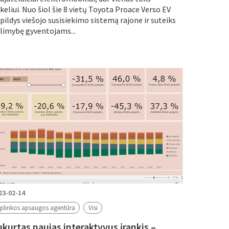
keliui. Nuo šiol šie 8 vietų Toyota Proace Verso EV
pildys viešojo susisiekimo sistemą rajone ir suteiks
limybę gyventojams...
23-02-14
plinkos apsaugos agentūra
Visi
ukurtas naujas interaktyvus įrankis –