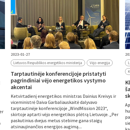
2023-01-27
20
Lietuvos Respublikos energetikos ministerija
Vėjo energija
L
K
Tarptautinėje konferencijoje pristatyti
pagrindiniai vėjo energetikos vystymo
:
K
akcentai
š
s
Ketvirtadienį energetikos ministras Dainius Kreivys ir
viceministrė Daiva Garbaliauskaitė dalyvavo
Ap
tarptautinėje konferencijoje „WindMission 2023“,
hu
er
skirtoje aptarti vėjo energetikos plėtrą Lietuvoje. „Per
pa
paskutinius dvejus metus stebime gana staigų
si
9
atsinaujinančios energijos augimą....
ka