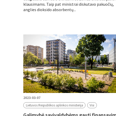
klausimams. Taip pat ministrai diskutavo pakuočių,
anglies dioksido absorbentų...
2023-03-07
Lietuvos Respublikos aplinkos ministerija
Visi
Galimybė savivaldybėms gauti finansavi