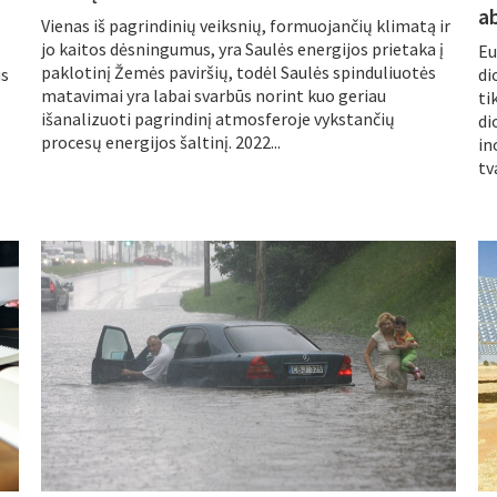
a
Vienas iš pagrindinių veiksnių, formuojančių klimatą ir
jo kaitos dėsningumus, yra Saulės energijos prietaka į
Eu
paklotinį Žemės paviršių, todėl Saulės spinduliuotės
us
di
matavimai yra labai svarbūs norint kuo geriau
ti
išanalizuoti pagrindinį atmosferoje vykstančių
di
procesų energijos šaltinį. 2022...
in
tv