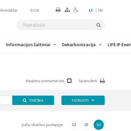
Kontaktai
D.U.K.
LT
EN
Informacijos šaltiniai
Dekarbonizacija
LIFE IP Ener
ams
Tarptautinė politika
Skirtingų sektorių įtaka
Prisitaikymo prie klimato
Skaičiuoklės
Ataskaitos
Susitikimai
Projekto pažanga
kaitos technologijos
Naujienų prenumerata
Spausdinti
Climate Time Machine
PAIEŠKA
FILTRUOTI
ema
Įrašų skaičius puslapyje
12
25
50