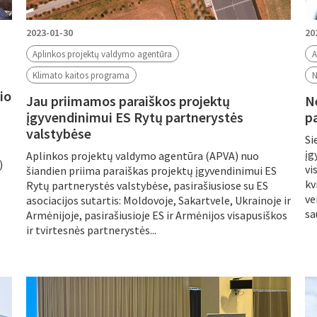
2023-01-30
20
Aplinkos projektų valdymo agentūra
A
Klimato kaitos programa
N
io
Jau priimamos paraiškos projektų
Ne
įgyvendinimui ES Rytų partnerystės
p
valstybėse
Si
įg
Aplinkos projektų valdymo agentūra (APVA) nuo
)
vi
šiandien priima paraiškas projektų įgyvendinimui ES
kv
Rytų partnerystės valstybėse, pasirašiusiose su ES
ve
asociacijos sutartis: Moldovoje, Sakartvele, Ukrainoje ir
sa
Armėnijoje, pasirašiusioje ES ir Armėnijos visapusiškos
ir tvirtesnės partnerystės...