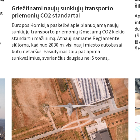
š
Griežtinami naujų sunkiųjų transporto
s
priemonių CO2 standartai
Ap
in
Europos Komisija paskelbė apie planuojamą naujų
du
sunkiųjų transporto priemonių išmetamų CO2 kiekio
(Š
standartų mažinimą. Atnaujinamame Reglamente
iš
s
siūloma, kad nuo 2030 m. visi nauji miesto autobusai
ŠE
būtų netaršūs. Pasiūlymas taip pat apima
sunkvežimius, sveriančius daugiau nei 5 tonas,...