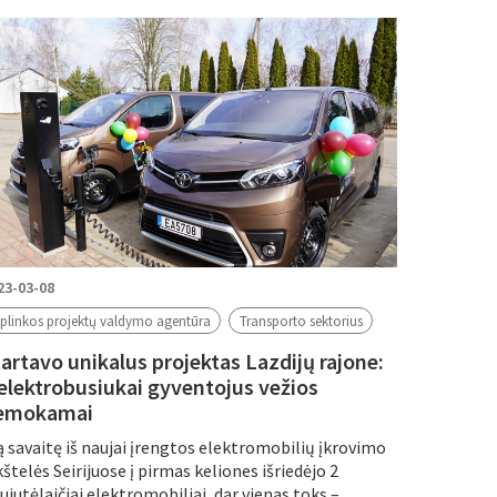
23-03-08
plinkos projektų valdymo agentūra
Transporto sektorius
tartavo unikalus projektas Lazdijų rajone:
 elektrobusiukai gyventojus vežios
emokamai
ą savaitę iš naujai įrengtos elektromobilių įkrovimo
kštelės Seirijuose į pirmas keliones išriedėjo 2
ujutėlaičiai elektromobiliai, dar vienas toks –