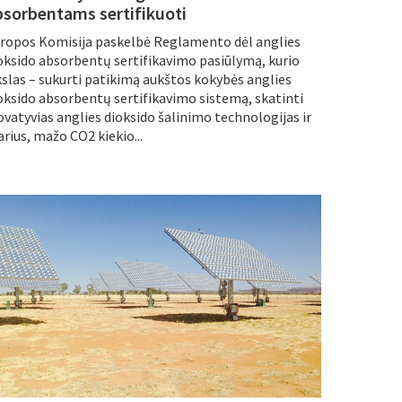
bsorbentams sertifikuoti
ropos Komisija paskelbė Reglamento dėl anglies
oksido absorbentų sertifikavimo pasiūlymą, kurio
kslas – sukurti patikimą aukštos kokybės anglies
oksido absorbentų sertifikavimo sistemą, skatinti
ovatyvias anglies dioksido šalinimo technologijas ir
arius, mažo CO2 kiekio...