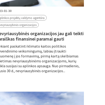
23-01-30
plinkos projektų valdymo agentūra
evyriausybinės organizacijos
vyriausybinės organizacijos jau gali teikti
araiškas finansinei paramai gauti
ekiant paskatinti klimato kaitos politikos
yvendinimo veiksmingumą, labiau įtraukti
suomenę į jos formavimą, pirmą kartą skelbiamas
ietimas nevyriausybinėms organizacijoms, kurių
ikla susijusi su aplinkos apsauga. Nuo pirmadienio,
usio 30 d., nevyriausybinės organizacijos...