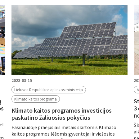
Periodas
2023-03-15
20
Lietuvos Respublikos aplinkos ministerija
A
Klimato kaitos programa
ų
S
os
3
Klimato kaitos programos investicijos
n
paskatino žaliuosius pokyčius
ėl
Ši
Pasinaudoję praėjusiais metais skirtomis Klimato
ai
kaitos programos lėšomis gyventojai ir viešosios
ms
na