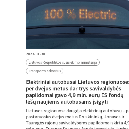
2023-01-30
Lietuvos Respublikos susisiekimo ministerija
Transporto sektorius
Elektriniai autobusai Lietuvos regionuose
per dvejus metus dar trys savivaldybės
papildomai gavo 4,9 mln. eurų ES fondų
lėšų naujiems autobusams įsigyti
Lietuvos regionuose daugėja elektrinių autobusų – p
pastaruosius dvejus metus Druskininkų, Jonavos ir
Tauragės rajonų savivaldybėms papildomai skirta 4,
mln. eurų Europos Sąjungos fondų investicijų, kurios