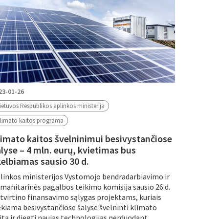
23-01-26
ietuvos Respublikos aplinkos ministerija
limato kaitos programa
limato kaitos švelninimui besivystančiose
alyse – 4 mln. eurų, kvietimas bus
kelbiamas sausio 30 d.
linkos ministerijos Vystomojo bendradarbiavimo ir
manitarinės pagalbos teikimo komisija sausio 26 d.
tvirtino finansavimo sąlygas projektams, kuriais
ekiama besivystančiose šalyse švelninti klimato
itą ir diegti naujas technologijas perduodant