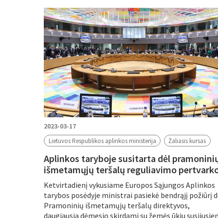
Filtruoti pagal
Metus
Periodą
2023-03-17
Lietuvos Respublikos aplinkos ministerija
Žaliasis kursas
Aplinkos taryboje susitarta dėl pramonini
išmetamųjų teršalų reguliavimo pertvark
Ketvirtadienį vykusiame Europos Sąjungos Aplinkos
tarybos posėdyje ministrai pasiekė bendrąjį požiūrį d
Pramoninių išmetamųjų teršalų direktyvos,
daugiausia dėmesio skirdami su žemės ūkiu susijusie