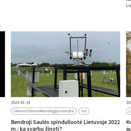
Li
2023-01-23
20
Lietuvos hidrometeorologijos tarnyba
Visi
L
Bendroji Saulės spinduliuotė Lietuvoje 2022
K
m.: ką svarbu žinoti?
a