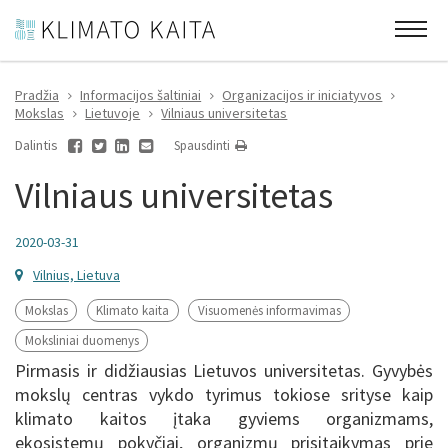
Pradžia
Informacijos šaltiniai
Organizacijos ir iniciatyvos
Mokslas
Lietuvoje
Vilniaus universitetas
Dalintis
Spausdinti
Vilniaus universitetas
2020-03-31
Vilnius, Lietuva
Mokslas
Klimato kaita
Visuomenės informavimas
Moksliniai duomenys
Pirmasis ir didžiausias Lietuvos universitetas. Gyvybės
mokslų centras vykdo tyrimus tokiose srityse kaip
klimato kaitos įtaka gyviems organizmams,
ekosistemų pokyčiai, organizmų prisitaikymas prie