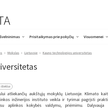
 švelninimas
Prisitaikymas prie pokyčių
Visuomenei
os
Mokslas
Lietuvoje
Kauno technologijos universitetas
alendorius
ir tendencijos
imas Lietuvoje
imas prisitaikyti yra
jos
susitikimų
DUK
Statistika
Lietuvos įsipareigojimai
Iššūkiai Lietuvos gyventoj
Projektai
Atliktos studijos
Proceso dalyviai
Veiklos sritys
s
versitetas
ama
itos švelninimo
i
s
Lietuvos klimato kaitos
Potvynių grėsmės ir rizikos
Oro eureka
jos
„AdaptationHubs“
prognozės ir scenarijai
žemėlapis
ištekliai
lui atliekančių aukštųjų mokyklų Lietuvoje. Klimato kai
nkos inžinerijos instituto veikla ir tyrimai pagrįsti prakt
ių su aplinkos kokybės valdymu, priėmimu. Dalyvauja