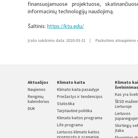
finansuojamuose projektuose, skatinančiuose
informacinių technologijų naudojimą.
Šaltinis:
https://ktu.edu/
Įrašo sukūrimo data: 2020-03-31
Paskutinio atnaujinimo 
Aktualijos
Klimato kaita
Klimato ka
švelninima
Naujienos
Klimato kaita pasaulyje
Kas yra švel
Renginių
Priežastys ir tendencijos
kalendorius
ŠESD mažini
Statistika
Lietuvoje
DUK
Tarptautinė politika
Lietuvos
Klimato kaitos programa
įsipareigojim
Life programa
Skirtingų se
įtaka
Lietuvos klimato kaitos
prognozės ir scenarijai
Fluorintos d