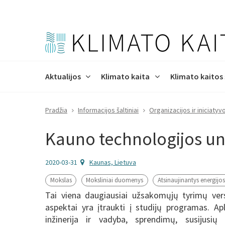
Aktualijos
Klimato kaita
Klimato kaitos
Pradžia
Informacijos šaltiniai
Organizacijos ir iniciatyv
Naujienos
Klimato kaita pasaulyje
Kas yra švelninimas?
Prisitaikymas prie klimato
Mokomieji gidai
Organizacijos ir iniciatyvos
Procesas
Apie projektą
Renginių k
Priežastys 
ŠESD mažin
Kodėl gebėj
Prezentaci
Leidiniai
Renginių / 
Tikslai
kaitos
būtinas?
kalendoriu
Kauno technologijos uni
Klimato kaitos programa
Fluorintos dujos
Klimato kaitos laiko juosta
Teisinė informacija
Tinklalaidė | ŽALIEJI
Life progr
Klimato ka
Infografika
Švieslentė
Kontaktai
2020-03-31
Kaunas, Lietuva
Projektas ClimAdapt-LT
POKALBIAI
technologi
Projektas 
Mokslas
Moksliniai duomenys
Atsinaujinantys energijos 
Tai viena daugiausiai užsakomųjų tyrimų vers
aspektai yra įtraukti į studijų programas. Apli
inžinerija ir vadyba, sprendimų, susijus