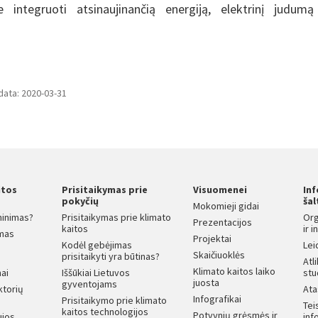
 integruoti atsinaujinančią energiją, elektrinį judumą
data: 2020-03-31
itos
Prisitaikymas prie
Visuomenei
In
s
pokyčių
šal
Mokomieji gidai
ninimas?
Prisitaikymas prie klimato
Org
Prezentacijos
kaitos
ir 
mas
Projektai
Kodėl gebėjimas
Lei
Skaičiuoklės
prisitaikyti yra būtinas?
Atl
Klimato kaitos laiko
ai
Iššūkiai Lietuvos
stu
juosta
gyventojams
ktorių
Ata
Infografikai
Prisitaikymo prie klimato
Tei
kaitos technologijos
Potvynių grėsmės ir
ujos
inf