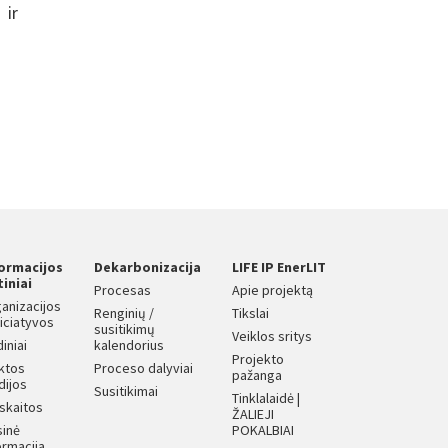
 ir
formacijos
Dekarbonizacija
LIFE IP EnerLIT
tiniai
Procesas
Apie projektą
anizacijos
Renginių /
Tikslai
iniciatyvos
susitikimų
Veiklos sritys
diniai
kalendorius
Projekto
iktos
Proceso dalyviai
pažanga
dijos
Susitikimai
Tinklalaidė |
skaitos
ŽALIEJI
sinė
POKALBIAI
ormacija