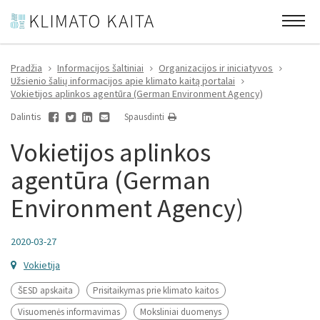
Pradžia
Informacijos šaltiniai
Organizacijos ir iniciatyvos
Užsienio šalių informacijos apie klimato kaitą portalai
Vokietijos aplinkos agentūra (German Environment Agency)
Dalintis
Spausdinti
Vokietijos aplinkos
agentūra (German
Environment Agency)
2020-03-27
Vokietija
ŠESD apskaita
Prisitaikymas prie klimato kaitos
Visuomenės informavimas
Moksliniai duomenys