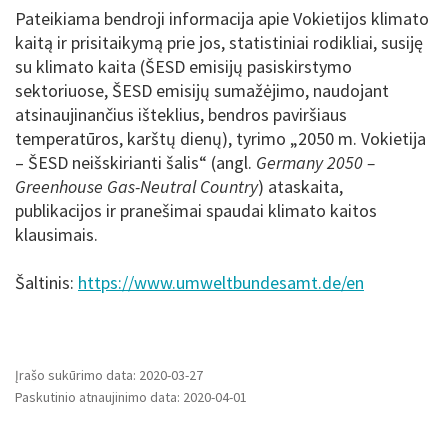
Pateikiama bendroji informacija apie Vokietijos klimato
kaitą ir prisitaikymą prie jos, statistiniai rodikliai, susiję
su klimato kaita (ŠESD emisijų pasiskirstymo
sektoriuose, ŠESD emisijų sumažėjimo, naudojant
atsinaujinančius išteklius, bendros paviršiaus
temperatūros, karštų dienų), tyrimo „2050 m. Vokietija
– ŠESD neišskirianti šalis“ (angl.
Germany 2050 –
Greenhouse Gas-Neutral Country
) ataskaita,
publikacijos ir pranešimai spaudai klimato kaitos
klausimais.
Šaltinis:
https://www.umweltbundesamt.de/en
Įrašo sukūrimo data: 2020-03-27
Paskutinio atnaujinimo data: 2020-04-01