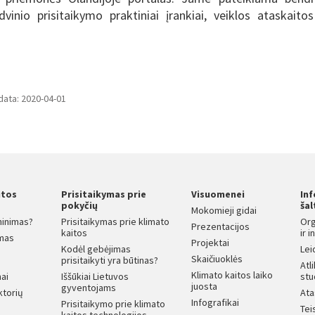
vinio prisitaikymo praktiniai įrankiai, veiklos ataskaitos
data: 2020-04-01
itos
Prisitaikymas prie
Visuomenei
In
s
pokyčių
šal
Mokomieji gidai
ninimas?
Prisitaikymas prie klimato
Org
Prezentacijos
kaitos
ir 
mas
Projektai
Kodėl gebėjimas
Lei
Skaičiuoklės
prisitaikyti yra būtinas?
Atl
Klimato kaitos laiko
ai
Iššūkiai Lietuvos
stu
juosta
gyventojams
ktorių
Ata
Infografikai
Prisitaikymo prie klimato
Tei
kaitos technologijos