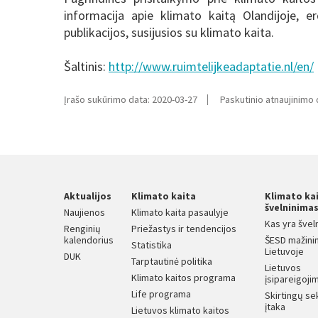
informacija apie klimato kaitą Olandijoje, erd
publikacijos, susijusios su klimato kaita.
Šaltinis:
http://www.ruimtelijkeadaptatie.nl/en/
Įrašo sukūrimo data: 2020-03-27
Paskutinio atnaujinimo 
Aktualijos
Klimato kaita
Klimato ka
švelninima
Naujienos
Klimato kaita pasaulyje
Kas yra švel
Renginių
Priežastys ir tendencijos
kalendorius
ŠESD mažini
Statistika
Lietuvoje
DUK
Tarptautinė politika
Lietuvos
Klimato kaitos programa
įsipareigojim
Life programa
Skirtingų se
įtaka
Lietuvos klimato kaitos