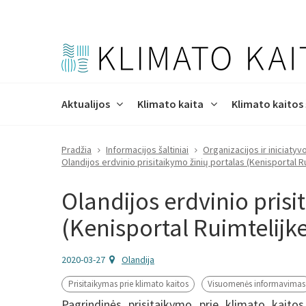
Aktualijos
Klimato kaita
Klimato kaitos
Pradžia
Informacijos šaltiniai
Organizacijos ir iniciatyv
Naujienos
Klimato kaita pasaulyje
Kas yra švelninimas?
Prisitaikymas prie klimato
Mokomieji gidai
Organizacijos ir iniciatyvos
Procesas
Apie projektą
Renginių k
Priežastys 
ŠESD mažin
Kodėl gebėj
Prezentaci
Leidiniai
Renginių / 
Tikslai
Olandijos erdvinio prisitaikymo žinių portalas (Kenisportal R
kaitos
būtinas?
kalendoriu
Olandijos erdvinio prisi
Klimato kaitos programa
Fluorintos dujos
Klimato kaitos laiko juosta
Teisinė informacija
Tinklalaidė | ŽALIEJI
Life progr
Klimato ka
Infografika
Švieslentė
Kontaktai
(Kenisportal Ruimtelijk
Projektas ClimAdapt-LT
POKALBIAI
technologi
Projektas 
2020-03-27
Olandija
Prisitaikymas prie klimato kaitos
Visuomenės informavimas
Pagrindinės prisitaikymo prie klimato kaito