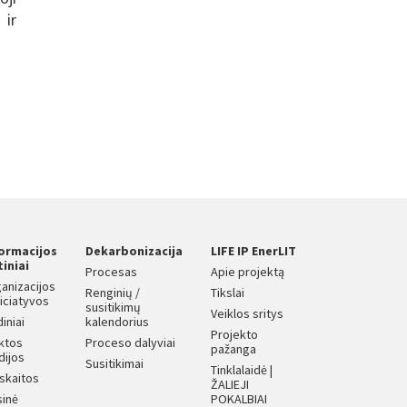
 ir
formacijos
Dekarbonizacija
LIFE IP EnerLIT
tiniai
Procesas
Apie projektą
anizacijos
Renginių /
Tikslai
iniciatyvos
susitikimų
Veiklos sritys
diniai
kalendorius
Projekto
iktos
Proceso dalyviai
pažanga
dijos
Susitikimai
Tinklalaidė |
skaitos
ŽALIEJI
sinė
POKALBIAI