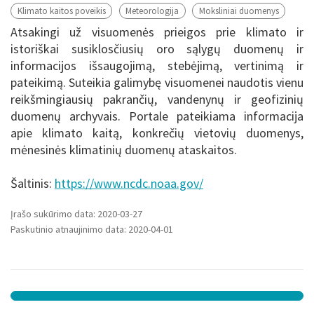
Klimato kaitos poveikis
Meteorologija
Moksliniai duomenys
Atsakingi už visuomenės prieigos prie klimato ir
istoriškai susiklosčiusių oro sąlygų duomenų ir
informacijos išsaugojimą, stebėjimą, vertinimą ir
pateikimą. Suteikia galimybę visuomenei naudotis vienu
reikšmingiausių pakrančių, vandenynų ir geofizinių
duomenų archyvais. Portale pateikiama informacija
apie klimato kaitą, konkrečių vietovių duomenys,
mėnesinės klimatinių duomenų ataskaitos.
Šaltinis:
https://www.ncdc.noaa.gov/
Įrašo sukūrimo data: 2020-03-27
Paskutinio atnaujinimo data: 2020-04-01