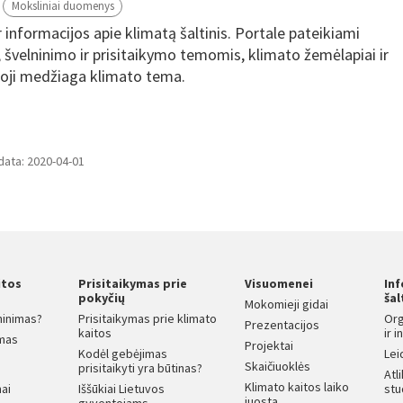
Moksliniai duomenys
nformacijos apie klimatą šaltinis. Portale pateikiami
, švelninimo ir prisitaikymo temomis, klimato žemėlapiai ir
oji medžiaga klimato tema.
data: 2020-04-01
itos
Prisitaikymas prie
Visuomenei
In
s
pokyčių
šal
Mokomieji gidai
ninimas?
Prisitaikymas prie klimato
Org
Prezentacijos
kaitos
ir 
mas
Projektai
Kodėl gebėjimas
Lei
Skaičiuoklės
prisitaikyti yra būtinas?
Atl
Klimato kaitos laiko
ai
Iššūkiai Lietuvos
stu
juosta
gyventojams