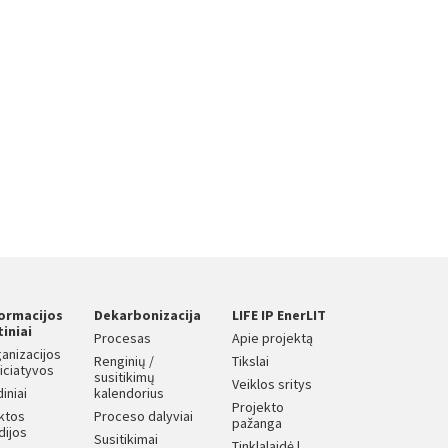
formacijos
Dekarbonizacija
LIFE IP EnerLIT
tiniai
Procesas
Apie projektą
anizacijos
Renginių /
Tikslai
iniciatyvos
susitikimų
Veiklos sritys
diniai
kalendorius
Projekto
iktos
Proceso dalyviai
pažanga
dijos
Susitikimai
Tinklalaidė |