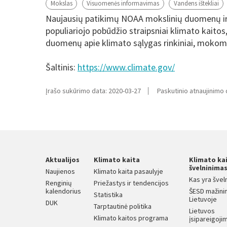
Mokslas
Visuomenės informavimas
Vandens ištekliai
Naujausių patikimų NOAA mokslinių duomenų ir i
populiariojo pobūdžio straipsniai klimato kaitos
duomenų apie klimato sąlygas rinkiniai, mokom
Šaltinis:
https://www.climate.gov/
Įrašo sukūrimo data: 2020-03-27
Paskutinio atnaujinimo 
Aktualijos
Klimato kaita
Klimato ka
švelninima
Naujienos
Klimato kaita pasaulyje
Kas yra švel
Renginių
Priežastys ir tendencijos
kalendorius
ŠESD mažini
Statistika
Lietuvoje
DUK
Tarptautinė politika
Lietuvos
Klimato kaitos programa
įsipareigojim