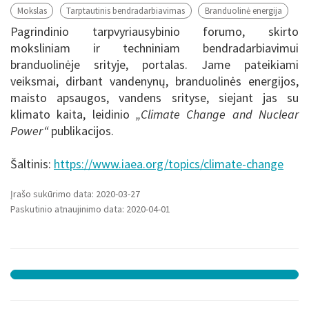
Mokslas
Tarptautinis bendradarbiavimas
Branduolinė energija
Pagrindinio tarpvyriausybinio forumo, skirto
moksliniam ir techniniam bendradarbiavimui
branduolinėje srityje, portalas. Jame pateikiami
veiksmai, dirbant vandenynų, branduolinės energijos,
maisto apsaugos, vandens srityse, siejant jas su
klimato kaita, leidinio
„Climate Change and Nuclear
Power“
publikacijos.
Šaltinis:
https://www.iaea.org/topics/climate-change
Įrašo sukūrimo data: 2020-03-27
Paskutinio atnaujinimo data: 2020-04-01