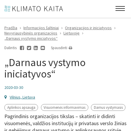
Pradžia
Informacijos šaltiniai
Organizacijos ir iniciatyvos
Nevyriausybinės organizacijos
Lietuvoje
„Darnaus vystymo iniciatyvos“
Dalintis
Spausdinti
„Darnaus vystymo
iniciatyvos“
2020-03-30
Vilnius, Lietuva
Aplinkos apsauga
Visuomenės informavimas
Darnus vystymasis
Pagrindinis organizacijos tikslas – skatinti ir didinti
visuomenės, valdžios institucijų ir privataus verslo žinias
ir gebėjimus darnaus vystymo ir aplinkosaugos srityje