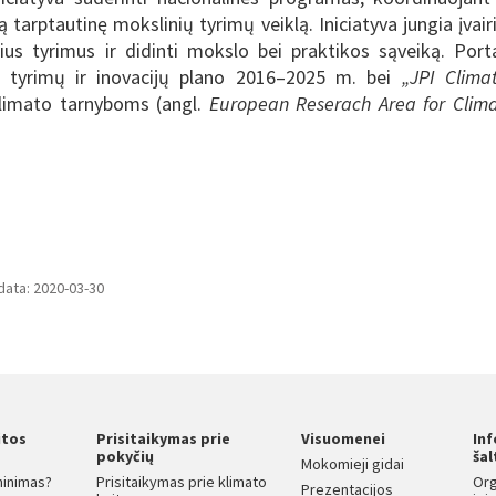
 tarptautinę mokslinių tyrimų veiklą. Iniciatyva jungia įvair
inius tyrimus ir didinti mokslo bei praktikos sąveiką. Port
ių tyrimų ir inovacijų plano 2016–2025 m. bei
„JPI Clima
klimato tarnyboms (angl.
European Reserach Area for Clim
data: 2020-03-30
itos
Prisitaikymas prie
Visuomenei
In
s
pokyčių
šal
Mokomieji gidai
ninimas?
Prisitaikymas prie klimato
Org
Prezentacijos