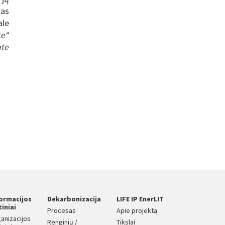
ias
ale
te“
ate
formacijos
Dekarbonizacija
LIFE IP EnerLIT
tiniai
Procesas
Apie projektą
anizacijos
Renginių /
Tikslai