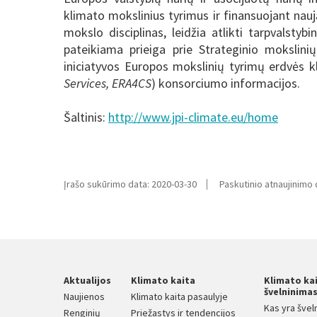
klimato mokslinius tyrimus ir finansuojant naują
mokslo disciplinas, leidžia atlikti tarpvalstyb
pateikiama prieiga prie Strateginio mokslin
iniciatyvos Europos mokslinių tyrimų erdvės 
Services,
ERA4CS
) konsorciumo informacijos.
Šaltinis:
http://www.jpi-climate.eu/home
Įrašo sukūrimo data: 2020-03-30
Paskutinio atnaujinimo 
Aktualijos
Klimato kaita
Klimato ka
švelninima
Naujienos
Klimato kaita pasaulyje
Kas yra švel
Renginių
Priežastys ir tendencijos