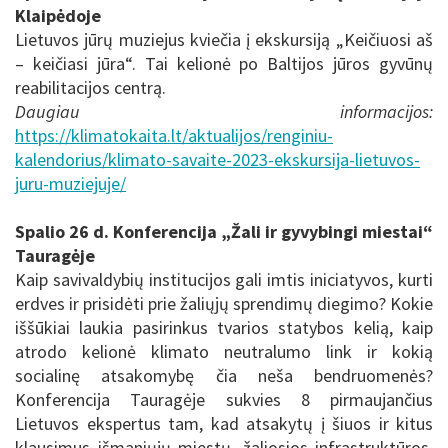
Klaipėdoje
Lietuvos jūrų muziejus kviečia į ekskursiją „Keičiuosi aš
– keičiasi jūra“. Tai kelionė po Baltijos jūros gyvūnų
reabilitacijos centrą.
Daugiau informacijos:
https://klimatokaita.lt/aktualijos/renginiu-
kalendorius/klimato-savaite-2023-ekskursija-lietuvos-
juru-muziejuje/
Spalio 26 d. Konferencija „Žali ir gyvybingi miestai“
Tauragėje
Kaip savivaldybių institucijos gali imtis iniciatyvos, kurti
erdves ir prisidėti prie žaliųjų sprendimų diegimo? Kokie
iššūkiai laukia pasirinkus tvarios statybos kelią, kaip
atrodo kelionė klimato neutralumo link ir kokią
socialinę atsakomybę čia neša bendruomenės?
Konferencija Tauragėje sukvies 8 pirmaujančius
Lietuvos ekspertus tam, kad atsakytų į šiuos ir kitus
klausimus išmaniųjų miestų, žaliosios infrastruktūros,