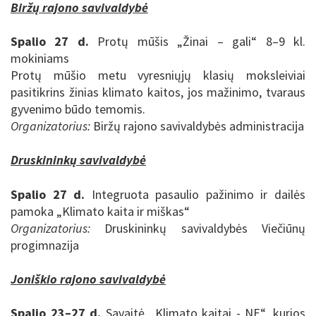
Biržų rajono savivaldybė
Spalio 27 d.
Protų mūšis „Žinai – gali“ 8–9 kl.
mokiniams
Protų mūšio metu vyresniųjų klasių moksleiviai
pasitikrins žinias klimato kaitos, jos mažinimo, tvaraus
gyvenimo būdo temomis.
Organizatorius:
Biržų rajono savivaldybės administracija
Druskininkų savivaldybė
Spalio 27 d.
Integruota pasaulio pažinimo ir dailės
pamoka „Klimato kaita ir miškas“
Organizatorius:
Druskininkų savivaldybės Viečiūnų
progimnazija
Joniškio rajono savivaldybė
Spalio 23–27 d.
Savaitė „Klimato kaitai - NE“, kurios