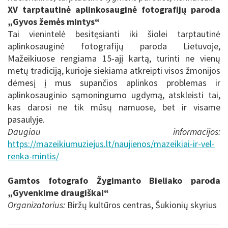
XV tarptautinė aplinkosauginė fotografijų paroda
„Gyvos žemės mintys“
Tai vienintelė besitęsianti iki šiolei tarptautinė
aplinkosauginė fotografijų paroda Lietuvoje,
Mažeikiuose rengiama 15-ajį kartą, turinti ne vienų
metų tradiciją, kurioje siekiama atkreipti visos žmonijos
dėmesį į mus supančios aplinkos problemas ir
aplinkosauginio sąmoningumo ugdymą, atskleisti tai,
kas darosi ne tik mūsų namuose, bet ir visame
pasaulyje.
Daugiau informacijos:
https://mazeikiumuziejus.lt/naujienos/mazeikiai-ir-vel-
renka-mintis/
Gamtos fotografo Žygimanto Bieliako paroda
„Gyvenkime draugiškai“
Organizatorius:
Biržų kultūros centras, Šukionių skyrius