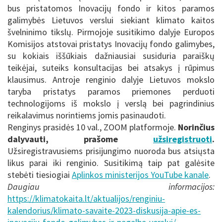
bus pristatomos Inovacijų fondo ir kitos paramos
galimybės Lietuvos verslui siekiant klimato kaitos
švelninimo tikslų. Pirmojoje susitikimo dalyje Europos
Komisijos atstovai pristatys Inovacijų fondo galimybes,
su kokiais iššūkiais dažniausiai susiduria paraiškų
teikėjai, suteiks konsultacijas bei atsakys į rūpimus
klausimus. Antroje renginio dalyje Lietuvos mokslo
taryba pristatys paramos priemones perduoti
technologijoms iš mokslo į verslą bei pagrindinius
reikalavimus norintiems jomis pasinaudoti.
Renginys prasidės 10 val., ZOOM platformoje.
Norinčius
dalyvauti, prašome
užsiregistruoti
.
Užsiregistravusiems prisijungimo nuoroda bus atsiųsta
likus parai iki renginio. Susitikimą taip pat galėsite
stebėti tiesiogiai
Aplinkos ministerijos YouTube kanale
.
Daugiau informacijos:
https://klimatokaita.lt/aktualijos/renginiu-
kalendorius/klimato-savaite-2023-diskusija-apie-es-