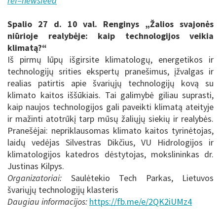
ref=newsfeed
Spalio 27 d. 10 val. Renginys „Žalios svajonės
niūrioje realybėje: kaip technologijos veikia
klimatą?“
Iš pirmų lūpų išgirsite klimatologų, energetikos ir
technologijų srities ekspertų pranešimus, įžvalgas ir
realias patirtis apie švariųjų technologijų kovą su
klimato kaitos iššūkiais. Tai galimybė giliau suprasti,
kaip naujos technologijos gali paveikti klimatą ateityje
ir mažinti atotrūkį tarp mūsų žaliųjų siekių ir realybės.
Pranešėjai: nepriklausomas klimato kaitos tyrinėtojas,
laidų vedėjas Silvestras Dikčius, VU Hidrologijos ir
klimatologijos katedros dėstytojas, mokslininkas dr.
Justinas Kilpys.
Organizatoriai:
Saulėtekio Tech Parkas, Lietuvos
švariųjų technologijų klasteris
Daugiau informacijos:
https://fb.me/e/2QK2iUMz4