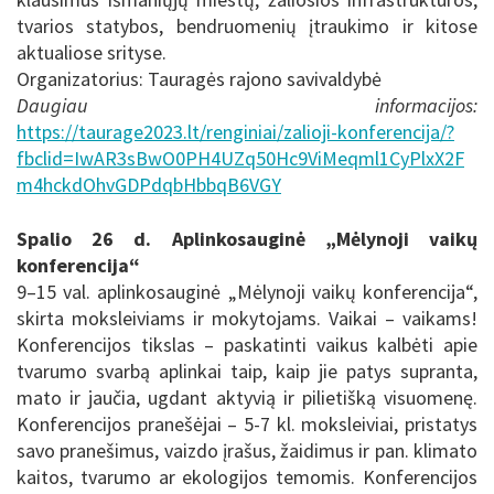
tvarios statybos, bendruomenių įtraukimo ir kitose
aktualiose srityse.
Organizatorius: Tauragės rajono savivaldybė
Daugiau informacijos:
https://taurage2023.lt/renginiai/zalioji-konferencija/?
fbclid=IwAR3sBwO0PH4UZq50Hc9ViMeqml1CyPlxX2F
m4hckdOhvGDPdqbHbbqB6VGY
Spalio 26 d. Aplinkosauginė „Mėlynoji vaikų
konferencija“
9–15 val. aplinkosauginė „Mėlynoji vaikų konferencija“,
skirta moksleiviams ir mokytojams. Vaikai – vaikams!
Konferencijos tikslas – paskatinti vaikus kalbėti apie
tvarumo svarbą aplinkai taip, kaip jie patys supranta,
mato ir jaučia, ugdant aktyvią ir pilietišką visuomenę.
Konferencijos pranešėjai – 5-7 kl. moksleiviai, pristatys
savo pranešimus, vaizdo įrašus, žaidimus ir pan. klimato
kaitos, tvarumo ar ekologijos temomis. Konferencijos