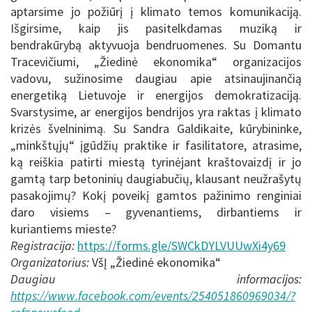
aptarsime jo požiūrį į klimato temos komunikaciją.
Išgirsime, kaip jis pasitelkdamas muziką ir
bendrakūrybą aktyvuoja bendruomenes. Su Domantu
Tracevičiumi, „Žiedinė ekonomika“ organizacijos
vadovu, sužinosime daugiau apie atsinaujinančią
energetiką Lietuvoje ir energijos demokratizaciją.
Svarstysime, ar energijos bendrijos yra raktas į klimato
krizės švelninimą. Su Sandra Galdikaite, kūrybininke,
„minkštųjų“ įgūdžių praktike ir fasilitatore, atrasime,
ką reiškia patirti miestą tyrinėjant kraštovaizdį ir jo
gamtą tarp betoninių daugiabučių, klausant neužrašytų
pasakojimų? Kokį poveikį gamtos pažinimo renginiai
daro visiems – gyvenantiems, dirbantiems ir
kuriantiems mieste?
Registracija:
https://forms.gle/SWCkDYLVUUwXi4y69
Organizatorius:
VšĮ „Žiedinė ekonomika“
Daugiau informacijos:
https://www.facebook.com/events/254051860969034/?