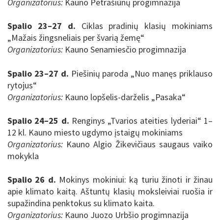
Organizatorius:
Kauno Petrašiūnų progimnazija
Spalio 23–27 d.
Ciklas pradinių klasių mokiniams
„Mažais žingsneliais per švarią žemę“
Organizatorius:
Kauno Senamiesčio progimnazija
Spalio 23–27 d.
Piešinių paroda „Nuo manęs priklauso
rytojus“
Organizatorius:
Kauno lopšelis-darželis „Pasaka“
Spalio 24–25 d.
Renginys „Tvarios ateities lyderiai“ 1–
12 kl. Kauno miesto ugdymo įstaigų mokiniams
Organizatorius:
Kauno Algio Žikevičiaus saugaus vaiko
mokykla
Spalio 26 d.
Mokinys mokiniui: ką turiu žinoti ir žinau
apie klimato kaitą. Aštuntų klasių moksleiviai ruošia ir
supažindina penktokus su klimato kaita.
Organizatorius:
Kauno Juozo Urbšio progimnazija