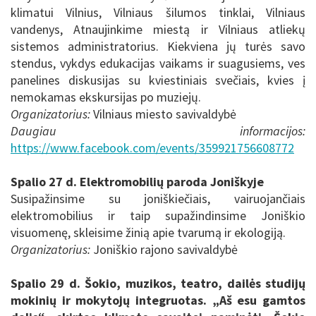
klimatui Vilnius, Vilniaus šilumos tinklai, Vilniaus
vandenys, Atnaujinkime miestą ir Vilniaus atliekų
sistemos administratorius. Kiekviena jų turės savo
stendus, vykdys edukacijas vaikams ir suagusiems, ves
panelines diskusijas su kviestiniais svečiais, kvies į
nemokamas ekskursijas po muziejų.
Organizatorius:
Vilniaus miesto savivaldybė
Daugiau informacijos:
https://www.facebook.com/events/359921756608772
Spalio 27 d. Elektromobilių paroda Joniškyje
Susipažinsime su joniškiečiais, vairuojančiais
elektromobilius ir taip supažindinsime Joniškio
visuomenę, skleisime žinią apie tvarumą ir ekologiją.
Organizatorius:
Joniškio rajono savivaldybė
Spalio 29 d. Šokio, muzikos, teatro, dailės studijų
mokinių ir mokytojų integruotas. „Aš esu gamtos