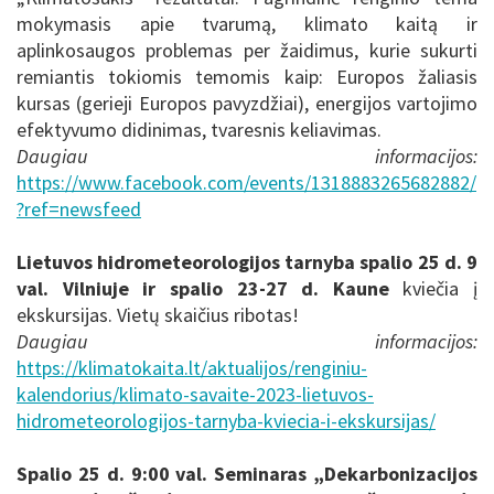
mokymasis apie tvarumą, klimato kaitą ir
aplinkosaugos problemas per žaidimus, kurie sukurti
remiantis tokiomis temomis kaip: Europos žaliasis
kursas (gerieji Europos pavyzdžiai), energijos vartojimo
efektyvumo didinimas, tvaresnis keliavimas.
Daugiau informacijos:
https://www.facebook.com/events/1318883265682882/
?ref=newsfeed
Lietuvos hidrometeorologijos tarnyba spalio 25 d. 9
val. Vilniuje ir spalio 23-27 d. Kaune
kviečia į
ekskursijas. Vietų skaičius ribotas!
Daugiau informacijos:
https://klimatokaita.lt/aktualijos/renginiu-
kalendorius/klimato-savaite-2023-lietuvos-
hidrometeorologijos-tarnyba-kviecia-i-ekskursijas/
Spalio 25 d. 9:00 val. Seminaras „Dekarbonizacijos