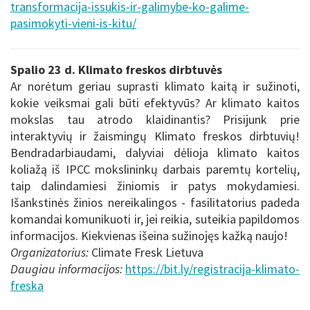
transformacija-issukis-ir-galimybe-ko-galime-
pasimokyti-vieni-is-kitu/
Spalio 23 d. Klimato freskos dirbtuvės
Ar norėtum geriau suprasti klimato kaitą ir sužinoti,
kokie veiksmai gali būti efektyvūs? Ar klimato kaitos
mokslas tau atrodo klaidinantis? Prisijunk prie
interaktyvių ir žaismingų Klimato freskos dirbtuvių!
Bendradarbiaudami, dalyviai dėlioja klimato kaitos
koliažą iš IPCC mokslininkų darbais paremtų kortelių,
taip dalindamiesi žiniomis ir patys mokydamiesi.
Išankstinės žinios nereikalingos - fasilitatorius padeda
komandai komunikuoti ir, jei reikia, suteikia papildomos
informacijos. Kiekvienas išeina sužinojęs kažką naujo!
Organizatorius:
Climate Fresk Lietuva
Daugiau informacijos:
https://bit.ly/registracija-klimato-
freska