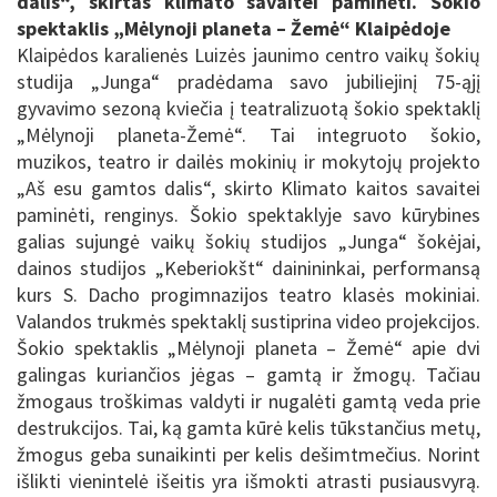
dalis“, skirtas klimato savaitei paminėti. Šokio
spektaklis „Mėlynoji planeta – Žemė“ Klaipėdoje
Klaipėdos karalienės Luizės jaunimo centro vaikų šokių
studija „Junga“ pradėdama savo jubiliejinį 75-ąjį
gyvavimo sezoną kviečia į teatralizuotą šokio spektaklį
„Mėlynoji planeta-Žemė“. Tai integruoto šokio,
muzikos, teatro ir dailės mokinių ir mokytojų projekto
„Aš esu gamtos dalis“, skirto Klimato kaitos savaitei
paminėti, renginys. Šokio spektaklyje savo kūrybines
galias sujungė vaikų šokių studijos „Junga“ šokėjai,
dainos studijos „Keberiokšt“ dainininkai, performansą
kurs S. Dacho progimnazijos teatro klasės mokiniai.
Valandos trukmės spektaklį sustiprina video projekcijos.
Šokio spektaklis „Mėlynoji planeta – Žemė“ apie dvi
galingas kuriančios jėgas – gamtą ir žmogų. Tačiau
žmogaus troškimas valdyti ir nugalėti gamtą veda prie
destrukcijos. Tai, ką gamta kūrė kelis tūkstančius metų,
žmogus geba sunaikinti per kelis dešimtmečius. Norint
išlikti vienintelė išeitis yra išmokti atrasti pusiausvyrą.