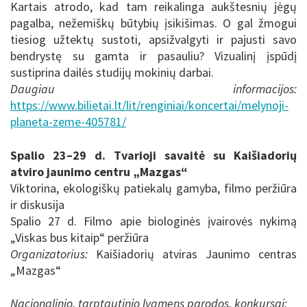
Kartais atrodo, kad tam reikalinga aukštesnių jėgų
pagalba, nežemiškų būtybių įsikišimas. O gal žmogui
tiesiog užtektų sustoti, apsižvalgyti ir pajusti savo
bendrystę su gamta ir pasauliu? Vizualinį įspūdį
sustiprina dailės studijų mokinių darbai.
Daugiau informacijos:
https://www.bilietai.lt/lit/renginiai/koncertai/melynoji-
planeta-zeme-405781/
Spalio 23–29 d. Tvarioji savaitė su
Kaišiadorių
atviro jaunimo centru „Mazgas“
Viktorina, ekologiškų patiekalų gamyba, filmo peržiūra
ir diskusija
Spalio 27 d. Filmo apie biologinės įvairovės nykimą
„Viskas bus kitaip“ peržiūra
Organizatorius:
Kaišiadorių atviras Jaunimo centras
„Mazgas“
Nacionalinio, tarptautinio lygmens parodos, konkursai: