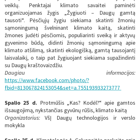
veiklų. Penktajai klimato savaitei paminėti
organizuojamas žygis „Žygiuoti – Daugų gamtą
tausoti“. Pėsčiųjų žygiu siekiama skatinti žmonių
sąmoningumą švelninant klimato kaitą, skatinti
žmones judėti pėsčiomis, populiarinti sveiką ir aktyvų
gyvenimo būdą, didinti žmonių sąmoningumą apie
klimato atšilimą, skatinti ekologišką, gamtą tausojantį
laisvalaikį, o taip pat žygiuojant siekiama supažindinti
su Daugų kraštovaizdžiu.
Daugiau informacijos:
https://www.facebook.com/photo/?
fbid=813067824153054&set=a.755193933273777
Spalio 25 d.
Protmūšis „Kas? Kodėl?“ apie gamtos
išsaugojimą, nykstančias gyvūnų rūšis, klimato kaitą
Organizatorius:
VšĮ Daugų technologijos ir verslo
mokykla