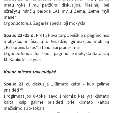
metu vyks filmų peržiūra, diskusijos. Piešinių, bei
užrašytų minčių paroda „Aš myliu Žemę. Žemė myli
mane“
Organizatorius:
Žagarės specialioji mokykla
Spalio 23–25 d.
Protų kova tarp Joniškio r. pagrindinės
mokyklos ir Šiaulių r. Gruzdžių gimnazijos mokinių
„Paskutinis lašas“, stendiniai pranešimai
Organizatorius:
Joniškio r. pagrindinė mokykla Gataučių
M. Katiliūtės skyrius
Kauno miesto savivaldybė
Spalio 23 d.
diskusija „Klimato kaita – kuo galime
prisidėti?“
Progimnazijos 8-tokai savo žiniomis: kas yra klimato
kaita, kaip galime prisidėti prie klimato kaitos
mažinimo su 5-tokais.