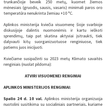
trunkančioje beveik 250 metų, kuomet žiemos
mėnesiais (gruodis, sausis, vasaris) minimali paros oro
temperatūra nenukrinta žemiau +10 °C.
Aplinkos ministerija kviečia visuomenę šioje svarbioje
diskusijoje dalintis nuomonėmis ir kartu ieškoti
sprendimų, taip pat skatina aktyviai įsitraukti, tiek
dalyvauti kitų suorganizuotuose renginiuose, tiek
patiems juos inicijuoti.
Kviečiame susipažinti su 2023 metų Klimato savaitės
renginiais (nuolat pildoma):
ATVIRI VISUOMENEI RENGINIAI
APLINKOS MINISTERIJOS RENGINIAI:
Spalio 24 d. 10 val.
Aplinkos ministerija organizuoja
nuotolinį susitikimą su socialiniais partneriais, kuriame