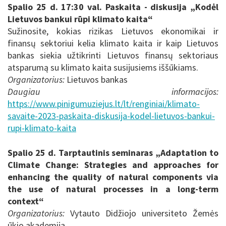
Spalio 25 d. 17:30 val. Paskaita - diskusija „Kodėl
Lietuvos bankui rūpi klimato kaita“
Sužinosite, kokias rizikas Lietuvos ekonomikai ir
finansų sektoriui kelia klimato kaita ir kaip Lietuvos
bankas siekia užtikrinti Lietuvos finansų sektoriaus
atsparumą su klimato kaita susijusiems iššūkiams.
Organizatorius:
Lietuvos bankas
Daugiau informacijos:
https://www.pinigumuziejus.lt/lt/renginiai/klimato-
savaite-2023-paskaita-diskusija-kodel-lietuvos-bankui-
rupi-klimato-kaita
Spalio 25 d. Tarptautinis seminaras
„Adaptation to
Climate Change: Strategies and approaches for
enhancing the quality of natural components via
the use of natural processes in a long-term
context“
Organizatorius:
Vytauto Didžiojo universiteto Žemės
ūkio akademija