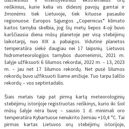
reiškinius, kurie kelia vis didesnį pavojų gamtai ir
žmonėms tiek Lietuvoje, tiek kituose pasaulio
regionuose. Europos Sąjungos „Copernicus“ klimato
kaitos tarnyba skelbia, jog šių metų liepos 4-oji buvo
karščiausia diena mūsų planetoje per visą stebėjimų
laikotarpį, nuo XIX a. pabaigos. Vidutinė planetos
temperatūra siekė daugiau nei 17 laipsnių. Lietuvos
hidrometeorologijos tarnybos duomenimis, 2021 m.
šalyje užfiksuoti 6 šilumos rekordai, 2022 m. – 13, 2023
m. – jau net 17 šilumos rekordų. Net pusė šilumos
rekordų buvo užfiksuoti šiame amžiuje. Tuo tarpu šalčio
rekordų – vos septintadalis.
Šiais metais taip pat pirmą kartą meteorologinių
stebėjimų istorijoje registruotas reiškinys, kurio iki šiol
mūsų šalyje nėra buvę – sausio 1 d. minimali oro
temperatūra Kybartuose nenukrito žemiau +10,4 °C. Tai
pirmas kartas Lietuvos orų stebėjimų istorijoje,