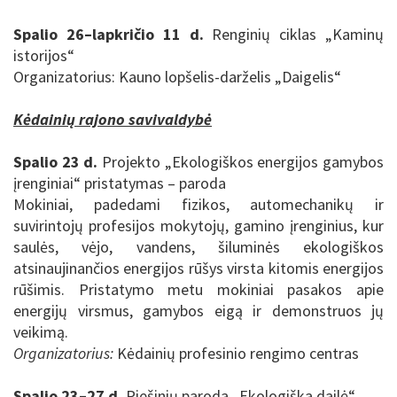
Spalio 26–lapkričio 11 d.
Renginių ciklas „Kaminų
istorijos“
Organizatorius: Kauno lopšelis-darželis „Daigelis“
Kėdainių rajono savivaldybė
Spalio 23 d.
Projekto „Ekologiškos energijos gamybos
įrenginiai“ pristatymas – paroda
Mokiniai, padedami fizikos, automechanikų ir
suvirintojų profesijos mokytojų, gamino įrenginius, kur
saulės, vėjo, vandens, šiluminės ekologiškos
atsinaujinančios energijos rūšys virsta kitomis energijos
rūšimis. Pristatymo metu mokiniai pasakos apie
energijų virsmus, gamybos eigą ir demonstruos jų
veikimą.
Organizatorius:
Kėdainių profesinio rengimo centras
Spalio 23–27 d.
Piešinių paroda „Ekologiška dailė“