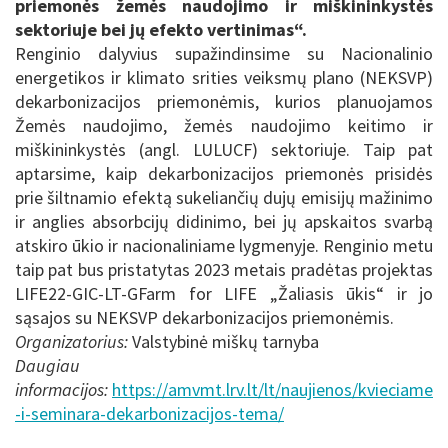
priemonės žemės naudojimo ir miškininkystės
sektoriuje bei jų efekto vertinimas“.
Renginio dalyvius supažindinsime su Nacionalinio
energetikos ir klimato srities veiksmų plano (NEKSVP)
dekarbonizacijos priemonėmis, kurios planuojamos
Žemės naudojimo, žemės naudojimo keitimo ir
miškininkystės (angl. LULUCF) sektoriuje. Taip pat
aptarsime, kaip dekarbonizacijos priemonės prisidės
prie šiltnamio efektą sukeliančių dujų emisijų mažinimo
ir anglies absorbcijų didinimo, bei jų apskaitos svarbą
atskiro ūkio ir nacionaliniame lygmenyje. Renginio metu
taip pat bus pristatytas 2023 metais pradėtas projektas
LIFE22-GIC-LT-GFarm for LIFE „Žaliasis ūkis“ ir jo
sąsajos su NEKSVP dekarbonizacijos priemonėmis.
Organizatorius:
Valstybinė miškų tarnyba
Daugiau
informacijos:
https://amvmt.lrv.lt/lt/naujienos/kvieciame
-i-seminara-dekarbonizacijos-tema/