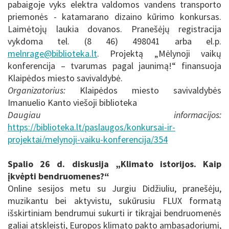
pabaigoje vyks elektra valdomos vandens transporto
priemonės - katamarano dizaino kūrimo konkursas.
Laimėtojų laukia dovanos. Pranešėjų registracija
vykdoma tel. (8 46) 498041 arba el.p.
melnrage@biblioteka.lt
. Projektą „Mėlynoji vaikų
konferencija – tvarumas pagal jaunimą!“ finansuoja
Klaipėdos miesto savivaldybė.
Organizatorius:
Klaipėdos miesto savivaldybės
Imanuelio Kanto viešoji biblioteka
Daugiau informacijos:
https://biblioteka.lt/paslaugos/konkursai-ir-
projektai/melynoji-vaiku-konferencija/354
Spalio 26 d. diskusija „Klimato istorijos. Kaip
įkvėpti bendruomenes?“
Online sesijos metu su Jurgiu Didžiuliu, pranešėju,
muzikantu bei aktyvistu, sukūrusiu FLUX formatą
išskirtiniam bendrumui sukurti ir tikrąjai bendruomenės
galiai atskleisti, Europos klimato pakto ambasadoriumi,