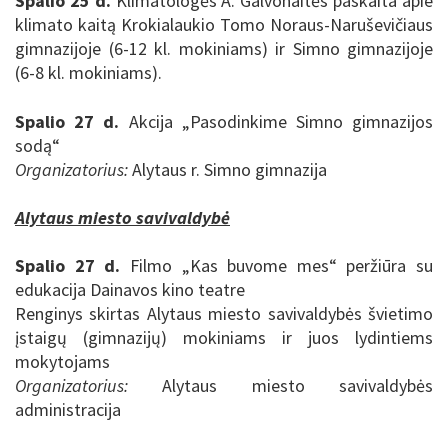
Spalio 25 d.
Klimatologės A. Galvonaitės paskaita apie
klimato kaitą Krokialaukio Tomo Noraus-Naruševičiaus
gimnazijoje (6-12 kl. mokiniams) ir Simno gimnazijoje
(6-8 kl. mokiniams).
Spalio 27 d.
Akcija „Pasodinkime Simno gimnazijos
sodą“
Organizatorius:
Alytaus r. Simno gimnazija
Alytaus miesto savivaldybė
Spalio 27 d.
Filmo „Kas buvome mes“ peržiūra su
edukacija Dainavos kino teatre
Renginys skirtas Alytaus miesto savivaldybės švietimo
įstaigų (gimnazijų) mokiniams ir juos lydintiems
mokytojams
Organizatorius:
Alytaus miesto savivaldybės
administracija