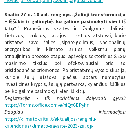
inovaciju-fondo-galimybes-ir-pagalba-verslui/
Spalio 27 d. 10 val. renginys „Žalioji transformacija
– iššūkis ir galimybė: ko galime pasimokyti vieni iš
kitų?“
Pranešimus skaitys ir įžvalgomis dalinsis
Lietuvos, Lenkijos, Latvijos ir Estijos atstovai, kurie
pristatys savo šalies įsipareigojimus, Nacionalinių
energetikos ir klimato srities veiksmų planų
atnaujinimo proceso etapus, apžvelgs sektorinius ŠESD
mažinimo tikslus bei efektyviausiai prie to
prisidedančias priemones. Po pristatymų vyks diskusija,
kurioje šalių atstovai plačiau aptars numatytas
investicines kryptis, žaliąją pertvarką, kylančius iššūkius
bei ko galime pasimokyti vieni iš kitų.
Registracija - tik norintiems dalyvauti gyvai:
https://forms.office.com/e/niQx6EPyhn
Daugiau informacijos:
https://klimatokaita.lt/aktualijos/renginiu-
kalendorius/klimato-savaite-2023-zalioji-