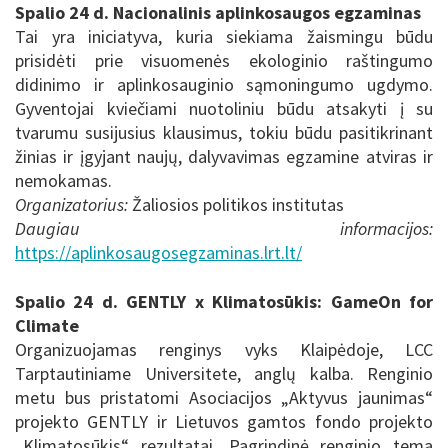
Spalio 24 d. Nacionalinis aplinkosaugos egzaminas
Tai yra iniciatyva, kuria siekiama žaismingu būdu
prisidėti prie visuomenės ekologinio raštingumo
didinimo ir aplinkosauginio sąmoningumo ugdymo.
Gyventojai kviečiami nuotoliniu būdu atsakyti į su
tvarumu susijusius klausimus, tokiu būdu pasitikrinant
žinias ir įgyjant naujų, dalyvavimas egzamine atviras ir
nemokamas.
Organizatorius:
Žaliosios politikos institutas
Daugiau informacijos:
https://aplinkosaugosegzaminas.lrt.lt/
Spalio 24 d. GENTLY x Klimatosūkis: GameOn for
Climate
Organizuojamas renginys vyks Klaipėdoje, LCC
Tarptautiniame Universitete, anglų kalba. Renginio
metu bus pristatomi Asociacijos „Aktyvus jaunimas“
projekto GENTLY ir Lietuvos gamtos fondo projekto
„Klimatosūkis“ rezultatai. Pagrindinė renginio tema