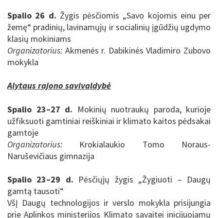
Spalio 26 d.
Žygis pėsčiomis „Savo kojomis einu per
žemę“ pradinių, lavinamųjų ir socialinių įgūdžių ugdymo
klasių mokiniams
Organizatorius:
Akmenės r. Dabikinės Vladimiro Zubovo
mokykla
Alytaus rajono savivaldybė
Spalio 23–27 d.
Mokinių nuotraukų paroda, kurioje
užfiksuoti gamtiniai reiškiniai ir klimato kaitos pėdsakai
gamtoje
Organizatorius:
Krokialaukio Tomo Noraus-
Naruševičiaus gimnazija
Spalio 23–29 d.
Pėsčiųjų žygis „Žygiuoti – Daugų
gamtą tausoti“
VšĮ Daugų technologijos ir verslo mokykla prisijungia
prie Aplinkos ministerijos Klimato savaitei inicijuojamų