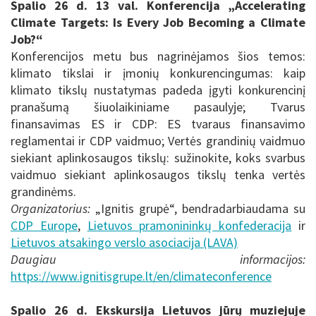
Spalio 26 d. 13 val. Konferencija „Accelerating
Climate Targets: Is Every Job Becoming a Climate
Job?“
Konferencijos metu bus nagrinėjamos šios temos:
klimato tikslai ir įmonių konkurencingumas: kaip
klimato tikslų nustatymas padeda įgyti konkurencinį
pranašumą šiuolaikiniame pasaulyje; Tvarus
finansavimas ES ir CDP: ES tvaraus finansavimo
reglamentai ir CDP vaidmuo; Vertės grandinių vaidmuo
siekiant aplinkosaugos tikslų: sužinokite, koks svarbus
vaidmuo siekiant aplinkosaugos tikslų tenka vertės
grandinėms.
Organizatorius:
„Ignitis grupė“, bendradarbiaudama su
CDP Europe
,
Lietuvos pramonininkų konfederacija
ir
Lietuvos atsakingo verslo asociacija (LAVA)
Daugiau informacijos:
https://www.ignitisgrupe.lt/en/climateconference
Spalio 26 d. Ekskursija Lietuvos jūrų muziejuje