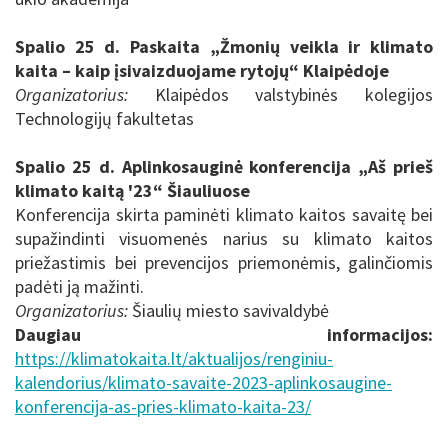
Spalio 25 d. Paskaita „Žmonių veikla ir klimato
kaita – kaip įsivaizduojame rytojų“ Klaipėdoje
Organizatorius:
Klaipėdos valstybinės kolegijos
Technologijų fakultetas
Spalio 25 d. Aplinkosauginė konferencija „Aš prieš
klimato kaitą '23“ Šiauliuose
Konferencija skirta paminėti klimato kaitos savaitę bei
supažindinti visuomenės narius su klimato kaitos
priežastimis bei prevencijos priemonėmis, galinčiomis
padėti ją mažinti.
Organizatorius:
Šiaulių miesto savivaldybė
Daugiau informacijos:
https://klimatokaita.lt/aktualijos/renginiu-
kalendorius/klimato-savaite-2023-aplinkosaugine-
konferencija-as-pries-klimato-kaita-23/