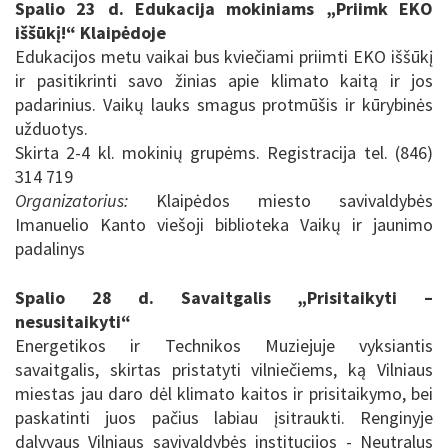
Spalio 23 d. Edukacija mokiniams „Priimk EKO
iššūkį!“ Klaipėdoje
Edukacijos metu vaikai bus kviečiami priimti EKO iššūkį
ir pasitikrinti savo žinias apie klimato kaitą ir jos
padarinius. Vaikų lauks smagus protmūšis ir kūrybinės
užduotys.
Skirta 2-4 kl. mokinių grupėms. Registracija tel. (846)
314 719
Organizatorius:
Klaipėdos miesto savivaldybės
Imanuelio Kanto viešoji biblioteka Vaikų ir jaunimo
padalinys
Spalio 28 d. Savaitgalis „Prisitaikyti –
nesusitaikyti“
Energetikos ir Technikos Muziejuje vyksiantis
savaitgalis, skirtas pristatyti vilniečiems, ką Vilniaus
miestas jau daro dėl klimato kaitos ir prisitaikymo, bei
paskatinti juos pačius labiau įsitraukti. Renginyje
dalyvaus Vilniaus savivaldybės institucijos - Neutralus