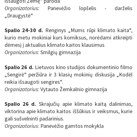
išsaugoti Žemę“ paroda
Organizatorius:
Panevėžio lopšelis - darželis
„Draugystė“
Spalio 24-30 d.
Renginys „Mums rūpi klimato kaita“,
kurio metu mokiniai kurs komiksus, norėdami atkreipti
dėmesį į aktualius klimato kaitos klausimus
Organizatorius
: Smilgių gimnazija
Spalio 26 d.
Lietuvos kino studijos dokumentinio filmo
„Sengirė“ peržiūra ir 3 klasių mokinių diskusija „Kodėl
reikia išsaugoti sengires“.
Organizatorius:
Vytauto Žemkalnio gimnazija
Spalio 26 d.
S
krajučių apie klimato kaitą dalinimas,
viktorina apie klimato kaitos iššūkius ir veiksmus, kurie
gali sušvelninti padarinius.
Organizatorius
: Panevėžio gamtos mokykla