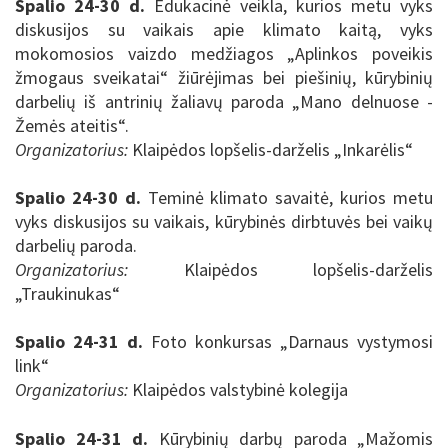
Spalio 24-30 d.
Edukacinė veikla, kurios metu vyks
diskusijos su vaikais apie klimato kaitą, vyks
mokomosios vaizdo medžiagos „Aplinkos poveikis
žmogaus sveikatai“ žiūrėjimas bei piešinių, kūrybinių
darbelių iš antrinių žaliavų paroda „Mano delnuose -
Žemės ateitis“.
Organizatorius:
Klaipėdos lopšelis-darželis „Inkarėlis“
Spalio 24-30 d.
Teminė klimato savaitė, kurios metu
vyks diskusijos su vaikais, kūrybinės dirbtuvės bei vaikų
darbelių paroda.
Organizatorius:
Klaipėdos lopšelis-darželis
„Traukinukas“
Spalio 24-31 d.
Foto konkursas „Darnaus vystymosi
link“
Organizatorius:
Klaipėdos valstybinė kolegija
Spalio 24-31 d.
K
ūrybinių darbų paroda „Mažomis