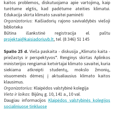
kaitos problemos, diskutuojama apie vartojimą, kaip
turėtume elgtis, kad padėtume ateities klimatui.
Edukacija skirta klimato savaitei paminėti
Organizatorius
: Kaišiadorių rajono savivaldybės viešoji
biblioteka
Būtina išankstinė registracija el. paštu
projektai@kaisiadoriuvb.lt
, tel. (8 346) 51 145
Spalio 25 d.
Vieša paskaita - diskusija „Klimato kaita -
priežastys ir perspektyvos“. Renginys skirtas Aplinkos
ministerijos rengiamai ketvirtajai klimato savaitei, kuria
siekiama atkreipti studentų, mokslo žmonių,
visuomenės dėmesį į aktualiausius klimato kaitos
klausimus.
Organizatorius
: Klaipėdos valstybinė kolegija
Vieta ir laikas
: Bijūnų g. 10, 141 a., 10 val.
Daugiau informacijos
Klaipėdos valstybinės kolegijos
socialiniuose tinkluose