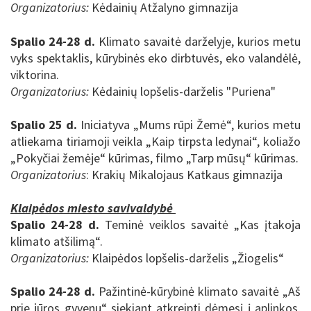
Organizatorius:
Kėdainių Atžalyno gimnazija
Spalio 24-28 d.
Klimato savaitė darželyje, kurios metu
vyks spektaklis, kūrybinės eko dirbtuvės, eko valandėlė,
viktorina.
Organizatorius:
Kėdainių lopšelis-darželis "Puriena"
Spalio 25 d.
Iniciatyva „Mums rūpi Žemė“, kurios metu
atliekama tiriamoji veikla „Kaip tirpsta ledynai“, koliažo
„Pokyčiai žemėje“ kūrimas, filmo „Tarp mūsų“ kūrimas.
Organizatorius
: Krakių Mikalojaus Katkaus gimnazija
Klaipėdos miesto savivaldybė
Spalio 24-28 d.
Teminė veiklos savaitė „Kas įtakoja
klimato atšilimą“.
Organizatorius:
Klaipėdos lopšelis-darželis „
Žiogelis
“
Spalio 24-28 d.
Pažintinė-kūrybinė klimato savaitė „Aš
prie jūros gyvenu“ siekiant atkreipti dėmesį į aplinkos,