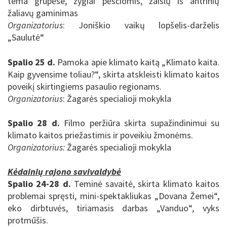
tema grupėse, žygiai pėsčiomis, žaislų iš antrinių
žaliavų gaminimas
Organizatorius
: Joniškio vaikų lopšelis-darželis
„Saulutė“
Spalio 25 d.
Pamoka apie klimato kaitą „Klimato kaita.
Kaip gyvensime toliau?“, skirta
atskleisti klimato kaitos
poveikį skirtingiems pasaulio regionams.
Organizatorius
: Žagarės specialioji mokykla
Spalio 28 d.
Filmo peržiūra skirta supažindinimui su
klimato kaitos priežastimis ir poveikiu žmonėms.
Organizatorius:
Žagarės specialioji mokykla
Kėdainių rajono savivaldybė
Spalio 24-28 d.
Teminė savaitė, skirta
klimato kaitos
problemai spręsti, mini-spektakliukas „Dovana Žemei“,
eko dirbtuvės, tiriamasis darbas „Vanduo“, vyks
protmūšis.