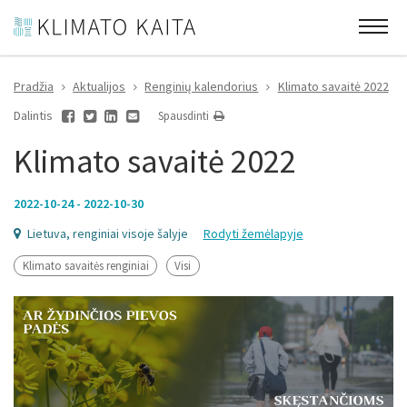
Pradžia
Aktualijos
Renginių kalendorius
Klimato savaitė 2022
Dalintis
Spausdinti
Klimato savaitė 2022
2022-10-24 - 2022-10-30
Lietuva, renginiai visoje šalyje
Rodyti žemėlapyje
Klimato savaitės renginiai
Visi