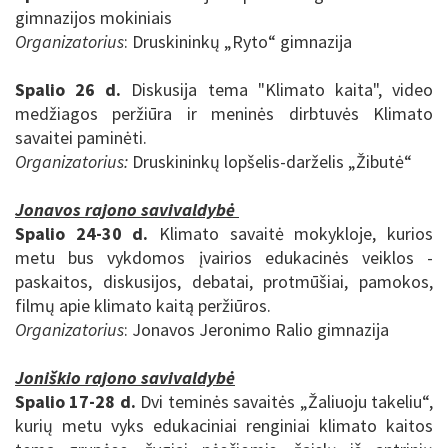
gimnazijos mokiniais
Organizatorius
:
Druskininkų „Ryto“ gimnazija
Spalio 26 d.
Diskusija tema "Klimato kaita", video
medžiagos peržiūra ir meninės dirbtuvės Klimato
savaitei paminėti.
Organizatorius:
Druskininkų lopšelis-darželis „Žibutė“
Jonavos rajono savivaldybė
Spalio 24-30 d.
Klimato savaitė mokykloje, kurios
metu
bus vykdomos įvairios edukacinės veiklos -
paskaitos, diskusijos, debatai, protmūšiai, pamokos,
filmų apie klimato kaitą peržiūros.
Organizatorius
: Jonavos Jeronimo Ralio gimnazija
Joniškio rajono savivaldybė
Spalio 17-28 d.
Dvi teminės savaitės „Žaliuoju takeliu“,
kurių metu vyks
edukaciniai renginiai klimato kaitos