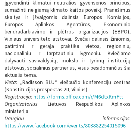
įgyvendinti klimatui neutralios gyvensenos principus,
sumažinti neigiamą klimato kaitos poveikį. Pranešimus
skaitys ir įžvalgomis dalinsis Europos Komisijos,
Europos Aplinkos Agentūros, Ekonominio
bendradarbiavimo ir plėtros organizacijos (EBPO),
Vilniaus universiteto atstovai. Svečiai dalinsis žiniomis,
patirtimi ir gerąja praktika vietos, regioniniu,
nacionaliniu ir tarptautiniu lygmeniu. Kviečiame
dalyvauti savivaldybių, mokslo ir tyrimų institucijų
atstovus, socialinius partnerius, visus besidominčius šia
aktualia tema.
Vieta
: „Radisson BLU“ viešbučio konferencijų centras
(Konstitucijos prospektas 20, Vilnius)
Registracija
:
https://forms.office.com/r/M6dtxKmFtt
Organizatorius
: Lietuvos Respublikos Aplinkos
ministerija
Daugiau informacijos
:
https://www.facebook.com/events/803882254015096