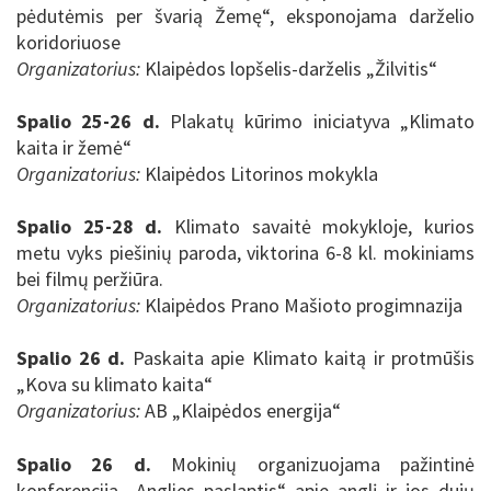
pėdutėmis per švarią Žemę“, eksponojama darželio
koridoriuose
Organizatorius:
Klaipėdos lopšelis-darželis „Žilvitis“
Spalio 25-26 d.
Plakatų kūrimo iniciatyva „Klimato
kaita ir žemė“
Organizatorius:
Klaipėdos Litorinos mokykla
Spalio 25-28 d.
Klimato savaitė mokykloje, kurios
metu vyks piešinių paroda, viktorina 6-8 kl. mokiniams
bei filmų peržiūra.
Organizatorius:
Klaipėdos Prano Mašioto progimnazija
Spalio 26 d.
Paskaita apie Klimato kaitą ir protmūšis
„Kova su klimato kaita“
Organizatorius:
AB „Klaipėdos energija“
Spalio 26 d.
Mokinių organizuojama pažintinė
konferencija „Anglies paslaptis“ apie anglį ir jos dujų