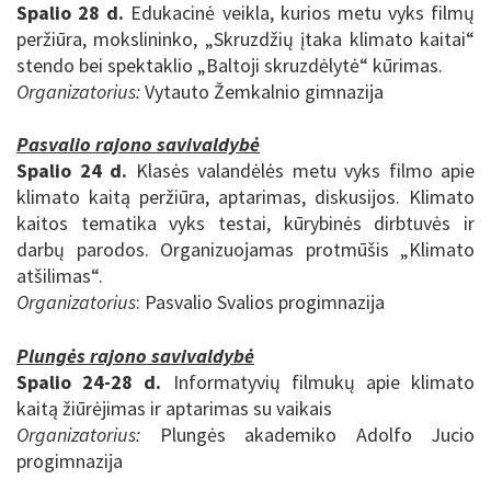
Spalio 28 d.
Edukacinė veikla, kurios metu vyks filmų
peržiūra,
mokslininko, „Skruzdžių įtaka klimato kaitai“
stendo bei spektaklio „Baltoji skruzd
ė
lytė“ kūrimas.
Organizatorius:
Vytauto Žemkalnio gimnazija
Pasvalio rajono savivaldybė
Spalio 24 d.
Klasės valandėlės metu vyks filmo apie
klimato kaitą peržiūra, aptarimas, diskusijos. Klimato
kaitos tematika vyks testai, kūrybinės dirbtuvės ir
darbų parodos. Organizuojamas protmūšis „Klimato
atšilimas“.
Organizatorius
: Pasvalio Svalios progimnazija
Plungės rajono savivaldybė
Spalio 24-28 d.
Informatyvių filmukų apie klimato
kaitą žiūrėjimas ir aptarimas su vaikais
Organizatorius:
Plungės akademiko Adolfo Jucio
progimnazija