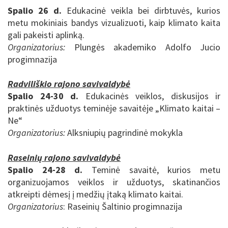
Spalio 26 d.
Edukacinė veikla bei dirbtuvės, kurios
metu mokiniais bandys vizualizuoti, kaip klimato kaita
gali pakeisti aplinką.
Organizatorius:
Plungės akademiko Adolfo Jucio
progimnazija
Radviliškio rajono savivaldybė
Spalio 24-30 d.
Edukacinės veiklos, diskusijos ir
praktinės užduotys teminėje savaitėje „
Klimato kaitai –
Ne“
Organizatorius:
Alksniupių pagrindinė mokykla
Raseinių rajono savivaldybė
Spalio 24-28 d.
Teminė savaitė, kurios metu
o
rganizuojamos veiklos ir užduotys, skatinančios
atkreipti dėmesį į medžių įtaką klimato kaitai.
Organizatorius
: Raseinių Šaltinio progimnazija