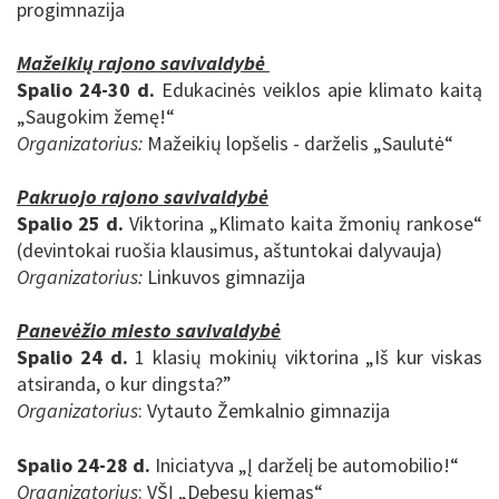
progimnazija
Mažeikių rajono savivaldybė
Spalio 24-30 d.
Edukacinės veiklos apie klimato kaitą
„Saugokim žemę!“
Organizatorius:
Mažeikių lopšelis - darželis „Saulutė“
Pakruojo rajono savivaldybė
Spalio 25 d.
Viktorina „Klimato kaita žmonių rankose“
(devintokai ruošia klausimus, aštuntokai dalyvauja)
Organizatorius:
Linkuvos gimnazija
Panevėžio miesto savivaldybė
Spalio 24 d.
1 klasių mokinių viktorina „Iš kur viskas
atsiranda, o kur dingsta?”
Organizatorius
: Vytauto Žemkalnio gimnazija
Spalio 24-28 d.
Iniciatyva „
Į darželį be automobilio!“
Organizatorius
: VŠĮ „Debesų kiemas“