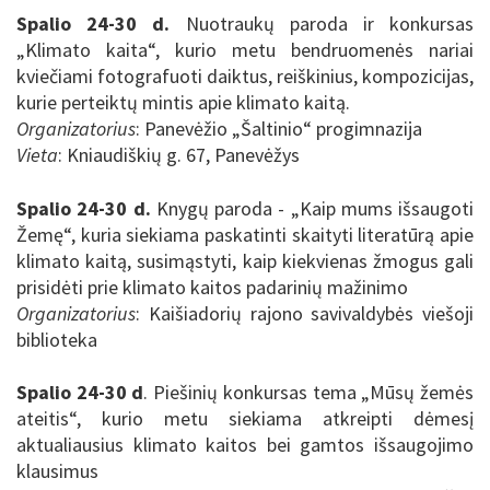
Spalio 24-30 d
.
Nuotraukų paroda ir konkursas
„Klimato kaita“, kurio metu bendruomenės nariai
kviečiami fotografuoti daiktus, reiškinius, kompozicijas,
kurie perteiktų mintis apie klimato kaitą.
Organizatorius
: Panevėžio „Šaltinio“ progimnazija
Vieta
:
Kniaudiškių g. 67, Panevėžys
Spalio 24-30 d.
K
nygų paroda - „Kaip mums išsaugoti
Žemę“, kuria siekiama paskatinti skaityti literatūrą apie
klimato kaitą, susimąstyti, kaip kiekvienas žmogus gali
prisidėti prie klimato kaitos padarinių mažinimo
Organizatorius
: Kaišiadorių rajono savivaldybės viešoji
biblioteka
Spalio 24-30 d
.
Piešinių konkursas tema „Mūsų žemės
ateitis“, kurio metu siekiama atkreipti dėmesį
aktualiausius klimato kaitos bei gamtos išsaugojimo
klausimus