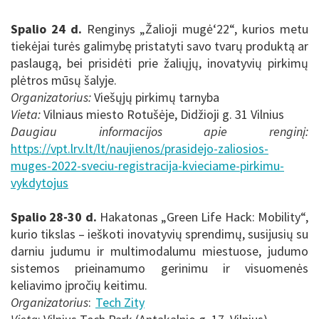
Spalio 24 d.
Renginys
„
Žalioji mugė‘22“
, kurios metu
tiekėjai turės galimybę pristatyti savo
tvarų produktą ar
paslaugą, bei prisidėti prie žaliųjų, inovatyvių pirkimų
plėtros mūsų šalyje.
Organizatorius:
Viešųjų pirkimų tarnyba
Vieta:
Vilniaus miesto Rotušėje, Didžioji g. 31 Vilnius
Daugiau informacijos apie renginį:
https://vpt.lrv.lt/lt/naujienos/prasidejo-zaliosios-
muges-2022-sveciu-registracija-kvieciame-pirkimu-
vykdytojus
Spalio 28-30 d.
Hakatonas „Green Life Hack: Mobility“,
kurio tikslas – ieškoti inovatyvių sprendimų, susijusių su
darniu judumu ir multimodalumu miestuose, judumo
sistemos prieinamumo gerinimu ir visuomenės
keliavimo įpročių keitimu.
Organizatorius
:
Tech Zity