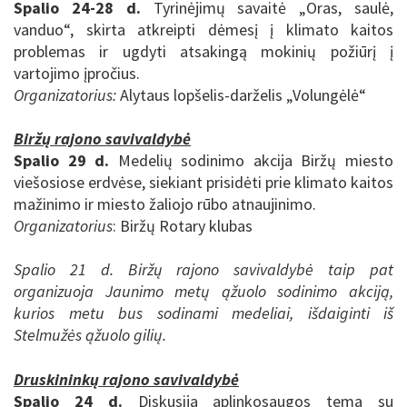
Spalio 24-28 d.
Tyrinėjimų savaitė „Oras, saulė,
vanduo“, skirta atkreipti dėmesį į klimato kaitos
problemas ir ugdyti atsakingą mokinių požiūrį į
vartojimo įpročius.
Organizatorius:
Alytaus lopšelis-darželis „Volungėlė“
Biržų rajono savivaldybė
Spalio 29 d.
Medelių sodinimo akcija Biržų miesto
viešosiose erdvėse, siekiant
prisidėti prie klimato kaitos
mažinimo ir miesto žaliojo rūbo atnaujinimo.
Organizatorius
: Biržų Rotary klubas
Spalio 21 d. Biržų rajono savivaldybė taip pat
organizuoja Jaunimo metų ąžuolo sodinimo akciją,
kurios metu bus sodinami medeliai, išdaiginti iš
Stelmužės ąžuolo gilių.
Druskininkų rajono savivaldybė
Spalio 24 d.
Diskusija aplinkosaugos tema su