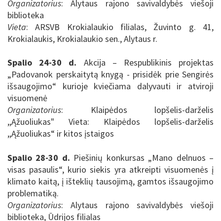
Organizatorius
: Alytaus rajono savivaldybės viešoji
biblioteka
Vieta
: ARSVB Krokialaukio filialas, Žuvinto g. 41,
Krokialaukis, Krokialaukio sen., Alytaus r.
Spalio 24-30 d.
Akcija – Respublikinis projektas
„Padovanok perskaitytą knygą - prisidėk prie Sengirės
išsaugojimo“ kurioje kviečiama dalyvauti ir atviroji
visuomenė
Organizatorius
: Klaipėdos lopšelis-darželis
,,Ąžuoliukas"
Vieta: Klaipėdos lopšelis-darželis
,,Ąžuoliukas“ ir kitos įstaigos
Spalio 28-30 d.
Piešinių konkursas „Mano delnuos –
visas pasaulis“, kurio siekis yra atkreipti visuomenės į
klimato kaitą, į išteklių tausojimą, gamtos išsaugojimo
problematiką.
Organizatorius
: Alytaus rajono savivaldybės viešoji
biblioteka, Ūdrijos filialas