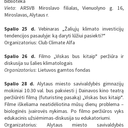
biblioteka
Vieta
:
ARSVB Miroslavo filialas, Vienuolyno g. 16,
Miroslavas, Alytaus r.
Spalio 25 d.
Vebinaras „
Žaliųjų klimato investicijų
tendencijos pasaulyje: ką daryti lūžiui pasiekti?“
Organizatorius: Club Climate Alfa
Spalio 26 d.
Filmo „Viskas bus kitaip“ peržiūra ir
diskusija su šalies klimatologais
Organizatorius
: Lietuvos gamtos fondas
Spalio 28 d.
Alytaus miesto savivaldybės gimnazijų
mokiniai 10.30 val. bus pakviesti į Dainavos kino teatrą
peržiūrėti filmą (futuristinę pasaką) „Viskas bus kitaip“.
Filme iškeliama neatidėliotina mūsų dienų problema –
biologinės įvairovės nykimas. Po filmo peržiūros vyks
edukacinis užsiėmimas-diskusija su edukatoriumi.
Organizatorius: Alytaus miesto savivaldybės