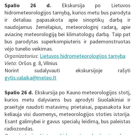
Spalio 26 d.
Ekskursija po Lietuvos
hidrometeorologijos tarnybą, kurios metu
bus parodyta
ir detaliau papasakota apie sinoptikų darbą ir
naudojamus žemėlapius, meteorologinį radarą, apie
aviacinę meteorologiją bei klimatologų darbą. Taip pat
bus parodytas superkompiuteris ir pademonstruotas
vėjo tunelio veikimas.
Organizatorius
:
Lietuvos hidrometeorologijos tarnyba
Vieta
:
Oršos g. 8, Vilnius
Norint sudalyvauti ekskursijoje rašyti
gytis.valaika
@meteo.lt
Spalio 26 d.
Ekskursija po Kauno
meteorologijos stotį,
kurios metu dalyviams bus aprodyti šiuolaikiniai ir
praeityje naudoti matavimų prietaisai, papasakota kur
keliauja visi duomenys, meteorologijos stoties istorija.
Esant galimybei ir gavus specialų leidimą, bus paleistas
radiozondas.