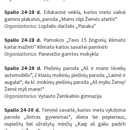
Spalio 24-28 d.
Edukacinė veikla, kurios metu vaikai
gamins plakatus, paroda „Mums rūpi Žemės ateitis“
Organizatorius:
Lopšelis-darželis „Pasaka"
Spalio 24-28 d.
Pamokos „Tavo 15 žingsnių klimato
kaitai mažinti" Klimato kaitos savaitei paminėti
Organizatorius
: Panevėžio gamtos mokykla
Spalio 24-28 d.
Piešinių paroda „Aš ir mano tėvelių
automobilis”, 2 klasių mokinių piešinių paroda „Laimė ir
augalai“, 4a kl. mokinių piešinių paroda „Aš myliu Žemę!
Žemė myli mane!“
Organizatorius
: Vytauto Žemkalnio gimnazija
Spalio 24-30 d.
Teminė savaitė, kurios metu vykdoma
paroda „Antras gyvenimas“, diena be popieriaus,
nupieštų bei užrašytų minčių „Kaip aš galiu padėti