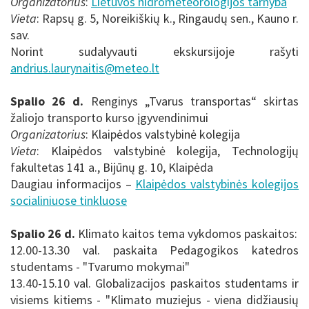
Organizatorius
:
Lietuvos hidrometeorologijos tarnyba
Vieta
:
Rapsų g. 5, Noreikiškių k., Ringaudų sen., Kauno r.
sav.
Norint sudalyvauti ekskursijoje rašyti
andrius.laurynaitis@meteo.lt
Spalio 26 d.
Renginys „Tvarus transportas“ skirtas
žaliojo transporto kurso įgyvendinimui
Organizatorius
:
Klaipėdos valstybinė kolegija
Vieta
: Klaipėdos valstybinė kolegija, Technologijų
fakultetas 141 a., Bijūnų g. 10, Klaipėda
Daugiau informacijos –
Klaipėdos valstybinės kolegijos
socialiniuose tinkluose
Spalio 26 d.
Klimato kaitos tema vykdomos paskaitos:
12.00-13.30 val. paskaita Pedagogikos katedros
studentams - "Tvarumo mokymai"
13.40-15.10 val. Globalizacijos paskaitos studentams ir
visiems kitiems -
"Klimato muziejus - viena didžiausių