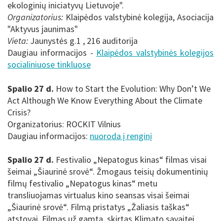
ekologinių iniciatyvų Lietuvoje".
Organizatorius:
Klaipėdos valstybinė kolegija, Asociacija
"Aktyvus jaunimas"
Vieta:
Jaunystės g.1 , 216 auditorija
Daugiau informacijos -
Klaipėdos valstybinės kolegijos
socialiniuose tinkluose
Spalio 27 d.
How to Start the Evolution: Why Don’t We
Act Although We Know Everything About the Climate
Crisis?
Organizatorius: ROCKIT Vilnius
Daugiau informacijos:
nuoroda į renginį
Spalio 27 d.
Festivalio „Nepatogus kinas“ filmas visai
šeimai „Šiaurinė srovė“.
Žmogaus teisių dokumentinių
filmų festivalio „Nepatogus kinas“ metu
transliuojamas virtualus kino seansas visai šeimai
„Šiaurinė srovė“. Filmą pristatys „Žaliasis taškas“
atstovai. Filmas už gamtą, skirtas Klimato savaitei