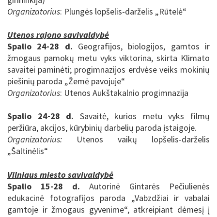
Organizatorius
: Plungės lopšelis-darželis „Rūtelė“
Utenos rajono savivaldybė
Spalio 24-28 d.
Geografijos, biologijos, gamtos ir
žmogaus
pamokų metu vyks viktorina, skirta Klimato
savaitei paminėti; progimnazijos erdvėse veiks mokinių
piešinių paroda „
Žemė pavojuje
“
Organizatorius
: Utenos Aukštakalnio progimnazija
Spalio 24-28 d.
Savaitė, kurios metu vyks filmų
peržiūra, akcijos, kūrybinių darbelių paroda įstaigoje.
Organizatorius:
Utenos vaikų lopšelis-darželis
„
Šaltinėlis
“
Vilniaus miesto savivaldybė
Spalio 15-28 d.
Autorinė Gintarės Pečiulienės
edukacinė fotografijos paroda „Vabzdžiai ir vabalai
gamtoje ir žmogaus gyvenime“, atkreipiant dėmesį į