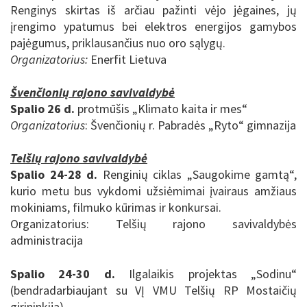
Renginys skirtas iš arčiau pažinti vėjo jėgaines, jų
įrengimo ypatumus bei elektros energijos gamybos
pajėgumus, priklausančius nuo oro sąlygų.
Organizatorius:
Enerfit Lietuva
Švenčionių rajono savivaldybė
Spalio 26 d.
protmūšis „Klimato kaita ir mes“
Organizatorius
: Švenčionių r. Pabradės „Ryto“ gimnazija
Telšių rajono savivaldybė
Spalio 24-28 d.
Renginių ciklas „Saugokime gamtą“,
kurio metu bus vykdomi užsiėmimai įvairaus amžiaus
mokiniams, filmuko kūrimas ir konkursai.
Organizatorius:
Telšių rajono savivaldybės
administracija
Spalio 24-30 d.
Ilgalaikis projektas „Sodinu“
(bendradarbiaujant su VĮ VMU Telšių RP Mostaičių
girininkija)