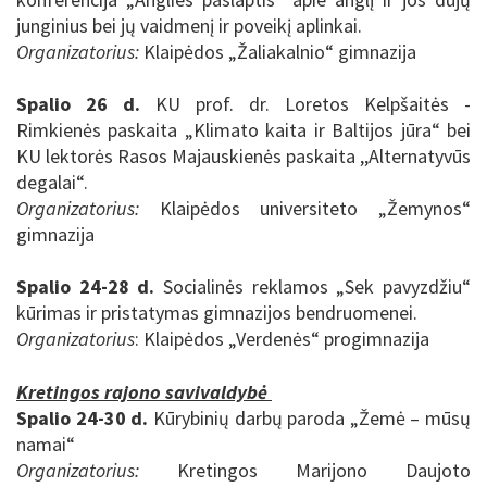
junginius bei jų vaidmenį ir poveikį aplinkai.
Organizatorius:
Klaipėdos „
Žaliakalnio
“ gimnazija
Spalio 26 d.
KU prof. dr. Loretos Kelpšaitės -
Rimkienės paskaita „Klimato kaita ir Baltijos jūra“ bei
KU lektorės Rasos Majauskienės paskaita ,,Alternatyvūs
degalai“.
Organizatorius:
Klaipėdos universiteto „
Žemynos
“
gimnazija
Spalio 24-28 d.
Socialinės reklamos „Sek pavyzdžiu“
kūrimas ir pristatymas gimnazijos bendruomenei.
Organizatorius
: Klaipėdos „Verdenės“ progimnazija
Kretingos rajono savivaldybė
Spalio 24-30 d.
Kūrybinių darbų paroda „
Žemė – mūsų
namai
“
Organizatorius:
Kretingos Marijono Daujoto