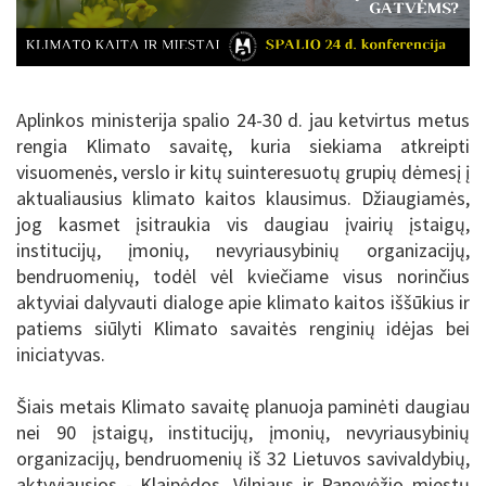
Aplinkos ministerija spalio 24-30 d. jau ketvirtus metus
rengia Klimato savaitę, kuria siekiama atkreipti
visuomenės, verslo ir kitų suinteresuotų grupių dėmesį į
aktualiausius klimato kaitos klausimus. Džiaugiamės,
jog kasmet
įsitraukia vis daugiau įvairių įstaigų,
institucijų, įmonių, nevyriausybinių organizacijų,
bendruomenių
, todėl vėl kviečiame visus norinčius
aktyviai dalyvauti dialoge apie klimato kaitos iššūkius ir
patiems siūlyti Klimato savaitės renginių idėjas bei
iniciatyvas.
Šiais metais Klimato savaitę planuoja paminėti daugiau
nei 90 įstaigų, institucijų, įmonių, nevyriausybinių
organizacijų, bendruomenių iš 32 Lietuvos savivaldybių,
aktyviausios - Klaipėdos, Vilniaus ir Panevėžio miestų