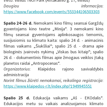
Vieta
: Vilnius Tech Park (Antakalnio g. 17, Vilnius)
Daugiau informacijos
:
https://www.facebook.com/events/553344106503303
Spalio 24-26 d.
Nemokami kino filmų seansai Gargždų
gyventojams kino teatre „Minija“. 3 nemokami kino
filmų seansai gyventojams aplinkosaugos temomis,
susijusiomis su klimato kaita: spalio 24 d. - animacinis
filmas vaikams „Šiukšliai“; spalio 25 d. - drama apie
biologinės įvairovės nykimą „Viskas bus kitaip“; spalio
26 d. - dokumentinis filmas apie žmogaus veiklos įtaką
planetos raidai „Antropocenas“.
Organizatorius
: Klaipėdos rajono savivaldybės
administracija
Norint filmus žiūrėti nemokamai, reikalinga registracija
:
https://www.klaipedos-r.lt/index.php?1949945551
Spalio 25 d.
Edukacija vaikams „Aš - EKOdalis“.
Edukacijos metu su vaikais analizuojamos klimato