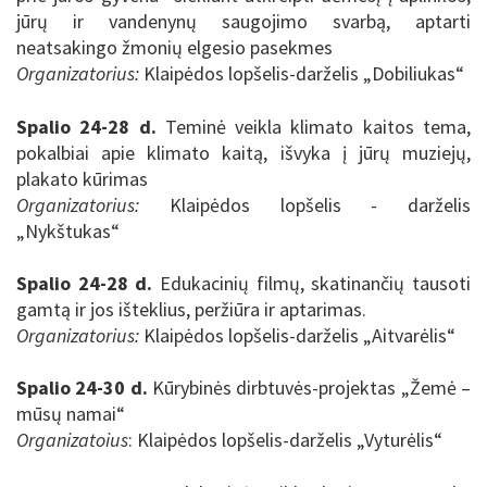
jūrų ir vandenynų saugojimo svarbą, aptarti
neatsakingo žmonių elgesio pasekmes
Organizatorius:
Klaipėdos lopšelis-darželis „Dobiliukas“
Spalio 24-28 d.
Teminė veikla klimato kaitos tema,
pokalbiai apie klimato kaitą, išvyka į jūrų muziejų,
plakato kūrimas
Organizatorius:
Klaipėdos lopšelis - darželis
„Nykštukas“
Spalio 24-28 d.
Edukacinių filmų, skatinančių tausoti
gamtą ir jos išteklius, peržiūra ir aptarimas.
Organizatorius:
Klaipėdos lopšelis-darželis „Aitvarėlis“
Spalio 24-30 d.
Kūrybinės dirbtuvės-projektas „
Žemė –
mūsų namai
“
Organizatoius
: Klaipėdos lopšelis-darželis „Vyturėlis“