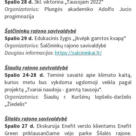
Spalio 28 d.
3kl. viktorina „Tausojam 2022“
Organizatorius:
Plungės akademiko Adolfo Jucio
progimnazija
Šalčininkų rajono savivaldybė
Spalio 29 d.
Edukacinis žygis „Įkvėpk gamtos kvapą“
Organizatorius
: Šalčininkų rajono savivaldybė
Daugiau informacijos
:
https://salcininkai.lt/
Šiaulių rajono savivaldybė
Spalio 24-28 d.
Teminė savaitė apie klimato kaitą,
kurios metu bus vykdoma ugdomoji veikla pagal
projektą
„Tvariai naudoju - gamtą tausoju“.
Organizatorius
: Šiaulių r. Kuršėnų lopšelis-darželis
„Žiedelis“
Šilalės rajono savivaldybė
Spalio 27 d.
Ekskursija Enefit verslo klientams Enefit
Green priklausančiame vėjo parke Šilalės rajone.