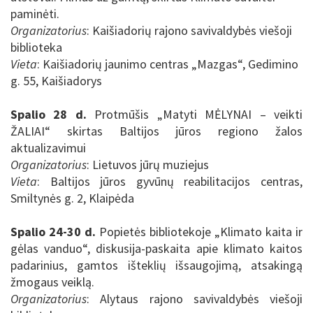
paminėti.
Organizatorius
: Kaišiadorių rajono savivaldybės viešoji
biblioteka
Vieta
: Kaišiadorių jaunimo centras „Mazgas“, Gedimino
g. 55, Kaišiadorys
Spalio 28 d.
Protmūšis „Matyti MĖLYNAI – veikti
ŽALIAI“ skirtas Baltijos jūros regiono žalos
aktualizavimui
Organizatorius
: Lietuvos jūrų muziejus
Vieta
:
Baltijos jūros gyvūnų reabilitacijos centras,
Smiltynės g. 2, Klaipėda
Spalio 24-30 d.
Popietės bibliotekoje „Klimato kaita ir
gėlas vanduo“, diskusija-paskaita apie klimato kaitos
padarinius, gamtos išteklių išsaugojimą, atsakingą
žmogaus veiklą.
Organizatorius
:
Alytaus rajono savivaldybės viešoji