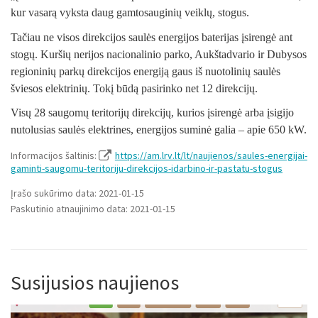
kur vasarą vyksta daug gamtosauginių veiklų, stogus.
Tačiau ne visos direkcijos saulės energijos baterijas įsirengė ant
stogų. Kuršių nerijos nacionalinio parko, Aukštadvario ir Dubysos
regioninių parkų direkcijos energiją gaus iš nuotolinių saulės
šviesos elektrinių. Tokį būdą pasirinko net 12 direkcijų.
Visų 28 saugomų teritorijų direkcijų, kurios įsirengė arba įsigijo
nutolusias saulės elektrines, energijos suminė galia – apie 650 kW.
Informacijos šaltinis:
https://am.lrv.lt/lt/naujienos/saules-energijai-
gaminti-saugomu-teritoriju-direkcijos-idarbino-ir-pastatu-stogus
Įrašo sukūrimo data: 2021-01-15
Paskutinio atnaujinimo data: 2021-01-15
Susijusios naujienos