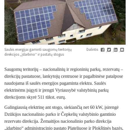
Saulės energijai gaminti saugomų teritorijų
Dalintis
direkcijos „įdarbino“ ir pastatų stogus
Saugomų teritorijų – nacionalinių ir regioninių parkų, rezervatų –
direkcijų pastatuose, lankytojų centruose ir pagalbinėse patalpose
naudojama iš saulės energijos pagaminta elektra. Saulės
elektrinėms įsigyti ir įrengti Vyriausybė valstybinių parkų
direkcijoms skyrė 511 tūkst. eurų.
Galingiausią elektrinę ant stogo, siekiančią net 60 kW, įsirengė
Dzūkijos nacionalinio parko ir Čepkelių valstybinio gamtinio
rezervato direkcija. Žemaitijos nacionalinio parko direkcija
„įdarbino“ administracinio pastato Plateliuose ir Plokštinės bazės,