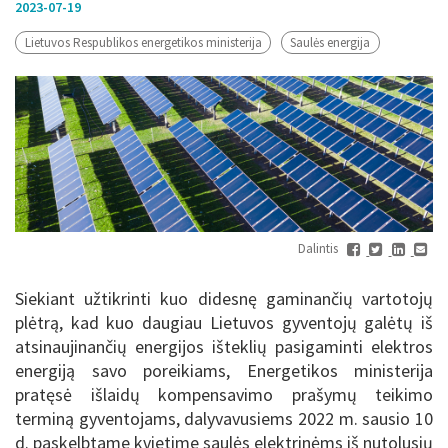
2023-07-19
Lietuvos Respublikos energetikos ministerija
Saulės energija
Dalintis
Siekiant užtikrinti kuo didesnę gaminančių vartotojų
plėtrą, kad kuo daugiau Lietuvos gyventojų galėtų iš
atsinaujinančių energijos išteklių pasigaminti elektros
energiją savo poreikiams, Energetikos ministerija
pratęsė išlaidų kompensavimo prašymų teikimo
terminą gyventojams, dalyvavusiems 2022 m. sausio 10
d. paskelbtame kvietime saulės elektrinėms iš nutolusių