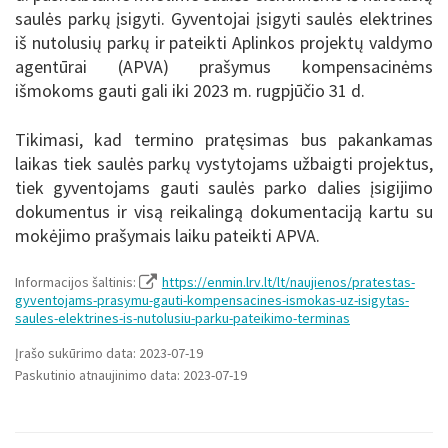
saulės parkų įsigyti. Gyventojai įsigyti saulės elektrines
iš nutolusių parkų ir pateikti Aplinkos projektų valdymo
agentūrai (APVA) prašymus kompensacinėms
išmokoms gauti gali iki 2023 m. rugpjūčio 31 d.
Tikimasi, kad termino pratęsimas bus pakankamas
laikas tiek saulės parkų vystytojams užbaigti projektus,
tiek gyventojams gauti saulės parko dalies įsigijimo
dokumentus ir visą reikalingą dokumentaciją kartu su
mokėjimo prašymais laiku pateikti APVA.
Informacijos šaltinis:
https://enmin.lrv.lt/lt/naujienos/pratestas-
gyventojams-prasymu-gauti-kompensacines-ismokas-uz-isigytas-
saules-elektrines-is-nutolusiu-parku-pateikimo-terminas
Įrašo sukūrimo data: 2023-07-19
Paskutinio atnaujinimo data: 2023-07-19