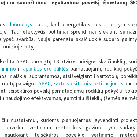
artojimo sumažinimo reguliavimo poveikį išmetamų Š
itos
duomenys
rodo, kad energetikos sektorius yra vie
je. Tad efektyvūs politiniai sprendimai siekiant sumaži
e ypač svarbūs. Nauja parengta skaičiuoklė sudaro galim
ui šioje srityje.
kelbta ABAC parengtų 18 atviros prieigos skaičiuoklių, kur
lninimo
ir
aplinkos oro būklės
pamatuojamų rodiklių pokyč
os ir aiškiai suprantamos, atsižvelgiant į vartotojų poreiki
šių metų pabaigos
ABAC, kartu su kitomis institucijomis
numa
ertinti teisėkūros poveikį pamatuojamų rodiklių pokyčiui toki
klių naudojimo efektyvumas, gamtinių išteklių (žemės gelmės
ičių nustatymui, kurioms planuojamas įgyvendinti projek
ą poveikio vertinimo metodikos gavimui yra sudaryt
 naudojant teisėkūros poveikio vertinimo metodi