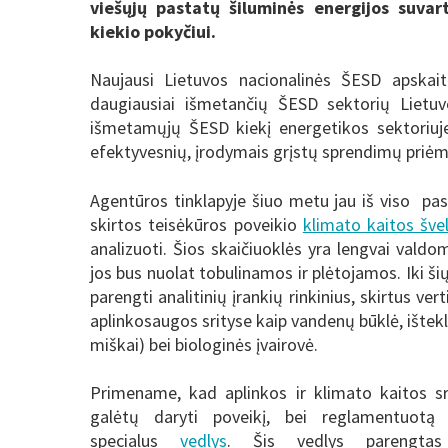
viešųjų pastatų šiluminės energijos suv
kiekio pokyčiui.
Naujausi Lietuvos nacionalinės ŠESD apska
daugiausiai išmetančių ŠESD sektorių Lietuvo
išmetamųjų ŠESD kiekį energetikos sektoriuj
efektyvesnių, įrodymais grįstų sprendimų priėmim
Agentūros tinklapyje šiuo metu jau iš viso pas
skirtos teisėkūros poveikio
klimato kaitos šve
analizuoti. Šios skaičiuoklės yra lengvai valdom
jos bus nuolat tobulinamos ir plėtojamos. Iki 
parengti analitinių įrankių rinkinius, skirtus v
aplinkosaugos srityse kaip vandenų būklė, ište
miškai) bei biologinės įvairovė.
Primename, kad aplinkos ir klimato kaitos sr
galėtų daryti poveikį, bei reglamentuot
specialus
vedlys
. Šis vedlys parengtas