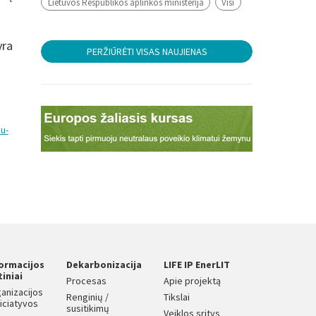
Lietuvos Respublikos aplinkos ministerija
Visi
yra
PERŽIŪRĖTI VISAS NAUJIENAS
u-
formacijos
Dekarbonizacija
LIFE IP EnerLIT
tiniai
Procesas
Apie projektą
anizacijos
Renginių /
Tikslai
iniciatyvos
susitikimų
Veiklos sritys