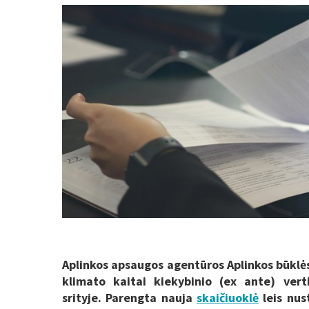
Aplinkos apsaugos agentūros Aplinkos būklės 
klimato kaitai kiekybinio (ex ante) vert
srityje. Parengta nauja
skaičiuoklė
leis nus