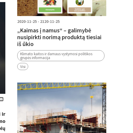
2020-11-25 - 2120-11-25
„Kaimas į namus“ – galimybė
nusipirkti norimą produktą tiesiai
iš ūkio
Klimato kaitos ir darnaus vystymosi politikos
grupės informacija
Visi
 ir
imo
bių