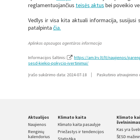
reglamentuojančius
teisės aktus
bei poveikio ve
Vedlys ir visa kita aktuali informacija, susijusi
patalpinta
čia.
Aplinkos apsaugos agentūros informacija
Informacijos šaltinis:
https://am.lrv.lt/lt/naujienos/par
sesd-kiekio-pokycio-ivertinimui/
Įrašo sukūrimo data: 2024-07-18
Paskutinio atnaujinimo 
Aktualijos
Klimato kaita
Klimato ka
švelninima
Naujienos
Klimato kaita pasaulyje
Kas yra švel
Renginių
Priežastys ir tendencijos
kalendorius
ŠESD mažini
Statistika