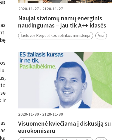
ESD
2020-11-27 - 2120-11-27
Naujai statomų namų energinis
naudingumas – jau tik A++ klasės
nas
nti
Lietuvos Respublikos aplinkos ministerija
Visi
ybę
ios
iui
us,
to
ose
 ir
2020-11-30 - 2120-11-30
tas
Visuomenė kviečiama į diskusiją su
as
eurokomisaru
ką