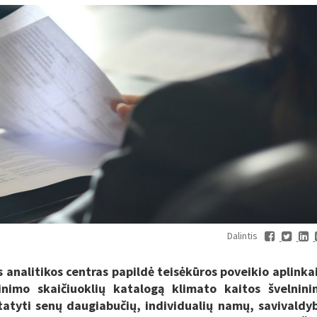
Dalintis
analitikos centras papildė teisėkūros poveikio aplinkai
inimo skaičiuoklių katalogą klimato kaitos švelnin
tatyti senų daugiabučių, individualių namų, savivaldy