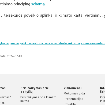
rtinimo principinę
schemą
.
 su teisėkūros poveikio aplinkai ir klimato kaitai vertinimu, 
engta-nauja-energetikos-sektoriaus-skaiciuokle-teisekuros-poveikio-ismetam
data: 2024-07-18
itos
Prisitaikymas prie
Visuomenei
In
s
pokyčių
šal
Mokomieji gidai
ninimas?
Prisitaikymas prie klimato
Org
Prezentacijos
kaitos
ir 
mas
Projektai