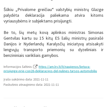
Šūkiu „Privalome greičiau“ valstybių ministrų Glazge
palydėta deklaracija paliekama atvira kitoms
vyriausybėms ir subjektams prisijungti.
Be to, šių metų kovą aplinkos ministras Simonas
Gentvilas kartu su 15 kitų ES šalių ministrų pasirašė
Danijos ir Nyderlandų Karalysčių iniciatyvą atsisakyti
lengvųjų transporto priemonių su dyzeliniais ir
benzininiais varikliais gamybos.
Informacijos šaltinis:
https://am.lrv.lt/lt/naujienos/lietuva-
prisijunge-prie-cop26-deklaracijos-del-nulines-tarsos-automobiliu
Įrašo sukūrimo data: 2021-11-11
Paskutinio atnaujinimo data: 2021-11-11