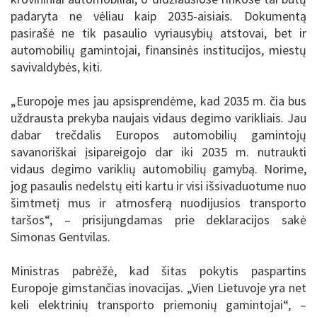
padaryta ne vėliau kaip 2035-aisiais. Dokumentą
pasirašė ne tik pasaulio vyriausybių atstovai, bet ir
automobilių gamintojai, finansinės institucijos, miestų
savivaldybės, kiti.
„Europoje mes jau apsisprendėme, kad 2035 m. čia bus
uždrausta prekyba naujais vidaus degimo varikliais. Jau
dabar trečdalis Europos automobilių gamintojų
savanoriškai įsipareigojo dar iki 2035 m. nutraukti
vidaus degimo variklių automobilių gamybą. Norime,
jog pasaulis nedelstų eiti kartu ir visi išsivaduotume nuo
šimtmetį mus ir atmosferą nuodijusios transporto
taršos“, – prisijungdamas prie deklaracijos sakė
Simonas Gentvilas.
Ministras pabrėžė, kad šitas pokytis paspartins
Europoje gimstančias inovacijas. „Vien Lietuvoje yra net
keli elektrinių transporto priemonių gamintojai“, –