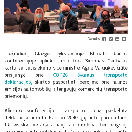
Dalintis
Trečiadienį Glazge vykstančioje Klimato kaitos
konferencijoje aplinkos ministras Simonas Gentvilas
kartu su susisiekimo viceministre Agne Vaiciukevičiūte
prisijungė prie
COP26 švaraus transporto
deklaracijos,
skirtos paspartinti perėjimą prie nulinės
emisijos automobilių ir lengvųjų komercinių transporto
priemonių.
Klimato konferencijos transporto dieną paskelbta
deklaracija nurodo, kad po 2040-ųjų būtų parduodami
tik visiškai netaršūs nauji automobiliai bei lengvieji
krovininiai automobiliai, o didžiausiose rinkose tai būtų