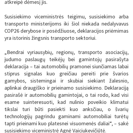
atkreipė dėmesį jis.
Susisiekimo viceministrės teigimu, susisiekimo arba
transporto ministerijoms iki šiol niekada nedalyvavus
COP26 derybose ir posėdžiuose, deklaracijos priėmimas
yra istorinis žingsnis transporto sektoriui.
„Bendrai vyriausybių, regionų, transporto asociacijų,
judumo paslaugų teikėjų bei gamintojų pasirašyta
deklaracija – tai automobilių pramonei siunčiamas labai
stiprus signalas kuo greičiau pereiti prie švarios
gamybos, sistemingai ir skubiai siekiant žalesnio,
aplinkai draugiško ir prieinamo susisiekimo. Deklaraciją
pasirašė ir automobilių gamintojai, o tai rodo, kad visi
esame suinteresuoti, kad nulinio poveikio klimatui
tikslai turi būti pasiekti kuo anksčiau, o švarių
technologijų pagrindu gaminami automobiliai turėtų
tapti prieinami kuo platesnei visuomenės daliai“, – sakė
susisiekimo viceministrė Agnė Vaiciukevičiūtė.