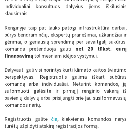
individualiai konsultuos dalyvius jiems iškilusiais
klausimais.
Renginyje taip pat lauks patogi infrastruktūra darbui,
būrys bendraminčių, ekspertų pranešimai, užkandžiai ir
gėrimai, o geriausią sprendimą per savaitgalį sukūrusi
komanda pretenduoja gauti
net 20 tūkst. eurų
finansavimą
tolimesniam idėjos vystymui.
Dalyvauti gali visi norintys kurti klimato kaitos švietimo
perspektyvas. Registruotis galima iškart subūrus
komandą arba individualiai. Neturint komandos, ją
suformuoti galėsite ir pirmąjį renginio vakarą iš
pavienių dalyvių arba prisijungti prie jau susiformavusių
komandos narių.
Registruotis galite
čia
, kiekvienas komandos narys
turėtų užpildyti atskirą registracijos formą.