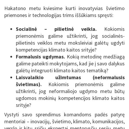
Hakatono metu kviesime kurti inovatyvias švietimo
priemones ir technologijas trims iššūkiams spręsti:
Socialinė – pilietinė veikla.
Kokiomis
priemonėmis galime užtikrinti, jog socialinės-
pilietinės veiklos metu moksleiviai galėtų ugdyti
kompetencijas klimato kaitos srityje?
Formalusis ugdymas.
Kokią metodinę medžiagą
galime pateikti mokytojams, kad jie į savo dalykus
galėtų integruoti klimato kaitos tematiką?
Laisvalaikio užimtumas (neformalusis
švietimas).
Kokiomis priemonėmis galime
užtikrinti, jog neformaliojo ugdymo metu būtų
ugdomos mokinių kompetencijos klimato kaitos
srityje?
Vystyti savo sprendimus komandoms padės patyrę
mentoriai – inovacijų, švietimo, klimato, komunikacijos,
verslo ir kitų sričių ekspertai mentorysčių sesijų metu