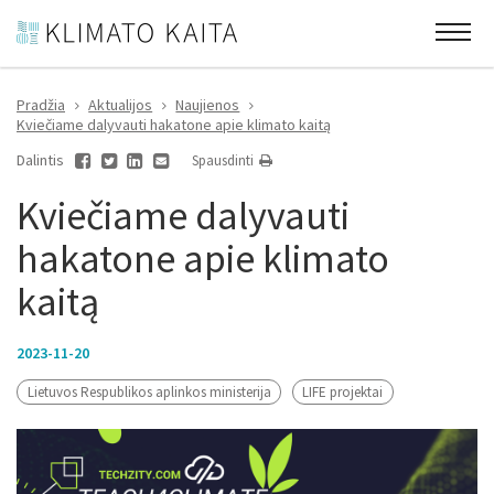
Pradžia
Aktualijos
Naujienos
Kviečiame dalyvauti hakatone apie klimato kaitą
Dalintis
Spausdinti
Kviečiame dalyvauti
hakatone apie klimato
kaitą
2023-11-20
Lietuvos Respublikos aplinkos ministerija
LIFE projektai