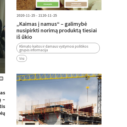
2020-11-25 - 2120-11-25
„Kaimas į namus“ – galimybė
nusipirkti norimą produktą tiesiai
iš ūkio
Klimato kaitos ir darnaus vystymosi politikos
grupės informacija
Visi
jas
ą –
tis
bių