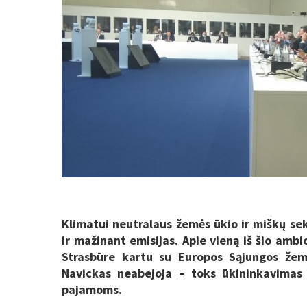
Klimatui neutralaus žemės ūkio ir miškų sek
ir mažinant emisijas. Apie vieną iš šio amb
Strasbūre kartu su Europos Sąjungos žemė
Navickas neabejoja – toks ūkininkavimas 
pajamoms.