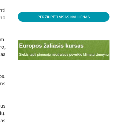
nti
imo
PERŽIŪRĖTI VISAS NAUJIENAS
 m.
ro,
mas
os.
ams
ius
ių.
gas