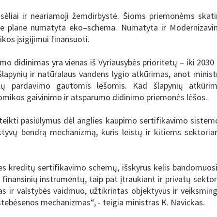
asėliai ir neariamoji žemdirbystė. Šioms priemonėms skati
ame plane numatyta eko–schema. Numatyta ir Modernizav
os įsigijimui finansuoti.
umo didinimas yra vienas iš Vyriausybės prioritetų – iki 2030
lapynių ir natūralaus vandens lygio atkūrimas, anot minist
itų pardavimo gautomis lėšomis. Kad šlapynių atkūri
mikos gaivinimo ir atsparumo didinimo priemonės lėšos.
teikti pasiūlymus dėl anglies kaupimo sertifikavimo sistem
ktyvų bendrą mechanizmą, kuris leistų ir kitiems sektori
es kreditų sertifikavimo schemų, išskyrus kelis bandomuos
ų finansinių instrumentų, taip pat įtraukiant ir privatų sektor
as ir valstybės vaidmuo, užtikrintas objektyvus ir veiksmin
stebėsenos mechanizmas“, - teigia ministras K. Navickas.