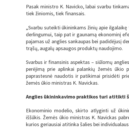
Pasak ministro K. Navicko, labai svarbu tinkamai
tiek žiniomis, tiek finansais.
„Svarbu suteikti ūkininkams žinių apie ilgalaikę
derlingumui, taip pat ir gaunamą ekonominį ef
pajamas už anglies sankaupas bei padidėjusį der
trąšų, augalų apsaugos produktų naudojimo.
Svarbus ir finansinis aspektas – siūlomų anglies 
perėjimą prie aplinkai palankių žemės ūkio 
paprastesnė naudotis ir patikimai prisidėti pr
žemės ūkio ministras K. Navickas.
Anglies ūkininkavimo praktikos turi atitikti š
Ekonominio modelio, skirto atlyginti už ūkin
iššūkis. Žemės ūkio ministras K. Navickas pabr
kurios geriausiai atitinka šalies bei individualaus