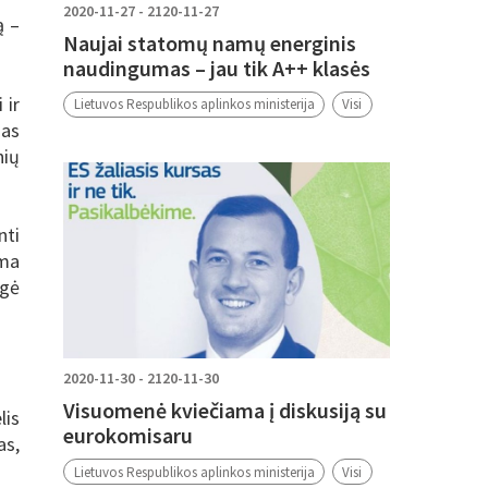
2020-11-27 - 2120-11-27
ą –
Naujai statomų namų energinis
naudingumas – jau tik A++ klasės
 ir
Lietuvos Respublikos aplinkos ministerija
Visi
mas
nių
nti
oma
igė
2020-11-30 - 2120-11-30
Visuomenė kviečiama į diskusiją su
lis
eurokomisaru
as,
Lietuvos Respublikos aplinkos ministerija
Visi