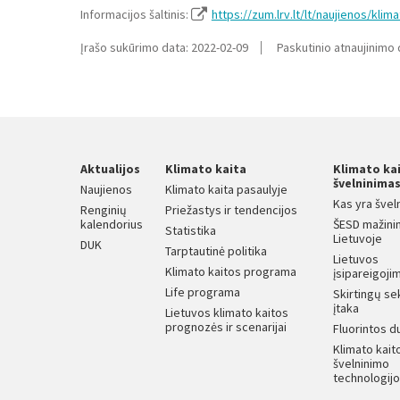
Informacijos šaltinis:
https://zum.lrv.lt/lt/naujienos/kl
Įrašo sukūrimo data: 2022-02-09
Paskutinio atnaujinimo 
Aktualijos
Klimato kaita
Klimato ka
švelninima
Naujienos
Klimato kaita pasaulyje
Kas yra švel
Renginių
Priežastys ir tendencijos
kalendorius
ŠESD mažini
Statistika
Lietuvoje
DUK
Tarptautinė politika
Lietuvos
Klimato kaitos programa
įsipareigojim
Life programa
Skirtingų se
įtaka
Lietuvos klimato kaitos
prognozės ir scenarijai
Fluorintos d
Klimato kait
švelninimo
technologij