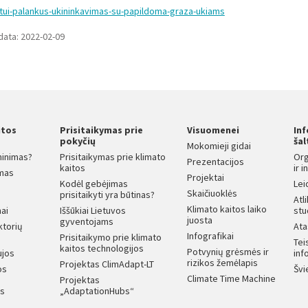
imatui-palankus-ukininkavimas-su-papildoma-graza-ukiams
data: 2022-02-09
itos
Prisitaikymas prie
Visuomenei
In
s
pokyčių
šal
Mokomieji gidai
ninimas?
Prisitaikymas prie klimato
Org
Prezentacijos
kaitos
ir 
mas
Projektai
Kodėl gebėjimas
Lei
Skaičiuoklės
prisitaikyti yra būtinas?
Atl
Klimato kaitos laiko
ai
Iššūkiai Lietuvos
stu
juosta
gyventojams
ktorių
Ata
Infografikai
Prisitaikymo prie klimato
Tei
kaitos technologijos
Potvynių grėsmės ir
ujos
inf
rizikos žemėlapis
Projektas ClimAdapt-LT
os
Švi
Climate Time Machine
Projektas
os
„AdaptationHubs“