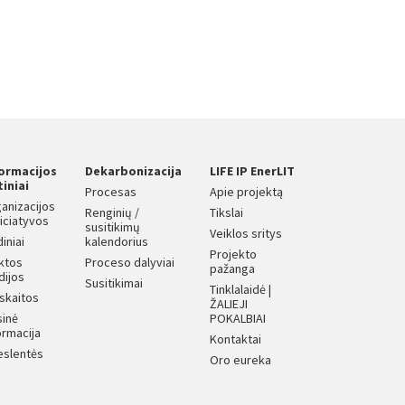
formacijos
Dekarbonizacija
LIFE IP EnerLIT
tiniai
Procesas
Apie projektą
anizacijos
Renginių /
Tikslai
iniciatyvos
susitikimų
Veiklos sritys
diniai
kalendorius
Projekto
iktos
Proceso dalyviai
pažanga
dijos
Susitikimai
Tinklalaidė |
skaitos
ŽALIEJI
sinė
POKALBIAI
ormacija
Kontaktai
eslentės
Oro eureka