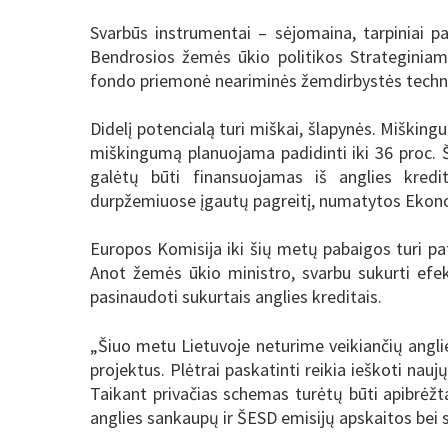
Svarbūs instrumentai – sėjomaina, tarpiniai p
Bendrosios žemės ūkio politikos Strategini
fondo priemonė neariminės žemdirbystės technik
Didelį potencialą turi miškai, šlapynės. Mišking
miškingumą planuojama padidinti iki 36 proc. Š
galėtų būti finansuojamas iš anglies kred
durpžemiuose įgautų pagreitį, numatytos Ekono
Europos Komisija iki šių metų pabaigos turi pa
Anot žemės ūkio ministro, svarbu sukurti efe
pasinaudoti sukurtais anglies kreditais.
„Šiuo metu Lietuvoje neturime veikiančių angli
projektus. Plėtrai paskatinti reikia ieškoti nauj
Taikant privačias schemas turėtų būti apibrėžt
anglies sankaupų ir ŠESD emisijų apskaitos bei 