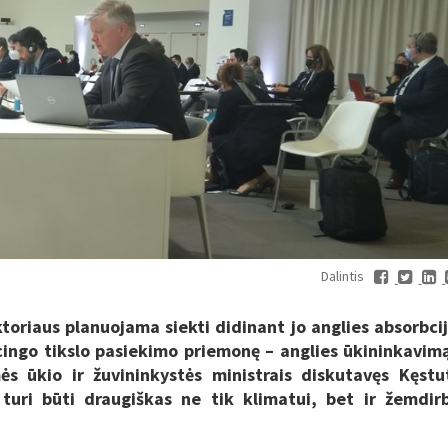
Dalintis
toriaus planuojama siekti didinant jo anglies absorbci
icingo tikslo pasiekimo priemonę – anglies ūkininkavim
s ūkio ir žuvininkystės ministrais diskutavęs Kęstu
turi būti draugiškas ne tik klimatui, bet ir žemdir