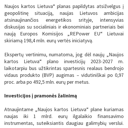
Naujos kartos Lietuva“ planas papildytas atsižvelgus į
geopolitinę situaciją, naujas Lietuvos ambicijas
atsinaujinančios energetikos srityje, intensyvias
diskusijas su socialiniais ir ekonominiais partneriais bei
naują Europos Komisijos „REPower EU“ Lietuvai
skiriamą 198,4 mln. eurų vertės iniciatyvą.
Ekspertų vertinimu, numatoma, jog dėl naujų „Naujos
kartos Lietuva“ plano investicijų 2023-2027 m.
laikotarpiu bus užtikrintas spartesnis realaus bendrojo
vidaus produkto (BVP) augimas – vidutiniškai po 0,97
proc. arba po 492,5 mln. eurų per metus.
Investicijos į pramonės žalinimą
Atnaujintame „Naujos kartos Lietuva“ plane kuriamas
naujas iki 1 mlrd. eurų ilgalaikio finansavimo
instrumentas, suteiksiantis daugiau galimybių verslui.