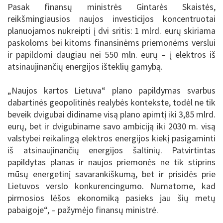
Pasak finansų ministrės Gintarės Skaistės,
reikšmingiausios naujos investicijos koncentruotai
planuojamos nukreipti į dvi sritis: 1 mlrd. eurų skiriama
paskoloms bei kitoms finansinėms priemonėms verslui
ir papildomi daugiau nei 550 mln. eurų – į elektros iš
atsinaujinančių energijos išteklių gamybą.
„Naujos kartos Lietuva“ plano papildymas svarbus
dabartinės geopolitinės realybės kontekste, todėl ne tik
beveik dvigubai didiname visą plano apimtį iki 3,85 mlrd.
eurų, bet ir dvigubiname savo ambiciją iki 2030 m. visą
valstybei reikalingą elektros energijos kiekį pasigaminti
iš atsinaujinančių energijos šaltinių. Patvirtintas
papildytas planas ir naujos priemonės ne tik stiprins
mūsų energetinį savarankiškumą, bet ir prisidės prie
Lietuvos verslo konkurencingumo. Numatome, kad
pirmosios lėšos ekonomiką pasieks jau šių metų
pabaigoje“, – pažymėjo finansų ministrė.