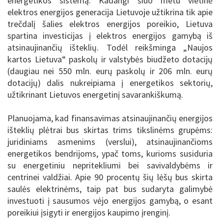
energetikos sistemą. Kadangi šiuo metu vietinė
elektros energijos generacija Lietuvoje užtikrina tik apie
trečdalį šalies elektros energijos poreikio, Lietuva
spartina investicijas į elektros energijos gamybą iš
atsinaujinančių išteklių. Todėl reikšminga „Naujos
kartos Lietuva“ paskolų ir valstybės biudžeto dotacijų
(daugiau nei 550 mln. eurų paskolų ir 206 mln. eurų
dotacijų) dalis nukreipiama į energetikos sektorių,
užtikrinant Lietuvos energetinį savarankiškumą.
Planuojama, kad finansavimas atsinaujinančių energijos
išteklių plėtrai bus skirtas trims tikslinėms grupėms:
juridiniams asmenims (verslui), atsinaujinančioms
energetikos bendrijoms, ypač toms, kurioms susiduria
su energetiniu nepritekliumi bei savivaldybėms ir
centrinei valdžiai. Apie 90 procentų šių lėšų bus skirta
saulės elektrinėms, taip pat bus sudaryta galimybė
investuoti į sausumos vėjo energijos gamybą, o esant
poreikiui įsigyti ir energijos kaupimo įrenginį.