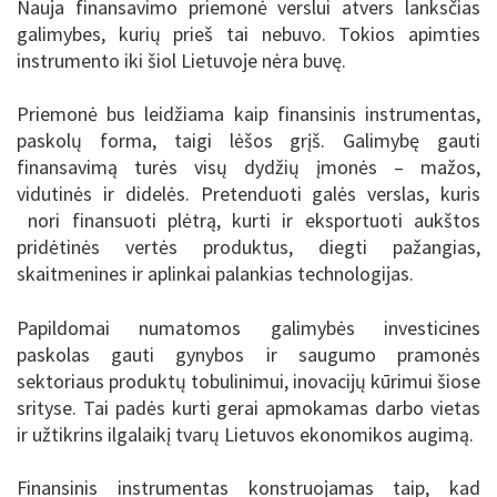
Nauja finansavimo priemonė verslui atvers lanksčias
galimybes, kurių prieš tai nebuvo. Tokios apimties
instrumento iki šiol Lietuvoje nėra buvę.
Priemonė bus leidžiama kaip finansinis instrumentas,
paskolų forma, taigi lėšos grįš. Galimybę gauti
finansavimą turės visų dydžių įmonės – mažos,
vidutinės ir didelės. Pretenduoti galės verslas, kuris
nori finansuoti plėtrą, kurti ir eksportuoti aukštos
pridėtinės vertės produktus, diegti pažangias,
skaitmenines ir aplinkai palankias technologijas.
Papildomai numatomos galimybės investicines
paskolas gauti gynybos ir saugumo pramonės
sektoriaus produktų tobulinimui, inovacijų kūrimui šiose
srityse. Tai padės kurti gerai apmokamas darbo vietas
ir užtikrins ilgalaikį tvarų Lietuvos ekonomikos augimą.
Finansinis instrumentas konstruojamas taip, kad