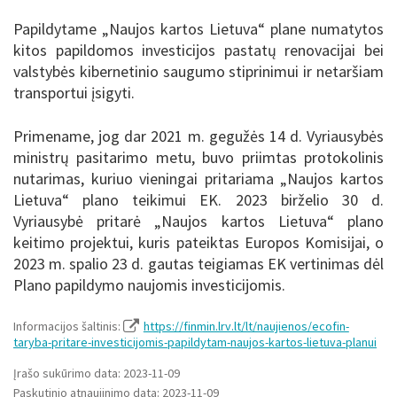
Papildytame „Naujos kartos Lietuva“ plane numatytos
kitos papildomos investicijos pastatų renovacijai bei
valstybės kibernetinio saugumo stiprinimui ir netaršiam
transportui įsigyti.
Primename, jog dar 2021 m. gegužės 14 d. Vyriausybės
ministrų pasitarimo metu, buvo priimtas protokolinis
nutarimas, kuriuo vieningai pritariama „Naujos kartos
Lietuva“ plano teikimui EK. 2023 birželio 30 d.
Vyriausybė pritarė „Naujos kartos Lietuva“ plano
keitimo projektui, kuris pateiktas Europos Komisijai, o
2023 m. spalio 23 d. gautas teigiamas EK vertinimas dėl
Plano papildymo naujomis investicijomis.
Informacijos šaltinis:
https://finmin.lrv.lt/lt/naujienos/ecofin-
taryba-pritare-investicijomis-papildytam-naujos-kartos-lietuva-planui
Įrašo sukūrimo data: 2023-11-09
Paskutinio atnaujinimo data: 2023-11-09