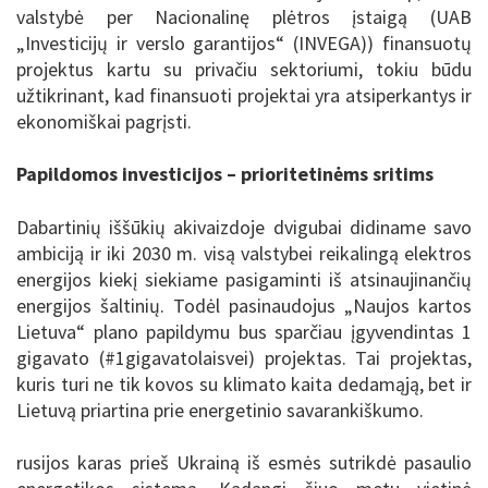
valstybė per Nacionalinę plėtros įstaigą (UAB
„Investicijų ir verslo garantijos“ (INVEGA)) finansuotų
projektus kartu su privačiu sektoriumi, tokiu būdu
užtikrinant, kad finansuoti projektai yra atsiperkantys ir
ekonomiškai pagrįsti.
Papildomos investicijos – prioritetinėms sritims
Dabartinių iššūkių akivaizdoje dvigubai didiname savo
ambiciją ir iki 2030 m. visą valstybei reikalingą elektros
energijos kiekį siekiame pasigaminti iš atsinaujinančių
energijos šaltinių. Todėl pasinaudojus „Naujos kartos
Lietuva“ plano papildymu bus sparčiau įgyvendintas 1
gigavato (#1gigavatolaisvei) projektas. Tai projektas,
kuris turi ne tik kovos su klimato kaita dedamąją, bet ir
Lietuvą priartina prie energetinio savarankiškumo.
rusijos karas prieš Ukrainą iš esmės sutrikdė pasaulio