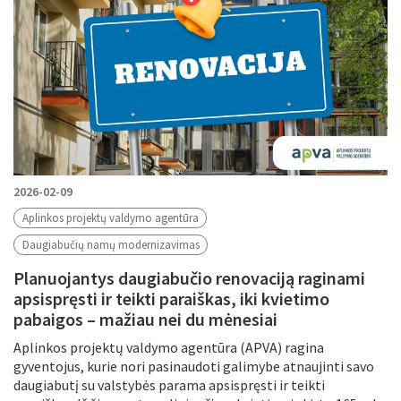
2026-02-09
Aplinkos projektų valdymo agentūra
Daugiabučių namų modernizavimas
Planuojantys daugiabučio renovaciją raginami
apsispręsti ir teikti paraiškas, iki kvietimo
pabaigos – mažiau nei du mėnesiai
Aplinkos projektų valdymo agentūra (APVA) ragina
gyventojus, kurie nori pasinaudoti galimybe atnaujinti savo
daugiabutį su valstybės parama apsispręsti ir teikti