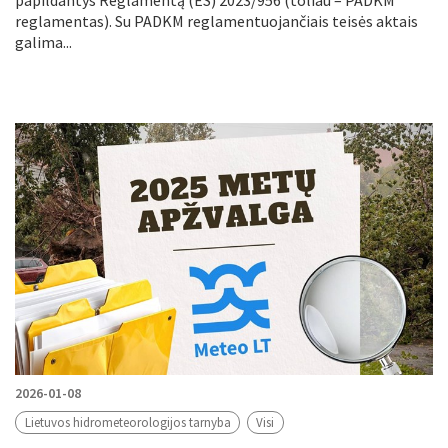
papildantys Reglamentą (ES) 2023/956 (toliau – PADKM
reglamentas). Su PADKM reglamentuojančiais teisės aktais
galima...
2026-01-08
Lietuvos hidrometeorologijos tarnyba
Visi