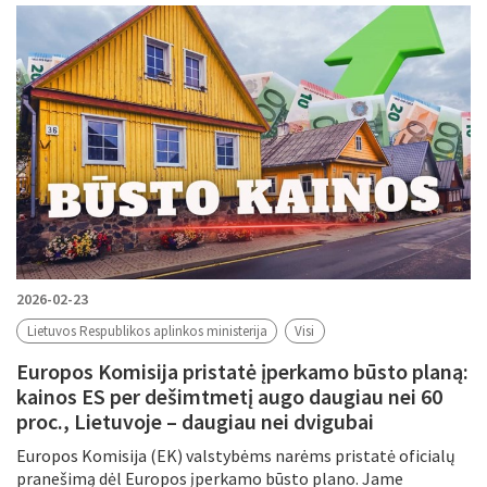
Filtruoti pagal
Metus
Periodą
Tikslinė grupė
Periodas
2026-02-23
Lietuvos Respublikos aplinkos ministerija
Visi
Europos Komisija pristatė įperkamo būsto planą:
Tema
kainos ES per dešimtmetį augo daugiau nei 60
proc., Lietuvoje – daugiau nei dvigubai
Europos Komisija (EK) valstybėms narėms pristatė oficialų
pranešimą dėl Europos įperkamo būsto plano. Jame