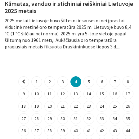
Klimatas, vanduo ir stichiniai reiškiniai Lietuvoje
2025 metais
2025 metai Lietuvoje buvo šiltesni ir sausesni nei įprastai.
Vidutinė metinė oro temperatūra 2025 m. Lietuvoje buvo 8,4
°C (1 °C šilčiau nei norma). 2025 m. yra 5-toje vietoje pagal
šiltumą nuo 1961 metų. Aukščiausia oro temperatūra
praėjusiais metais fiksuota Druskininkuose liepos 3 d....
1
2
3
4
5
6
7
8
9
10
11
12
13
14
15
16
17
18
19
20
21
22
23
24
25
26
27
28
29
30
31
32
33
34
35
36
37
38
39
40
41
42
43
44