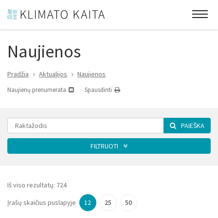
Naujienos
Pradžia
Aktualijos
Naujienos
Naujienų prenumerata
Spausdinti
PAIEŠKA
FILTRUOTI
Kategorija
Iš viso rezultatų:
724
Įrašų skaičius puslapyje
12
25
50