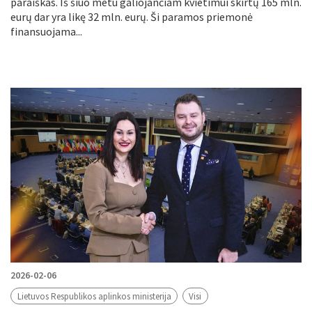
paraiškas. Iš šiuo metu galiojančiam kvietimui skirtų 165 mln.
eurų dar yra likę 32 mln. eurų. Ši paramos priemonė
finansuojama...
2026-02-06
Lietuvos Respublikos aplinkos ministerija
Visi