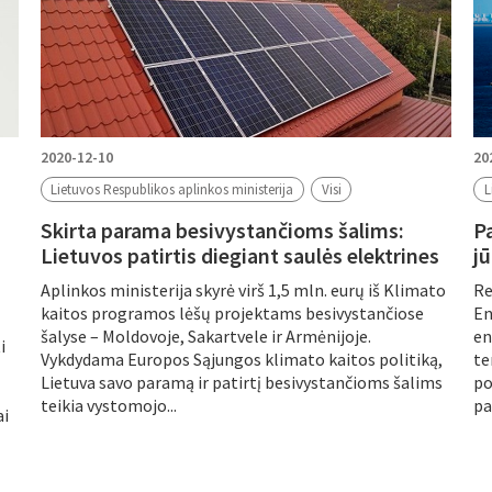
2020-12-10
20
Lietuvos Respublikos aplinkos ministerija
Visi
L
Skirta parama besivystančioms šalims:
Pa
Lietuvos patirtis diegiant saulės elektrines
jū
Aplinkos ministerija skyrė virš 1,5 mln. eurų iš Klimato
Re
kaitos programos lėšų projektams besivystančiose
En
šalyse – Moldovoje, Sakartvele ir Armėnijoje.
en
i
Vykdydama Europos Sąjungos klimato kaitos politiką,
te
Lietuva savo paramą ir patirtį besivystančioms šalims
po
teikia vystomojo...
pa
ai