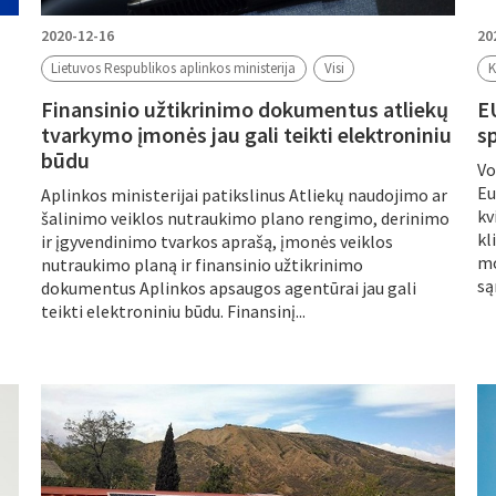
2020-12-16
20
Lietuvos Respublikos aplinkos ministerija
Visi
K
Finansinio užtikrinimo dokumentus atliekų
E
tvarkymo įmonės jau gali teikti elektroniniu
s
būdu
Vo
Eu
Aplinkos ministerijai patikslinus Atliekų naudojimo ar
kv
šalinimo veiklos nutraukimo plano rengimo, derinimo
kl
ir įgyvendinimo tvarkos aprašą, įmonės veiklos
mo
nutraukimo planą ir finansinio užtikrinimo
są
dokumentus Aplinkos apsaugos agentūrai jau gali
teikti elektroniniu būdu. Finansinį...