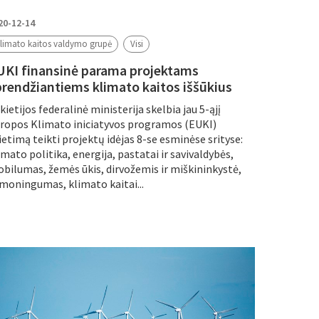
20-12-14
limato kaitos valdymo grupė
Visi
UKI finansinė parama projektams
prendžiantiems klimato kaitos iššūkius
kietijos federalinė ministerija skelbia jau 5-ąjį
ropos Klimato iniciatyvos programos (EUKI)
ietimą teikti projektų idėjas 8-se esminėse srityse:
imato politika, energija, pastatai ir savivaldybės,
bilumas, žemės ūkis, dirvožemis ir miškininkystė,
moningumas, klimato kaitai...