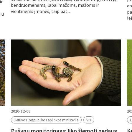
ir
bendruomenėms, labai mažoms, mažoms ir
ap
vidutinėms įmonės, taip pat...
pa
iu
le
2020-12-08
20
Lietuvos Respublikos aplinkos ministerija
Visi
L
Pušynų monitoringas: liko žiemoti nedaug
K