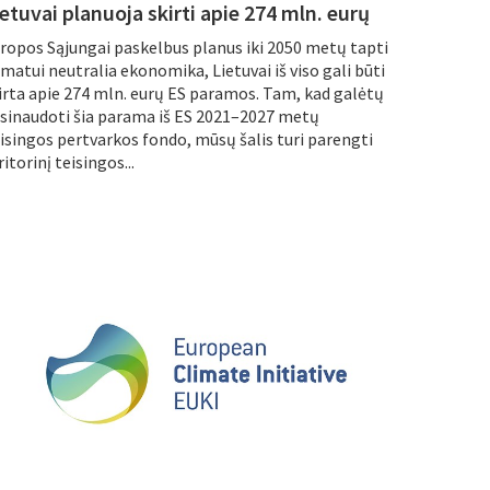
etuvai planuoja skirti apie 274 mln. eurų
ropos Sąjungai paskelbus planus iki 2050 metų tapti
imatui neutralia ekonomika, Lietuvai iš viso gali būti
irta apie 274 mln. eurų ES paramos. Tam, kad galėtų
sinaudoti šia parama iš ES 2021–2027 metų
isingos pertvarkos fondo, mūsų šalis turi parengti
ritorinį teisingos...