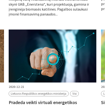
pr
skyrė UAB „Enerstena“, kuri projektuoja, gamina ir
pr
įrenginėja biomasės katilines. Pagalbos sulaukusi
įmonė finansavimą panaudos...
2020-12-21
20
Lietuvos Respublikos energetikos ministerija
Visi
L
Pradeda veikti virtuali energetikos
S