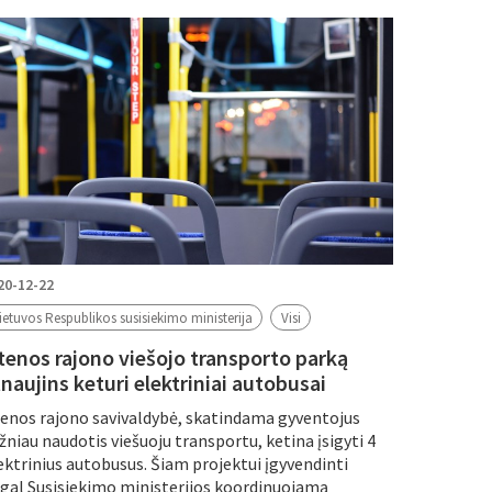
20-12-22
ietuvos Respublikos susisiekimo ministerija
Visi
tenos rajono viešojo transporto parką
naujins keturi elektriniai autobusai
enos rajono savivaldybė, skatindama gyventojus
žniau naudotis viešuoju transportu, ketina įsigyti 4
ektrinius autobusus. Šiam projektui įgyvendinti
gal Susisiekimo ministerijos koordinuojamą