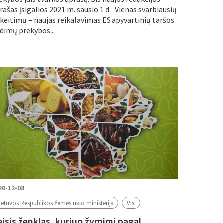
rašas įsigalios 2021 m. sausio 1 d. Vienas svarbiausių
keitimų – naujas reikalavimas ES apyvartinių taršos
idimų prekybos...
20-12-08
ietuvos Respublikos žemės ūkio ministerija
Visi
eisis ženklas, kuriuo žymimi pagal