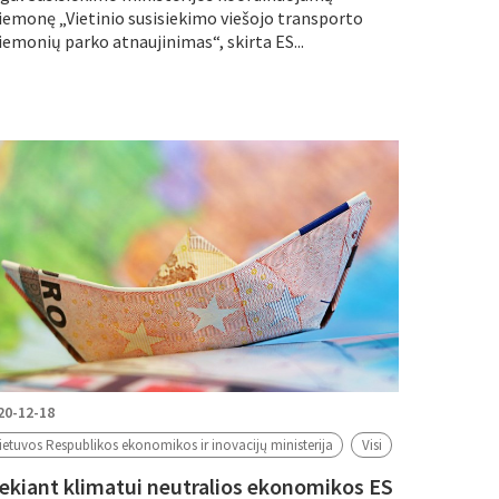
iemonę „Vietinio susisiekimo viešojo transporto
iemonių parko atnaujinimas“, skirta ES...
20-12-18
ietuvos Respublikos ekonomikos ir inovacijų ministerija
Visi
iekiant klimatui neutralios ekonomikos ES