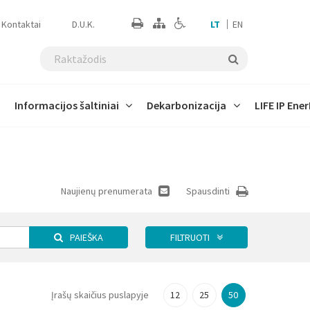
Kontaktai
D.U.K.
LT
EN
Informacijos šaltiniai
Dekarbonizacija
LIFE IP Ener
ams
Tarptautinė politika
Skirtingų sektorių įtaka
Prisitaikymo prie klimato
Skaičiuoklės
Ataskaitos
Susitikimai
Projekto pažanga
kaitos technologijos
Naujienų prenumerata
Spausdinti
Climate Time Machine
PAIEŠKA
FILTRUOTI
ema
Įrašų skaičius puslapyje
12
25
50