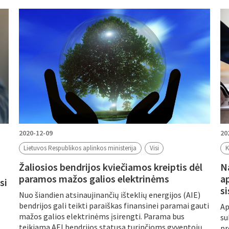
2020-12-09
20
Lietuvos Respublikos aplinkos ministerija
Visi
K
Žaliosios bendrijos kviečiamos kreiptis dėl
N
paramos mažos galios elektrinėms
a
si
s
Nuo šiandien atsinaujinančių išteklių energijos (AIE)
bendrijos gali teikti paraiškas finansinei paramai gauti
Ap
mažos galios elektrinėms įsirengti. Parama bus
su
teikiama AEI bendrijos statusą turinčioms gyventojų
pr