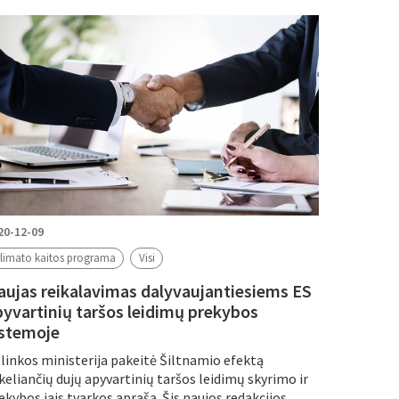
20-12-09
limato kaitos programa
Visi
aujas reikalavimas dalyvaujantiesiems ES
pyvartinių taršos leidimų prekybos
istemoje
linkos ministerija pakeitė Šiltnamio efektą
keliančių dujų apyvartinių taršos leidimų skyrimo ir
ekybos jais tvarkos aprašą. Šis naujos redakcijos