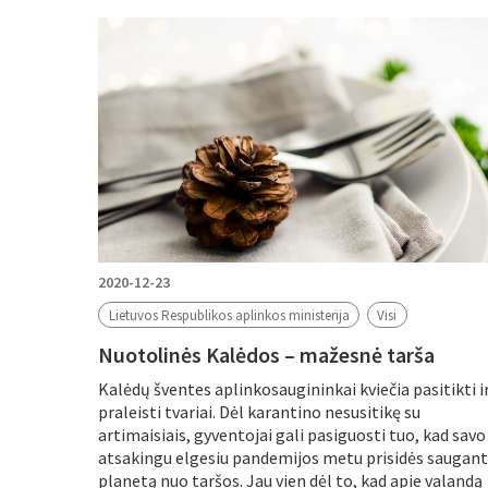
Filtruoti pagal
Metus
Periodą
2020-12-23
Lietuvos Respublikos aplinkos ministerija
Visi
Nuotolinės Kalėdos – mažesnė tarša
Kalėdų šventes aplinkosaugininkai kviečia pasitikti i
praleisti tvariai. Dėl karantino nesusitikę su
artimaisiais, gyventojai gali pasiguosti tuo, kad savo
atsakingu elgesiu pandemijos metu prisidės saugant
planetą nuo taršos. Jau vien dėl to, kad apie valandą