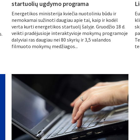
startuolių ugdymo programa
Li
Energetikos ministerija kviečia nuotoliniu būdu ir
Eu
nemokamai sužinoti daugiau apie tai, kaip ir kodėl
kl
verta kurti energetikos startuolį šalyje. Gruodžio 18 d.
sk
veikti pradėjusioje interaktyvioje mokymų programoje
pa
s.
dalyviai ras daugiau nei 80 skyrių ir 3,5 valandos
Te
filmuoto mokymų medžiagos...
te