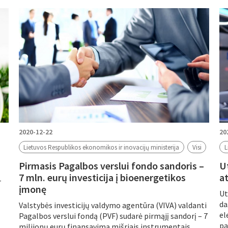
Periodas
2020-12-22
20
Lietuvos Respublikos ekonomikos ir inovacijų ministerija
Visi
L
Pirmasis Pagalbos verslui fondo sandoris –
U
7 mln. eurų investicija į bioenergetikos
at
r
įmonę
Ut
da
Valstybės investicijų valdymo agentūra (VIVA) valdanti
el
Pagalbos verslui fondą (PVF) sudarė pirmąjį sandorį – 7
pa
milijonų eurų finansavimą mišriais instrumentais