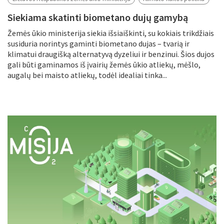
Siekiama skatinti biometano dujų gamybą
Žemės ūkio ministerija siekia išsiaiškinti, su kokiais trikdžiais
susiduria norintys gaminti biometano dujas – tvarią ir
klimatui draugišką alternatyvą dyzeliui ir benzinui. Šios dujos
gali būti gaminamos iš įvairių žemės ūkio atliekų, mėšlo,
augalų bei maisto atliekų, todėl idealiai tinka...