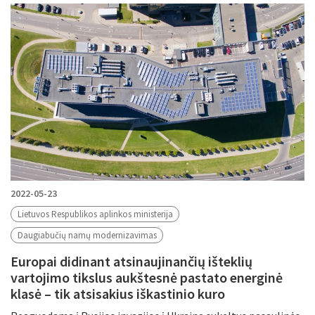
Filtruoti pagal
Metus
Periodą
Tikslinė grupė
Periodas
2022-05-23
Lietuvos Respublikos aplinkos ministerija
Daugiabučių namų modernizavimas
Tema
Europai didinant atsinaujinančių išteklių
vartojimo tikslus aukštesnė pastato energinė
klasė – tik atsisakius iškastinio kuro