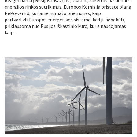
Reaguodama į Rusijos invazijos į Ukrainą sukeltus pasaulinės
energijos rinkos sutrikimus, Europos Komisija pristatė planą
RePowerEU, kuriame numato priemones, kaip
pertvarkyti Europos energetikos sistemą, kad ji nebebūtų
priklausoma nuo Rusijos iškastinio kuro, kuris naudojamas
kaip...