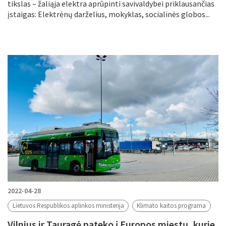
tikslas – žaliąja elektra aprūpinti savivaldybei priklausančias
įstaigas: Elektrėnų darželius, mokyklas, socialinės globos...
2022-04-28
Lietuvos Respublikos aplinkos ministerija
Klimato kaitos programa
Vilnius ir Tauragė pateko į Europos miestų, kurie