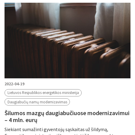
2022-04-19
Lietuvos Respublikos energetikos ministerija
Daugiabučių namų modernizavimas
Šilumos mazgų daugiabučiuose modernizavimui
– 4 mln. eurų
Siekiant sumažinti gyventojų sąskaitas už šildymą,