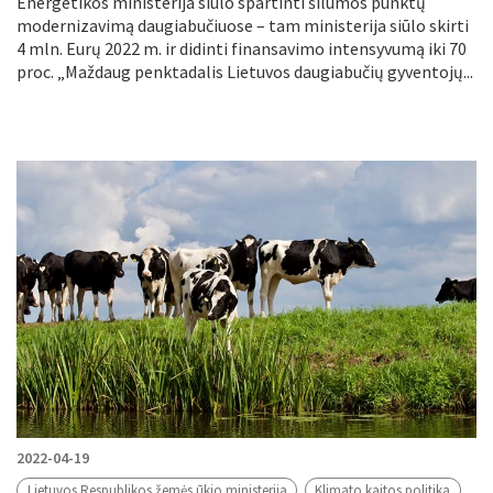
Energetikos ministerija siūlo spartinti šilumos punktų
modernizavimą daugiabučiuose – tam ministerija siūlo skirti
4 mln. Eurų 2022 m. ir didinti finansavimo intensyvumą iki 70
proc. „Maždaug penktadalis Lietuvos daugiabučių gyventojų...
2022-04-19
Lietuvos Respublikos žemės ūkio ministerija
Klimato kaitos politika