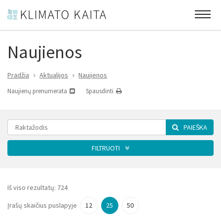
Naujienos
Pradžia
Aktualijos
Naujienos
Naujienų prenumerata
Spausdinti
PAIEŠKA
FILTRUOTI
Kategorija
Iš viso rezultatų:
724
Įrašų skaičius puslapyje
12
25
50