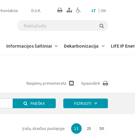
Kontaktai
D.U.K.
LT
EN
Informacijos šaltiniai
Dekarbonizacija
LIFE IP Ener
ams
Tarptautinė politika
Skirtingų sektorių įtaka
Prisitaikymo prie klimato
Skaičiuoklės
Ataskaitos
Susitikimai
Projekto pažanga
kaitos technologijos
Naujienų prenumerata
Spausdinti
Climate Time Machine
PAIEŠKA
FILTRUOTI
ema
Įrašų skaičius puslapyje
12
25
50