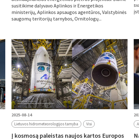
sv
susitikime dalyvavo Aplinkos ir Energetikos
įs
ministerijų, Aplinkos apsaugos agentūros, Valstybinės
saugomų teritorijų tarnybos, Ornitologų...
2025-08-14
20
Lietuvos hidrometeorologijos tarnyba
Visi
A
Į kosmosą paleistas naujos kartos Europos
N