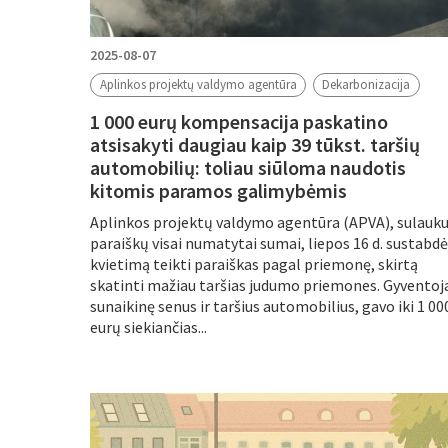
2025-08-07
Aplinkos projektų valdymo agentūra
Dekarbonizacija
1 000 eurų kompensacija paskatino
atsisakyti daugiau kaip 39 tūkst. taršių
automobilių: toliau siūloma naudotis
kitomis paramos galimybėmis
Aplinkos projektų valdymo agentūra (APVA), sulauku
paraiškų visai numatytai sumai, liepos 16 d. sustabdė
kvietimą teikti paraiškas pagal priemonę, skirtą
skatinti mažiau taršias judumo priemones. Gyventoja
sunaikinę senus ir taršius automobilius, gavo iki 1 00
eurų siekiančias...