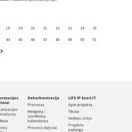
18
19
20
21
22
23
24
25
44
45
46
47
48
49
50
51
formacijos
Dekarbonizacija
LIFE IP EnerLIT
tiniai
Procesas
Apie projektą
anizacijos
Renginių /
Tikslai
iniciatyvos
susitikimų
Veiklos sritys
diniai
kalendorius
Projekto
iktos
Proceso dalyviai
pažanga