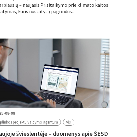
arbiausių – naujasis Prisitaikymo prie klimato kaitos
tatymas, kuris nustatytų pagrindus...
25-08-08
plinkos projektų valdymo agentūra
Visi
aujoje švieslentėje – duomenys apie ŠESD