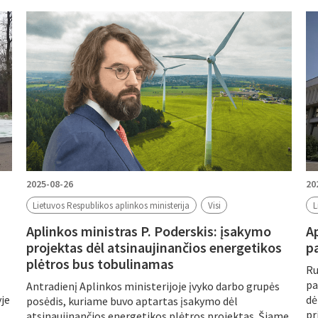
Periodas
2025-08-26
20
Lietuvos Respublikos aplinkos ministerija
Visi
L
Aplinkos ministras P. Poderskis: įsakymo
A
projektas dėl atsinaujinančios energetikos
p
plėtros bus tobulinamas
Ru
pa
Antradienį Aplinkos ministerijoje įvyko darbo grupės
yje
dė
posėdis, kuriame buvo aptartas įsakymo dėl
pr
atsinaujinančios energetikos plėtros projektas. Šiame