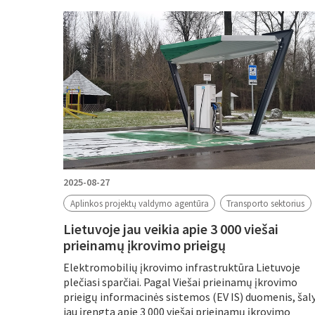
Filtruoti pagal
Metus
Periodą
2025-08-27
Aplinkos projektų valdymo agentūra
Transporto sektorius
Lietuvoje jau veikia apie 3 000 viešai
prieinamų įkrovimo prieigų
Elektromobilių įkrovimo infrastruktūra Lietuvoje
plečiasi sparčiai. Pagal Viešai prieinamų įkrovimo
prieigų informacinės sistemos (EV IS) duomenis, šal
jau įrengta apie 3 000 viešai prieinamų įkrovimo