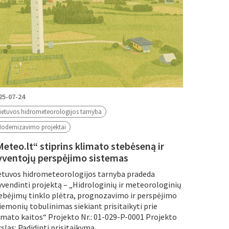
25-07-24
ietuvos hidrometeorologijos tarnyba
odernizavimo projektai
Meteo.lt“ stiprins klimato stebėseną ir
yventojų perspėjimo sistemas
etuvos hidrometeorologijos tarnyba pradeda
yvendinti projektą – „Hidrologinių ir meteorologinių
ebėjimų tinklo plėtra, prognozavimo ir perspėjimo
iemonių tobulinimas siekiant prisitaikyti prie
imato kaitos“ Projekto Nr.: 01-029-P-0001 Projekto
kslas: Padidinti prisitaikymą...