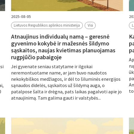
2025-08-05
20
Lietuvos Respublikos aplinkos ministerija
Visi
L
Atnaujinus individualų namą – geresnė
K
gyvenimo kokybė ir mažesnės šildymo
p
sąskaitos, naujas kvietimas planuojamas
p
rugpjūčio pabaigoje
Ap
ru
si
Jei gyvenate seniau statytame ir ilgokai
ūk
neremontuotame name, ar jam buvo naudotos
pa
nekokybiškos medžiagos, ir dėl to šiluminės energijos
An
i,
sąnaudos didelės, sąskaitos už šildymą auga, o
to
0
patalpose šalta ir drėgna, pats laikas pagalvoti apie jo
atnaujinimą. Tam galima gauti ir valstybės...