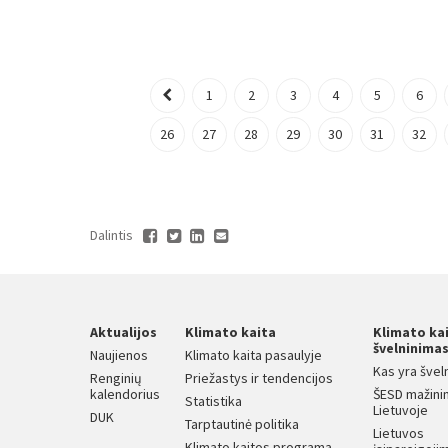
1
2
3
4
5
6
26
27
28
29
30
31
32
Dalintis
Aktualijos
Klimato kaita
Klimato ka
švelninima
Naujienos
Klimato kaita pasaulyje
Kas yra švel
Renginių
Priežastys ir tendencijos
kalendorius
ŠESD mažini
Statistika
Lietuvoje
DUK
Tarptautinė politika
Lietuvos
Klimato kaitos programa