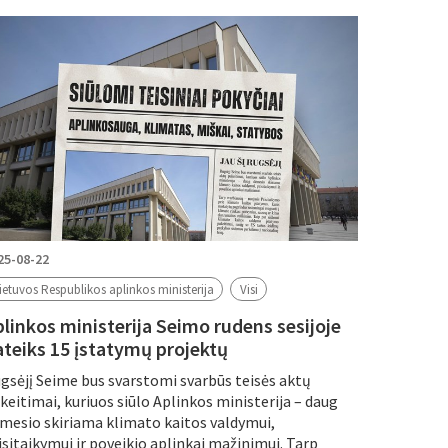
25-08-22
ietuvos Respublikos aplinkos ministerija
Visi
plinkos ministerija Seimo rudens sesijoje
ateiks 15 įstatymų projektų
gsėjį Seime bus svarstomi svarbūs teisės aktų
keitimai, kuriuos siūlo Aplinkos ministerija – daug
mesio skiriama klimato kaitos valdymui,
isitaikymui ir poveikio aplinkai mažinimui. Tarp