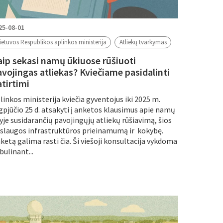
25-08-01
ietuvos Respublikos aplinkos ministerija
Atliekų tvarkymas
aip sekasi namų ūkiuose rūšiuoti
avojingas atliekas? Kviečiame pasidalinti
atirtimi
linkos ministerija kviečia gyventojus iki 2025 m.
gpjūčio 25 d. atsakyti į anketos klausimus apie namų
yje susidarančių pavojingųjų atliekų rūšiavimą, šios
slaugos infrastruktūros prieinamumą ir kokybę.
ketą galima rasti čia. Ši viešoji konsultacija vykdoma
bulinant...