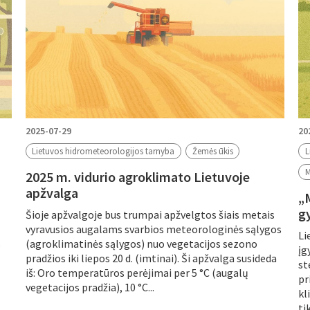
2025-07-29
20
Lietuvos hidrometeorologijos tarnyba
Žemės ūkis
L
M
2025 m. vidurio agroklimato Lietuvoje
apžvalga
„
g
Šioje apžvalgoje bus trumpai apžvelgtos šiais metais
vyravusios augalams svarbios meteorologinės sąlygos
Li
s
(agroklimatinės sąlygos) nuo vegetacijos sezono
įg
pradžios iki liepos 20 d. (imtinai). Ši apžvalga susideda
st
iš: Oro temperatūros perėjimai per 5 °C (augalų
pr
vegetacijos pradžia), 10 °C...
kl
ti