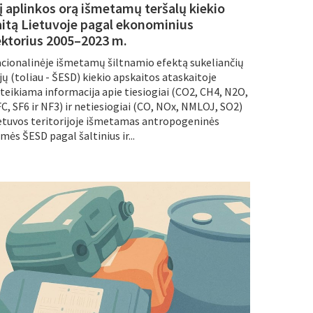
 į aplinkos orą išmetamų teršalų kiekio
aitą Lietuvoje pagal ekonominius
ektorius 2005–2023 m.
cionalinėje išmetamų šiltnamio efektą sukeliančių
jų (toliau - ŠESD) kiekio apskaitos ataskaitoje
teikiama informacija apie tiesiogiai (CO2, CH4, N2O,
C, SF6 ir NF3) ir netiesiogiai (CO, NOx, NMLOJ, SO2)
etuvos teritorijoje išmetamas antropogeninės
lmės ŠESD pagal šaltinius ir...