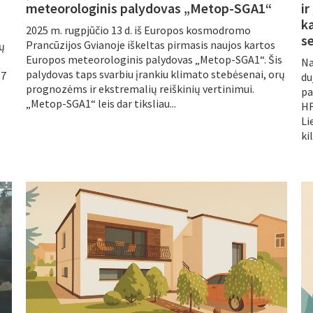
meteorologinis palydovas „Metop-SGA1“
ir
k
2025 m. rugpjūčio 13 d. iš Europos kosmodromo
s
Prancūzijos Gvianoje iškeltas pirmasis naujos kartos
ių
Europos meteorologinis palydovas „Metop-SGA1“. Šis
Na
palydovas taps svarbiu įrankiu klimato stebėsenai, orų
,7
du
prognozėms ir ekstremalių reiškinių vertinimui.
pa
„Metop-SGA1“ leis dar tiksliau...
HF
Li
ki