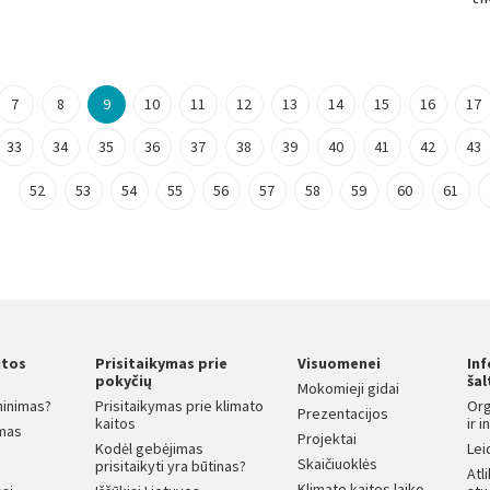
7
8
9
10
11
12
13
14
15
16
17
33
34
35
36
37
38
39
40
41
42
43
52
53
54
55
56
57
58
59
60
61
itos
Prisitaikymas prie
Visuomenei
In
s
pokyčių
šal
Mokomieji gidai
ninimas?
Prisitaikymas prie klimato
Org
Prezentacijos
kaitos
ir 
mas
Projektai
Kodėl gebėjimas
Lei
Skaičiuoklės
prisitaikyti yra būtinas?
Atl
Klimato kaitos laiko