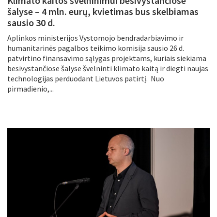
Klimato kaitos švelninimui besivystančiose
šalyse – 4 mln. eurų, kvietimas bus skelbiamas
sausio 30 d.
Aplinkos ministerijos Vystomojo bendradarbiavimo ir
humanitarinės pagalbos teikimo komisija sausio 26 d.
patvirtino finansavimo sąlygas projektams, kuriais siekiama
besivystančiose šalyse švelninti klimato kaitą ir diegti naujas
technologijas perduodant Lietuvos patirtį. Nuo
pirmadienio,...