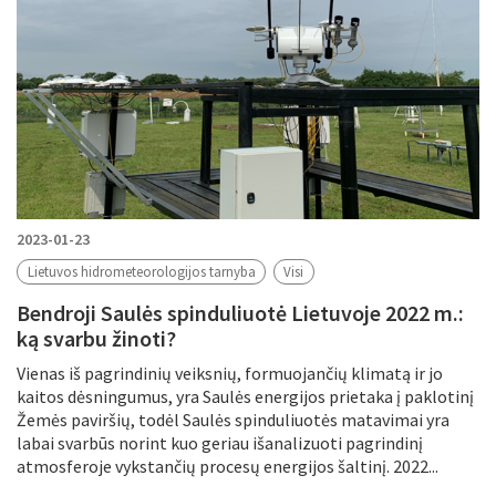
2023-01-23
Lietuvos hidrometeorologijos tarnyba
Visi
Bendroji Saulės spinduliuotė Lietuvoje 2022 m.:
ką svarbu žinoti?
Vienas iš pagrindinių veiksnių, formuojančių klimatą ir jo
kaitos dėsningumus, yra Saulės energijos prietaka į paklotinį
Žemės paviršių, todėl Saulės spinduliuotės matavimai yra
labai svarbūs norint kuo geriau išanalizuoti pagrindinį
atmosferoje vykstančių procesų energijos šaltinį. 2022...