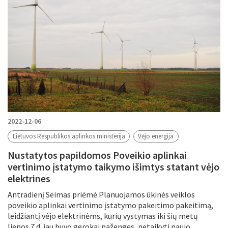
2022-12-06
Lietuvos Respublikos aplinkos ministerija
Vėjo energija
Nustatytos papildomos Poveikio aplinkai
vertinimo įstatymo taikymo išimtys statant vėjo
elektrines
Antradienį Seimas priėmė Planuojamos ūkinės veiklos
poveikio aplinkai vertinimo įstatymo pakeitimo pakeitimą,
leidžiantį vėjo elektrinėms, kurių vystymas iki šių metų
liepos 7 d. jau buvo gerokai pažengęs, netaikyti naujo