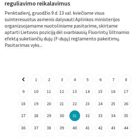
reguliavimo reikalavimus
Penktadienį, gruodžio 9 d. 13 val. kviečiame visus
suinteresuotus asmenis dalyvauti Aplinkos ministerijos
organizuojamame nuotoliniame pasitarime, skirtame
aptarti Lietuvos poziciją dėl svarbiausių Fluorintų šiltnamio
efektą sukeliančių dujų (F-dujų) reglamento pakeitimų.
Pasitarimas vyks...
1
2
3
4
5
6
7
8
9
10
11
12
13
14
15
16
17
18
19
20
21
22
23
24
25
26
27
28
29
30
31
32
33
34
35
36
37
38
39
40
41
42
43
44