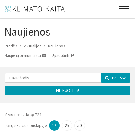
Naujienos
Pradžia
Aktualijos
Naujienos
Naujienų prenumerata
Spausdinti
PAIEŠKA
FILTRUOTI
Kategorija
Iš viso rezultatų:
724
Įrašų skaičius puslapyje
12
25
50