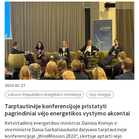
Filtruoti pagal
Metus
Periodą
Tikslinė grupė
Periodas
2023-01-27
Lietuvos Respublikos energetikos ministerija
Vėjo energija
Tarptautinėje konferencijoje pristatyti
Tema
pagrindiniai vėjo energetikos vystymo akcentai
Ketvirtadienį energetikos ministras Dainius Kreivys ir
viceministrė Daiva Garbaliauskaitė dalyvavo tarptautinėje
konferencijoje „WindMission 2023“, skirtoje aptarti vėjo