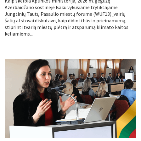
Kaip skelbia Aplinkos ministerija, 2026 m. gegužę
Azerbaidžano sostinėje Baku vykusiame tryliktajame
Jungtinių Tautų Pasaulio miestų forume (WUF13) įvairių
šalių atstovai diskutavo, kaip didinti būsto prieinamumą,
stiprinti tvarią miestų plėtrą ir atsparumą klimato kaitos
keliamiems...