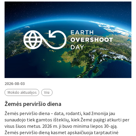
Filtruoti pagal
Metus
Periodą
Tikslinė grupė
Periodas
2026-08-03
Mokslo aktualijos
Visi
Žemės perviršio diena
Tema
Žemės perviršio diena – data, rodanti, kad žmonija jau
sunaudojo tiek gamtos išteklių, kiek Žemė pajėgi atkurti per
visus šiuos metus. 2026 m. ji buvo minima liepos 30-ąją.
Žemės perviršio dieną kasmet apskaičiuoja tarptautinė