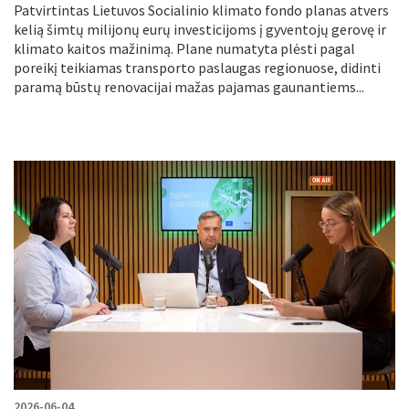
Patvirtintas Lietuvos Socialinio klimato fondo planas atvers
kelią šimtų milijonų eurų investicijoms į gyventojų gerovę ir
klimato kaitos mažinimą. Plane numatyta plėsti pagal
poreikį teikiamas transporto paslaugas regionuose, didinti
paramą būstų renovacijai mažas pajamas gaunantiems...
2026-06-04