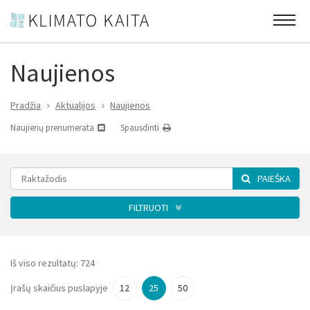
Naujienos
Pradžia
Aktualijos
Naujienos
Naujienų prenumerata
Spausdinti
PAIEŠKA
FILTRUOTI
Kategorija
Iš viso rezultatų:
724
Įrašų skaičius puslapyje
12
25
50