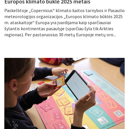
Europos klimato būklė 2025 metais
Paskelbtoje „Copernicus“ klimato kaitos tarnybos ir Pasaulio
meteorologijos organizacijos „Europos klimato būklės 2025
m. ataskaitoje“ Europa yra įvardijama kaip sparčiausiai
šylantis kontinentas pasaulyje (sparčiau šyla tik Arkties
regionas). Per pastaruosius 30 metų Europoje metų oro...