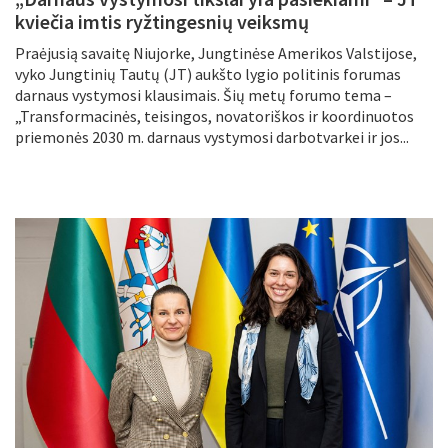
kviečia imtis ryžtingesnių veiksmų
Praėjusią savaitę Niujorke, Jungtinėse Amerikos Valstijose,
vyko Jungtinių Tautų (JT) aukšto lygio politinis forumas
darnaus vystymosi klausimais. Šių metų forumo tema –
„Transformacinės, teisingos, novatoriškos ir koordinuotos
priemonės 2030 m. darnaus vystymosi darbotvarkei ir jos...