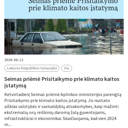
2026-06-12
Lietuvos Respublikos Vyriausybė
Visi
Seimas priėmė Prisitaikymo prie klimato kaitos
įstatymą
Ketvirtadienį Seimas priėmė Aplinkos ministerijos parengtą
Prisitaikymo prie klimato kaitos įstatymą. Jis nustato
aiškias valstybės ir savivaldybių atsakomybes, kaip mažinti
ekstremalių orų reiškinių daromą žalą gyventojams,
infrastruktūrai ir ekonomikai. Skaičiuojama, kad vien 2024
m....