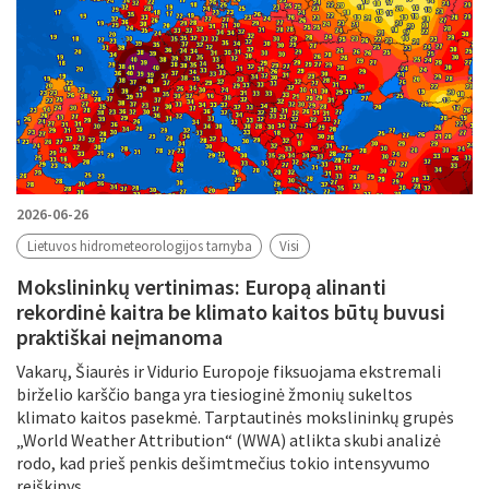
2026-06-26
Lietuvos hidrometeorologijos tarnyba
Visi
Mokslininkų vertinimas: Europą alinanti
rekordinė kaitra be klimato kaitos būtų buvusi
praktiškai neįmanoma
Vakarų, Šiaurės ir Vidurio Europoje fiksuojama ekstremali
birželio karščio banga yra tiesioginė žmonių sukeltos
klimato kaitos pasekmė. Tarptautinės mokslininkų grupės
„World Weather Attribution“ (WWA) atlikta skubi analizė
rodo, kad prieš penkis dešimtmečius tokio intensyvumo
reiškinys...