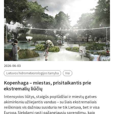
2026-06-03
Lietuvos hidrometeorologijos tarnyba
Visi
Kopenhaga – miestas, prisitaikantis prie
ekstremalių liūčių
Intensyvios liūtys, staigūs poplūdžiai ir miestų gatves
akimirksniu užliejantis vanduo – su šiais ekstremaliais
reiškiniais vis dažniau susiduria ne tik Lietuva, bet ir visa
Europa. Siekdami rasti pažangiausių sprendimų, kaip