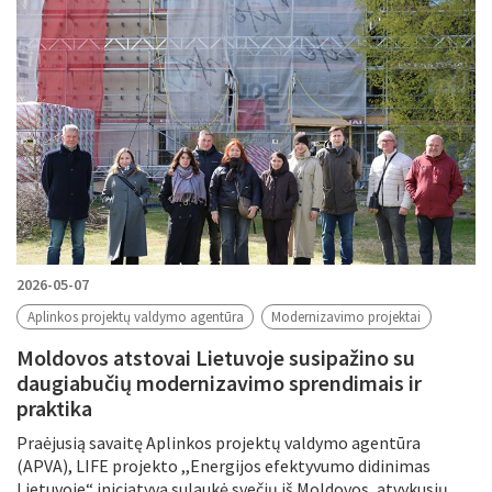
2026-05-07
Aplinkos projektų valdymo agentūra
Modernizavimo projektai
Moldovos atstovai Lietuvoje susipažino su
daugiabučių modernizavimo sprendimais ir
praktika
Praėjusią savaitę Aplinkos projektų valdymo agentūra
(APVA), LIFE projekto ,,Energijos efektyvumo didinimas
Lietuvoje“ iniciatyva sulaukė svečių iš Moldovos, atvykusių